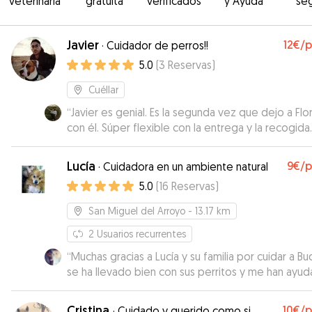
veterinaria
gratuita
verificados
y Ayuda
se
Javier
12€
/
·
Cuidador de perros!!
5.0
(
3
Reservas
)
Cuéllar
“
Javier es genial. Es la segunda vez que dejo a Flo
con él. Súper flexible con la entrega y la recogida.
segundo día ya Flora se iba con él sin problemas!
”
Lucía
9€
/
·
Cuidadora en un ambiente natural
5.0
(
16
Reservas
)
San Miguel del Arroyo
- 13.17 km
2
Usuarios recurrentes
“
Muchas gracias a Lucía y su familia por cuidar a Bu
se ha llevado bien con sus perritos y me han ayu
con la gestión de buddy y su gatito asiq contenta
repetiremos!
”
Cristina
10€
/
·
Cuidado y querido como si