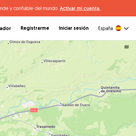
ande y confiable del mundo.
Activar mi cuenta.
Registrarme
Iniciar sesión
dador
España