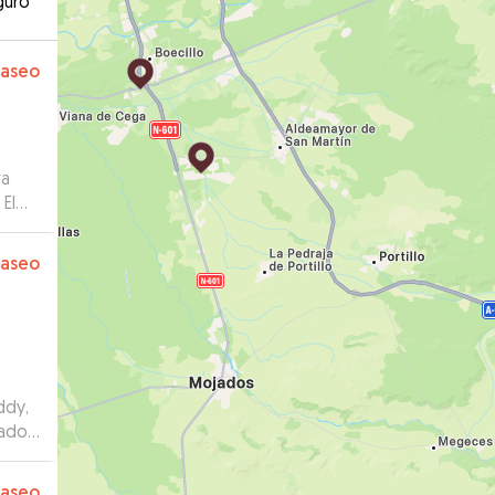
guro
paseo
ra
 El
paseo
ddy,
dado
,
paseo