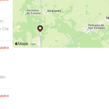
es
 Cría
paseo
des
a que
elto
paseo