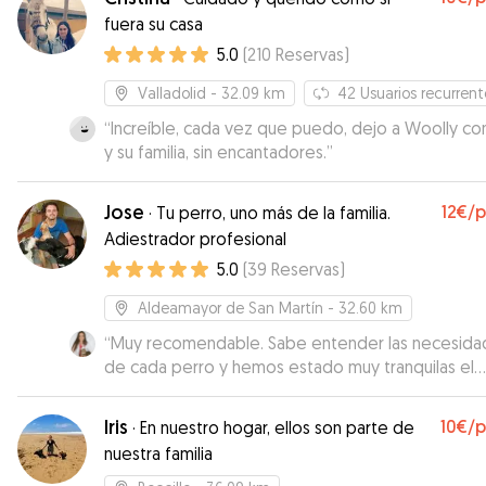
fuera su casa
5.0
(
210
Reservas
)
Valladolid
- 32.09 km
42
Usuarios recurrent
“
Increíble, cada vez que puedo, dejo a Woolly con
y su familia, sin encantadores.
”
Jose
12€
/
·
Tu perro, uno más de la familia.
Adiestrador profesional
5.0
(
39
Reservas
)
Aldeamayor de San Martín
- 32.60 km
“
Muy recomendable. Sabe entender las necesida
de cada perro y hemos estado muy tranquilas el
tiempo que nuestros perros han estado con él y
además te mantiene informada. Los perros han vu
Iris
10€
/
·
En nuestro hogar, ellos son parte de
agotados de tanto jugar.
”
nuestra familia