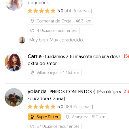
pequeños
5.0
(
44
Reservas
)
Colmenar de Oreja
- 46.31 km
4
Usuarios recurrentes
“
Muy bien. Muy agradecido.
”
Carrie
15
·
Cuidamos a tu mascota con una dosis
extra de amor
Villaconejos
- 47.63 km
yolanda
21
·
PERROS CONTENTOS :). (Psicóloga y
Educadora Canina)
5.0
(
189
Reservas
)
Super Sitter
Aranjuez
- 51.11 km
37
Usuarios recurrentes