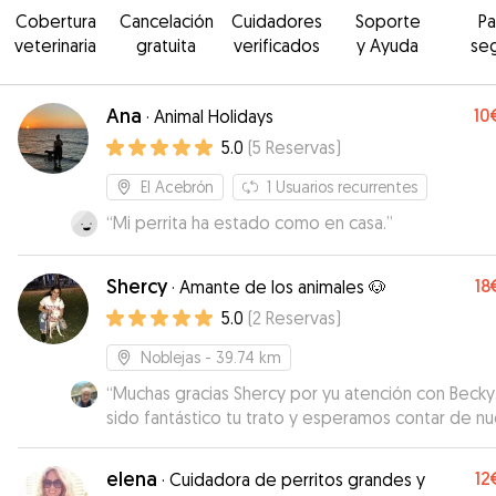
Cobertura
Cancelación
Cuidadores
Soporte
P
veterinaria
gratuita
verificados
y Ayuda
se
Ana
10
·
Animal Holidays
5.0
(
5
Reservas
)
El Acebrón
1
Usuarios recurrentes
“
Mi perrita ha estado como en casa.
”
Shercy
18
·
Amante de los animales 🐶
5.0
(
2
Reservas
)
Noblejas
- 39.74 km
“
Muchas gracias Shercy por yu atención con Becky
sido fantástico tu trato y esperamos contar de n
con tu colaboración. Muchas gracias!!
”
elena
12
·
Cuidadora de perritos grandes y