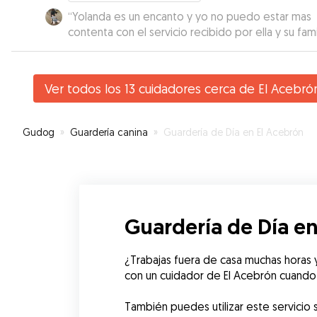
“
Yolanda es un encanto y yo no puedo estar mas
contenta con el servicio recibido por ella y su famil
tanto acondicionamiento, conocimiento, cariño....m
gracias por hacer que podamos estar tranquilos
cuando tengamos que salir de casa sin ellos
”
Ver todos los 13 cuidadores cerca de El Acebró
Gudog
»
Guardería canina
»
Guardería de Día en El Acebrón
Guardería de Día en
¿Trabajas fuera de casa muchas horas y
con un cuidador de El Acebrón cuando te
También puedes utilizar este servicio s