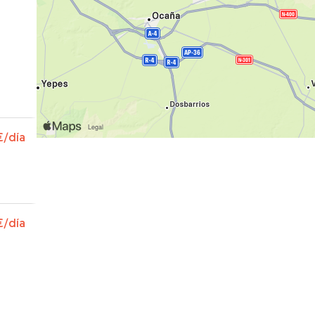
€
/día
€
/día