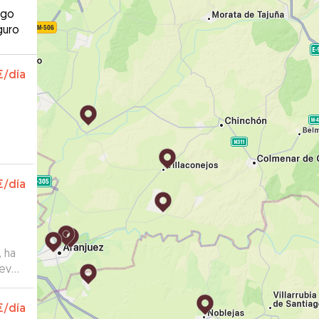
ago
guro
€
/día
€
/día
, ha
uevo
€
/día