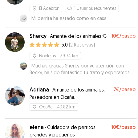
El Acebrón
1
Usuarios recurrentes
“
Mi perrita ha estado como en casa.
”
Shercy
10€
/paseo
·
Amante de los animales 🐶
5.0
(
2
Reservas
)
Noblejas
- 39.74 km
“
Muchas gracias Shercy por yu atención con
Becky, ha sido fantástico tu trato y esperamos
contar de nuevo con tu colaboración. Muchas
gracias!!
”
Adriana
7€
/paseo
·
Amante de los animales.
Paseadora en Ocaña.
Ocaña
- 43.82 km
elena
10€
/paseo
·
Cuidadora de perritos
grandes y pequeños