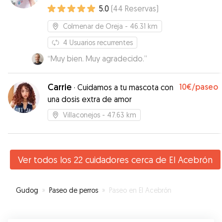
5.0
(
44
Reservas
)
Colmenar de Oreja
- 46.31 km
4
Usuarios recurrentes
“
Muy bien. Muy agradecido.
”
Carrie
10€
/paseo
·
Cuidamos a tu mascota con
una dosis extra de amor
Villaconejos
- 47.63 km
Ver todos los 22 cuidadores cerca de El Acebrón
Gudog
»
Paseo de perros
»
Paseo en El Acebrón