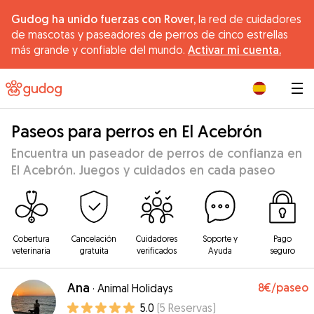
Gudog ha unido fuerzas con Rover,
la red de cuidadores
de mascotas y paseadores de perros de cinco estrellas
más grande y confiable del mundo.
Activar mi cuenta.
|
Paseos para perros en El Acebrón
Encuentra un paseador de perros de confianza en
El Acebrón. Juegos y cuidados en cada paseo
Cobertura
Cancelación
Cuidadores
Soporte y
Pago
veterinaria
gratuita
verificados
Ayuda
seguro
Ana
8€
/paseo
·
Animal Holidays
5.0
(
5
Reservas
)