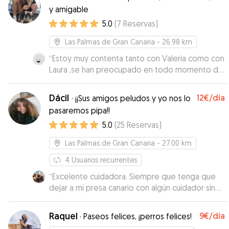
paso genial y estaba super contento :)
”
y amigable
5.0
(
7
Reservas
)
Las Palmas de Gran Canaria
- 26.98 km
“
Estoy muy contenta tanto con Valeria como con
Laura ,se han preocupado en todo momento de
enviar vídeos y fotos de Lolo .lo han cuidado
con mucho mimo y se han preocupados en todo
Dácil
12€
/día
·
¡¡Sus amigos peludos y yo nos lo
momento de sus necesidades, pese a que es
pasaremos pipa!!
muy mayor; ellas han conseguido que esté
5.0
(
25
Reservas
)
tranquilo y no extrañe .Muchas gracias y repetiré
.
”
Las Palmas de Gran Canaria
- 27.00 km
4
Usuarios recurrentes
“
Excelente cuidadora. Siempre que tenga que
dejar a mi presa canario con algún cuidador sin
duda será con Dacil. Además me mandó videos
para que viera lo bien que estaba mi Alai. Muy
Raquel
9€
/día
·
Paseos felices, ¡perros felices!
recomendable.
”