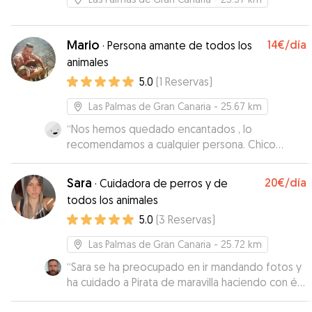
Mario
14€
/día
·
Persona amante de todos los
animales
5.0
(
1
Reservas
)
Las Palmas de Gran Canaria
- 25.67 km
“
Nos hemos quedado encantados , lo
recomendamos a cualquier persona. Chico
amable y cariñoso con los perros.
”
Sara
20€
/día
·
Cuidadora de perros y de
todos los animales
5.0
(
3
Reservas
)
Las Palmas de Gran Canaria
- 25.72 km
“
Sara se ha preocupado en ir mandando fotos y
ha cuidado a Pirata de maravilla haciendo con él
planes divertidos.
”