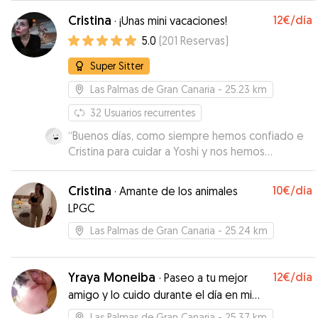
fotos con él relajándose durante). Volveremos
Cristina
12€
/día
·
¡Unas mini vacaciones!
con ella sin duda. Gracias.
”
5.0
(
201
Reservas
)
Super Sitter
Las Palmas de Gran Canaria
- 25.23 km
32
Usuarios recurrentes
“
Buenos días, como siempre hemos confiado e
Cristina para cuidar a Yoshi y nos hemos
quedado muy contentos de todos el cariño y
mimo con que la acometida,muchas gracias
Cristina
10€
/día
·
Amante de los animales
Cristina.
”
LPGC
Las Palmas de Gran Canaria
- 25.24 km
Yraya Moneiba
12€
/día
·
Paseo a tu mejor
amigo y lo cuido durante el día en mi
hogar
Las Palmas de Gran Canaria
- 25.37 km