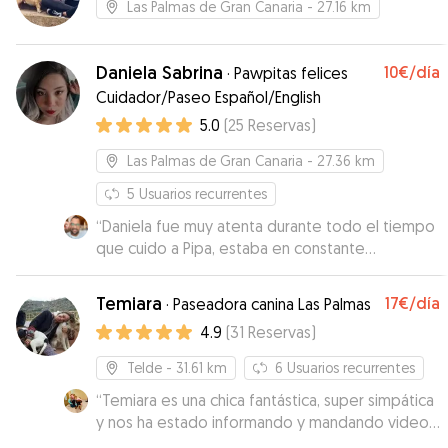
Las Palmas de Gran Canaria
- 27.16 km
Daniela Sabrina
10€
/día
·
Pawpitas felices
Cuidador/Paseo Español/English
5.0
(
25
Reservas
)
Las Palmas de Gran Canaria
- 27.36 km
5
Usuarios recurrentes
“
Daniela fue muy atenta durante todo el tiempo
que cuido a Pipa, estaba en constante
comunicación y nos enviaba fotos e información
de pipa
”
Temiara
17€
/día
·
Paseadora canina Las Palmas
4.9
(
31
Reservas
)
Telde
- 31.61 km
6
Usuarios recurrentes
“
Temiara es una chica fantástica, super simpática
y nos ha estado informando y mandando videos
de nuestra peque todo el día. La peque ha