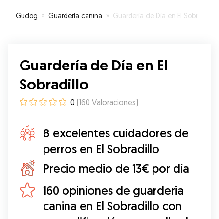
se notaba que estaba en buenas manos. Incluso
la anfitriona Koa ayudó a Loki en su estancia
Gudog
»
Guardería canina
»
Guardería de Día en El Sobradillo
cediendo parte de su casa y acompañándolo en
cada paseo. Sin duda volveremos a contar con
ellas.
”
Guardería de Día en El
Sobradillo
0
(
160
Valoraciones
)
8 excelentes cuidadores de
perros en El Sobradillo
Precio medio de 13€ por día
160 opiniones de guarderia
canina en El Sobradillo con