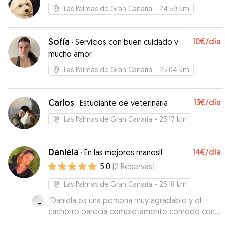
contenta y sé a quien voy a llamar si tengo que
Las Palmas de Gran Canaria
- 24.59 km
volver a dejar a mi pequeña al cuidado de
alguien o, simplemente, para un paseo con
Sofía
10€
/día
amiguetes. Muy contenta con Jennifer.
·
Servicios con buen cuidado y
”
mucho amor
Las Palmas de Gran Canaria
- 25.04 km
Carlos
13€
/día
·
Estudiante de veterinaria
Las Palmas de Gran Canaria
- 25.17 km
Daniela
14€
/día
·
En las mejores manos!!
5.0
(
2
Reservas
)
Las Palmas de Gran Canaria
- 25.18 km
“
Daniela es una persona muy agradable y el
cachorro parecía completamente cómodo con
ella desde el primer segundo (también recibí