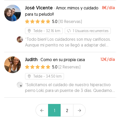
estado genial y muy contenta. Recomendable
José Vicente
8€
/día
·
Amor, mimos y cuidado
100%!!
”
para tu peludo!!
5.0
(
10
Reservas
)
Telde
- 32.16 km
1
Usuarios recurrentes
“
Todo bien! Los cuidadores son muy cariñosos.
Aunque mi perrito no se llegó a adaptar del
todo con los perros grandes.
”
Judith
12€
/día
·
Como en su propia casa
5.0
(
2
Reservas
)
Telde
- 34.50 km
“
Solicitamos el cuidado de nuestro hiperactivo
perro Loki, para un puente de 3 días. Quedamos
encantados con los cuidados de Judith, siempre
enviando fotos de cada paseo, en las que solo
con ver su cara de felicidad durante los paseos
1
2
o durmiendo a pata suelta después de ellos ya