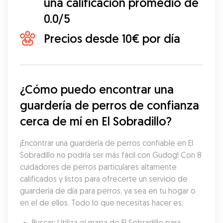
una calificación promedio de
0.0/5
Precios desde 10€ por día
¿Cómo puedo encontrar una 
guardería de perros de confianza 
cerca de mí en El Sobradillo?
¡Encontrar una guardería de perros confiable en El 
Sobradillo no podría ser más fácil con Gudog! Con 8 
cuidadores de perros particulares altamente 
calificados y listos para ofrecerte un servicio de 
guardería de día para perros, ya sea en tu hogar o 
en el de ellos. Todo lo que necesitas hacer es:
Buscar: Utiliza el mapa de El Sobradillo para 