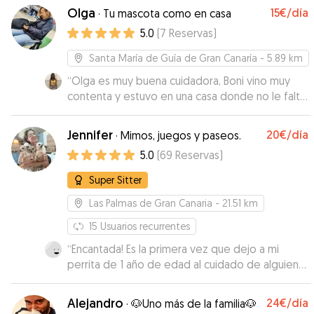
Olga
15€
/día
·
Tu mascota como en casa
5.0
(
7
Reservas
)
Santa María de Guía de Gran Canaría
- 5.89 km
“
Olga es muy buena cuidadora, Boni vino muy
contenta y estuvo en una casa donde no le falto
el cariño, repetiré con ella seguro.
”
Jennifer
20€
/día
·
Mimos, juegos y paseos.
5.0
(
69
Reservas
)
Super Sitter
Las Palmas de Gran Canaria
- 21.51 km
15
Usuarios recurrentes
“
Encantada! Es la primera vez que dejo a mi
perrita de 1 año de edad al cuidado de alguien y
ha sido más de 1 semana. En todo momento
informada, he visto a la perrita feliz con su
Alejandro
24€
/día
·
🐶Uno más de la familia🐶
cuidadora, con sus nuevos amiguetes. Estoy muy