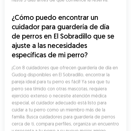
¿Cómo puedo encontrar un 
cuidador para guardería de día 
de perros en El Sobradillo que se 
ajuste a las necesidades 
específicas de mi perro?
¡Con 8 cuidadores que ofrecen guardería de día en 
Gudog disponibles en El Sobradillo, encontrar la 
pareja ideal para tu perro es fácil! Ya sea que tu 
perro sea tímido con otras mascotas, requiera 
ejercicio extenso o necesite atención médica 
especial, el cuidador adecuado está listo para 
cuidar a tu perro como un miembro más de la 
familia. Busca cuidadores para guardería de perros 
cerca de ti, compara perfiles, organiza un encuentro 
y presenta a tu perro a su nuevo mejor amigo.