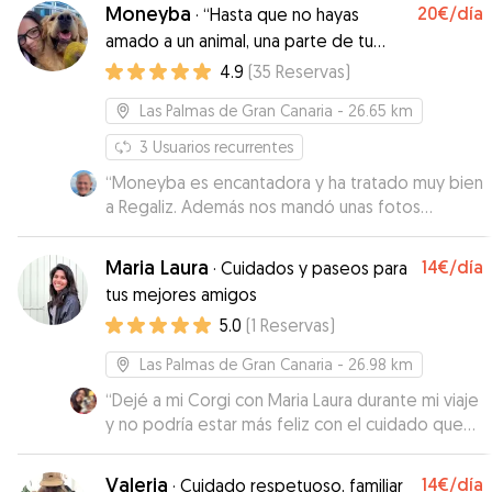
Moneyba
20€
/día
·
“Hasta que no hayas
amado a un animal, una parte de tu
alma permanecerá dormida”
4.9
(
35
Reservas
)
Las Palmas de Gran Canaria
- 26.65 km
3
Usuarios recurrentes
“
Moneyba es encantadora y ha tratado muy bien
a Regaliz. Además nos mandó unas fotos
preciosas y nos mantuvo informados. Si
volvemos a Las Palmas repetiremos!
”
Maria Laura
14€
/día
·
Cuidados y paseos para
tus mejores amigos
5.0
(
1
Reservas
)
Las Palmas de Gran Canaria
- 26.98 km
“
Dejé a mi Corgi con Maria Laura durante mi viaje
y no podría estar más feliz con el cuidado que
recibió! Fue atenta, cariñosa y me mantuvo
siempre al tanto con fotos y videos. Aldito la
Valeria
14€
/día
·
Cuidado respetuoso, familiar