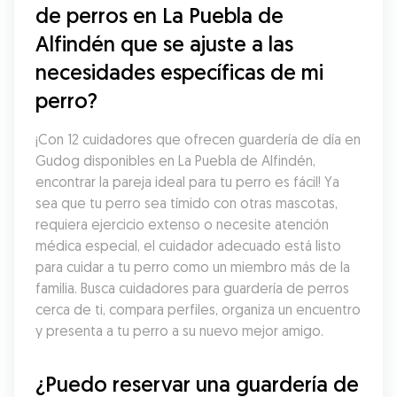
de perros en La Puebla de 
Alfindén que se ajuste a las 
necesidades específicas de mi 
perro?
¡Con 12 cuidadores que ofrecen guardería de día en 
Gudog disponibles en La Puebla de Alfindén, 
encontrar la pareja ideal para tu perro es fácil! Ya 
sea que tu perro sea tímido con otras mascotas, 
requiera ejercicio extenso o necesite atención 
médica especial, el cuidador adecuado está listo 
para cuidar a tu perro como un miembro más de la 
familia. Busca cuidadores para guardería de perros 
cerca de ti, compara perfiles, organiza un encuentro 
y presenta a tu perro a su nuevo mejor amigo.
¿Puedo reservar una guardería de 