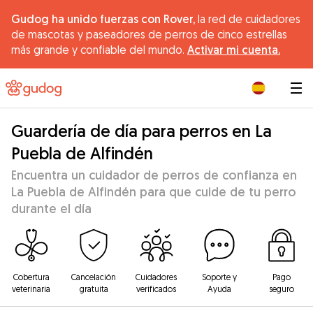
Gudog ha unido fuerzas con Rover,
la red de cuidadores
de mascotas y paseadores de perros de cinco estrellas
más grande y confiable del mundo.
Activar mi cuenta.
|
Guardería de día para perros en La
Puebla de Alfindén
Encuentra un cuidador de perros de confianza en
La Puebla de Alfindén para que cuide de tu perro
durante el día
Cobertura
Cancelación
Cuidadores
Soporte y
Pago
veterinaria
gratuita
verificados
Ayuda
seguro