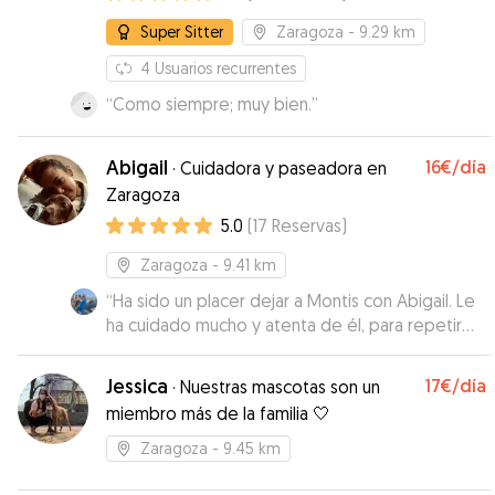
Super Sitter
Zaragoza
- 9.29 km
4
Usuarios recurrentes
“
Como siempre; muy bien.
”
Abigail
16€
/día
·
Cuidadora y paseadora en
Zaragoza
5.0
(
17
Reservas
)
Zaragoza
- 9.41 km
“
Ha sido un placer dejar a Montis con Abigail. Le
ha cuidado mucho y atenta de él, para repetir
seguro. Muchas gracias!!
”
Jessica
17€
/día
·
Nuestras mascotas son un
miembro más de la familia 🤍
Zaragoza
- 9.45 km