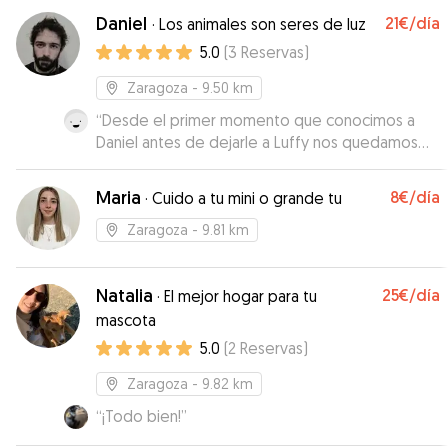
Daniel
21€
/día
·
Los animales son seres de luz
5.0
(
3
Reservas
)
Zaragoza
- 9.50 km
“
Desde el primer momento que conocimos a
Daniel antes de dejarle a Luffy nos quedamos
muy tranquilos. Le encantan los perros y se
preocupa por ellos, nos hizo sentir que
Maria
8€
/día
·
Cuido a tu mini o grande tu
dejabamos a nuestro grandullón en buenas
manos. Nos mandaba videos y fotos diarias a la
Zaragoza
- 9.81 km
vez que nos comentaba que tal iba Luffy. Luffy
estuvo feliz y muy bien con Daniel y su
Natalia
25€
/día
compañero perruno Anubis!
·
El mejor hogar para tu
”
mascota
5.0
(
2
Reservas
)
Zaragoza
- 9.82 km
“
¡Todo bien!
”