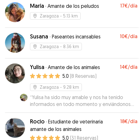
María
17€
/día
·
Amante de los peludos
Zaragoza
- 5.13 km
Susana
10€
/día
·
Paseantes incansables
Zaragoza
- 8.36 km
Yulisa
14€
/día
·
Amante de los animales
5.0
(
8
Reservas
)
Zaragoza
- 9.28 km
“
Yulisa ha sido muy amable y nos ha tenido
informados en todo momento y enviándonos
fotos de Kenzo. Recomendable.
”
Rocio
18€
/día
·
Estudiante de veterinaria
amante de los animales
5.0
(
31
Reservas
)