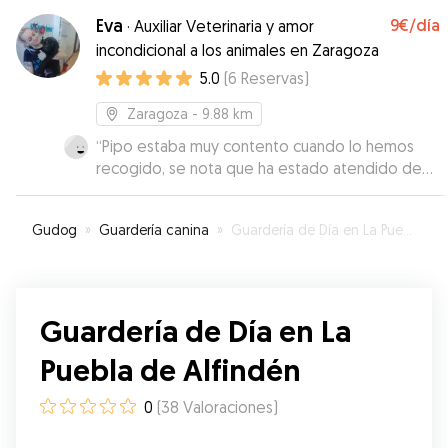
Eva
9€
/día
·
Auxiliar Veterinaria y amor
incondicional a los animales en Zaragoza
5.0
(
6
Reservas
)
Zaragoza
- 9.88 km
“
Pipo estaba muy contento cuando lo hemos
recogido, se nota que ha estado atendido de
forma muy cariñosa. Gracias Eva por todas los
cuidados que has tenido con pipo
”
Gudog
»
Guardería canina
»
Guardería de Día en La Puebla de Alfindén
Guardería de Día en La
Puebla de Alfindén
0
(
38
Valoraciones
)