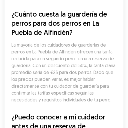
¿Cuánto cuesta la guardería de 
perros para dos perros en La 
Puebla de Alfindén?
La mayoría de los cuidadores de guarderías de 
perros en La Puebla de Alfindén ofrecen una tarifa 
reducida para un segundo perro en una reserva de 
guardería. Con un descuento del 50%, la tarifa diaria 
promedio sería de €23 para dos perros. Dado que 
los precios pueden variar, es mejor hablar 
directamente con tu cuidador de guardería para 
confirmar las tarifas específicas según las 
necesidades y requisitos individuales de tu perro.
¿Puedo conocer a mi cuidador 
antes de una reserva de 