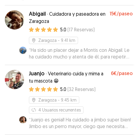
Abigail
15€
/paseo
·
Cuidadora y paseadora en
Zaragoza
5.0
(
17
Reservas
)
Zaragoza
- 9.41 km
“
Ha sido un placer dejar a Montis con Abigail. Le
ha cuidado mucho y atenta de él, para repetir
seguro. Muchas gracias!!
”
Juanjo
6€
/paseo
·
Veterinario cuida y mima a
tu mascota 😁
5.0
(
32
Reservas
)
Zaragoza
- 9.45 km
4
Usuarios recurrentes
“
Juanjo es genial! Ha cuidado a jimbo super bien!
Jimbo es un perro mayor, ciego que necesita
medicacion, y que me gusta estar en compañia,