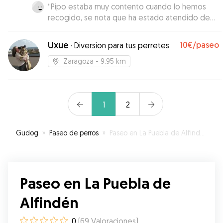
“
Pipo estaba muy contento cuando lo hemos
recogido, se nota que ha estado atendido de
forma muy cariñosa. Gracias Eva por todas los
cuidados que has tenido con pipo
”
Uxue
10€
/paseo
·
Diversion para tus perretes
Zaragoza
- 9.95 km
1
2
Gudog
»
Paseo de perros
»
Paseo en La Puebla de Alfindén
Paseo en La Puebla de
Alfindén
0
(
69
Valoraciones
)