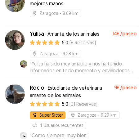
mejores manos
Zaragoza
- 8.69 km
Yulisa
14€
/paseo
·
Amante de los animales
5.0
(
8
Reservas
)
Zaragoza
- 9.28 km
“
Yulisa ha sido muy amable y nos ha tenido
informados en todo momento y enviándonos
fotos de Kenzo. Recomendable.
”
Rocio
9€
/paseo
·
Estudiante de veterinaria
amante de los animales
5.0
(
31
Reservas
)
Super Sitter
Zaragoza
- 9.29 km
4
Usuarios recurrentes
“
Como siempre; muy bien.
”