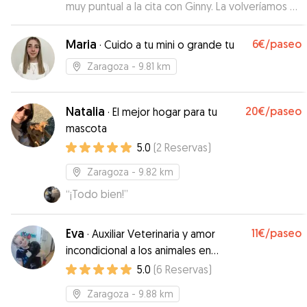
muy puntual a la cita con Ginny. La volveríamos a
llamar sin duda.
”
Maria
6€
/paseo
·
Cuido a tu mini o grande tu
Zaragoza
- 9.81 km
Natalia
20€
/paseo
·
El mejor hogar para tu
mascota
5.0
(
2
Reservas
)
Zaragoza
- 9.82 km
“
¡Todo bien!
”
Eva
11€
/paseo
·
Auxiliar Veterinaria y amor
incondicional a los animales en
Zaragoza
5.0
(
6
Reservas
)
Zaragoza
- 9.88 km