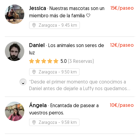
juanjo sin duda me dio todo lo que necesitaba,
Jessica
15€
/paseo
·
Nuestras mascotas son un
es la segunda vez que repetimos y seguro que
miembro más de la familia 🤍
lo volveremos a hacer
”
Zaragoza
- 9.45 km
Daniel
12€
/paseo
·
Los animales son seres de
luz
5.0
(
3
Reservas
)
Zaragoza
- 9.50 km
“
Desde el primer momento que conocimos a
Daniel antes de dejarle a Luffy nos quedamos
muy tranquilos. Le encantan los perros y se
preocupa por ellos, nos hizo sentir que
Ángela
10€
/paseo
·
Encantada de pasear a
dejabamos a nuestro grandullón en buenas
vuestros perros.
manos. Nos mandaba videos y fotos diarias a la
vez que nos comentaba que tal iba Luffy. Luffy
Zaragoza
- 9.58 km
estuvo feliz y muy bien con Daniel y su
compañero perruno Anubis!
”