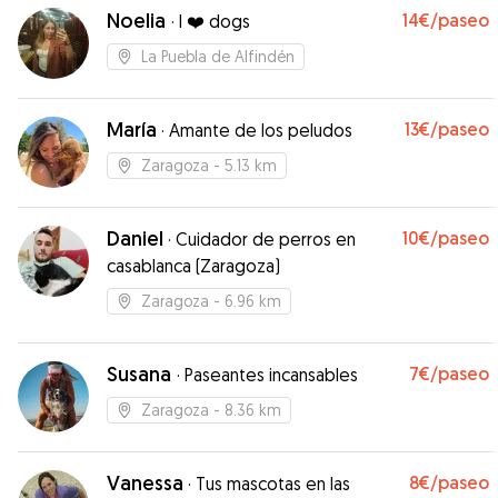
Noelia
14€
/paseo
·
I ❤️ dogs
La Puebla de Alfindén
María
13€
/paseo
·
Amante de los peludos
Zaragoza
- 5.13 km
Daniel
10€
/paseo
·
Cuidador de perros en
casablanca (Zaragoza)
Zaragoza
- 6.96 km
Susana
7€
/paseo
·
Paseantes incansables
Zaragoza
- 8.36 km
Vanessa
8€
/paseo
·
Tus mascotas en las