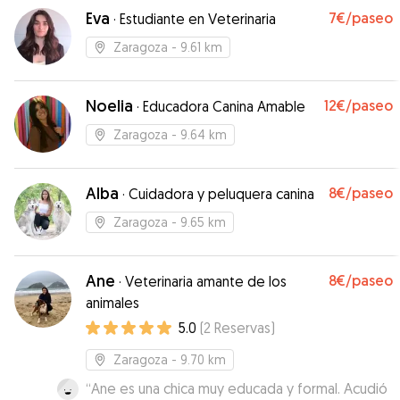
Eva
7€
/paseo
·
Estudiante en Veterinaria
Zaragoza
- 9.61 km
Noelia
12€
/paseo
·
Educadora Canina Amable
Zaragoza
- 9.64 km
Alba
8€
/paseo
·
Cuidadora y peluquera canina
Zaragoza
- 9.65 km
Ane
8€
/paseo
·
Veterinaria amante de los
animales
5.0
(
2
Reservas
)
Zaragoza
- 9.70 km
“
Ane es una chica muy educada y formal. Acudió