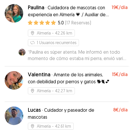
Paulina
19€
/día
·
Cuidadora de mascotas con
experiencia en Almería 💗 / Auxiliar de
Veterinaria 🩺🐾
5.0
(
17
Reservas
)
Almería
- 42.26 km
1
Usuarios recurrentes
“
Paulina es súper atenta. Me informó en todo
momento de cómo estaba mi perra, envió varias
fotos durante el día que estuvo con ella y
respondió rápidamente cada vez que me puse
Valentina
15€
/día
·
Amante de los animales,
en contacto con ella. Cuando la recogí, al
con debilidad por perros y gatos 🐕🐈💕
despedirnos, mi perra se volvía con ella para su
casa 😄 Así que creo que no hay mejor resumen
Almería
- 42.27 km
que ese. Sin duda volvería a confiar en ella 😊
”
Lucas
8€
/día
·
Cuidador y paseador de
mascotas
Almería
- 42.61 km