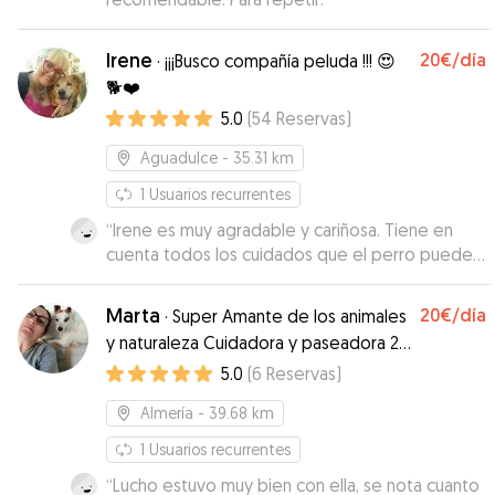
Irene
20€
/día
·
¡¡¡Busco compañía peluda !!! 😍
🐕❤️
5.0
(
54
Reservas
)
Aguadulce
- 35.31 km
1
Usuarios recurrentes
“
Irene es muy agradable y cariñosa. Tiene en
cuenta todos los cuidados que el perro puede
necesitar. Es también muy cariñosa con los
perritos.
”
Marta
20€
/día
·
Super Amante de los animales
y naturaleza Cuidadora y paseadora 24
horas
5.0
(
6
Reservas
)
Almería
- 39.68 km
1
Usuarios recurrentes
“
Lucho estuvo muy bien con ella, se nota cuanto