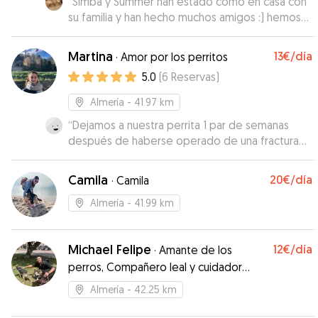
“
Simba y Summer han estado como en casa con
su familia y han hecho muchos amigos :) hemos
tenido muchas fotos y vídeos! Gracias!
”
Martina
13€
/día
·
Amor por los perritos
5.0
(
6
Reservas
)
Almería
- 41.97 km
“
Dejamos a nuestra perrita 1 par de semanas
después de haberse operado de una fractura
en la pata y no nos podemos alegrar más. Le ha
dado su medicación, la ha sacado según las
Camila
20€
/día
·
Camila
necesidades de nuestra perrita y le ha dado
muchos mimos. Estamos muy contentos y
Almería
- 41.99 km
repetiremos seguro!
”
Michael Felipe
12€
/día
·
Amante de los
perros, Compañero leal y cuidador
dedicado
Almería
- 42.25 km