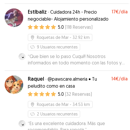
Estíbaliz
17€
/día
·
Cuidadora 24h - Precio
negociable- Alojamiento personalizado
5.0
(
118
Reservas
)
Roquetas de Mar
- 32.92 km
9
Usuarios recurrentes
“
Que bien se lo paso Cuqui!! Nosotros
informados en todo momento con las fotos y
vídeos que nos mandaba. Genial en todos los
aspectos, repetiremos seguro!!!
”
Raquel
14€
/día
·
@pawscare.almeria • Tu
peludito como en casa
5.0
(
32
Reservas
)
Roquetas de Mar
- 34.53 km
2
Usuarios recurrentes
“
Es una excelente cuidadora. Más que
recomendable. Para repetir.
”