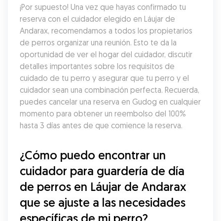
¡Por supuesto! Una vez que hayas confirmado tu 
reserva con el cuidador elegido en Láujar de 
Andarax, recomendamos a todos los propietarios 
de perros organizar una reunión. Esto te da la 
oportunidad de ver el hogar del cuidador, discutir 
detalles importantes sobre los requisitos de 
cuidado de tu perro y asegurar que tu perro y el 
cuidador sean una combinación perfecta. Recuerda, 
puedes cancelar una reserva en Gudog en cualquier 
momento para obtener un reembolso del 100% 
hasta 3 días antes de que comience la reserva.
¿Cómo puedo encontrar un 
cuidador para guardería de día 
de perros en Láujar de Andarax 
que se ajuste a las necesidades 
específicas de mi perro?