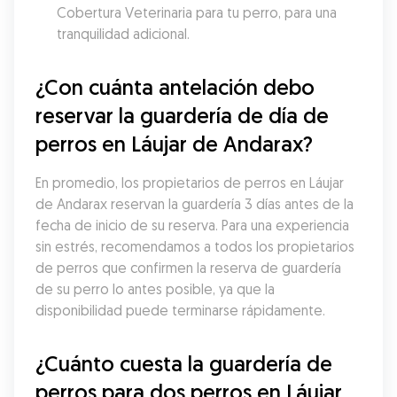
Cobertura Veterinaria para tu perro, para una 
tranquilidad adicional.
¿Con cuánta antelación debo 
reservar la guardería de día de 
perros en Láujar de Andarax?
En promedio, los propietarios de perros en Láujar 
de Andarax reservan la guardería 3 días antes de la 
fecha de inicio de su reserva. Para una experiencia 
sin estrés, recomendamos a todos los propietarios 
de perros que confirmen la reserva de guardería 
de su perro lo antes posible, ya que la 
disponibilidad puede terminarse rápidamente.
¿Cuánto cuesta la guardería de 
perros para dos perros en Láujar 