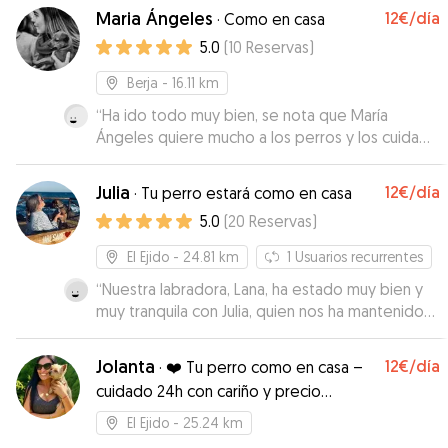
Maria Ángeles
12€
/día
·
Como en casa
5.0
(
10
Reservas
)
Berja
- 16.11 km
“
Ha ido todo muy bien, se nota que María
Ángeles quiere mucho a los perros y los cuida
con mucho cariño. Cuando me haga falta volveré
a acudir a ella.
”
Julia
12€
/día
·
Tu perro estará como en casa
5.0
(
20
Reservas
)
El Ejido
- 24.81 km
1
Usuarios recurrentes
“
Nuestra labradora, Lana, ha estado muy bien y
muy tranquila con Julia, quien nos ha mantenido
siempre informados sobre ella con fotos y
vídeos. Julia es muy cariñosa y competente, y se
Jolanta
12€
/día
·
❤️ Tu perro como en casa –
preocupa por el bienestar del animal.
cuidado 24h con cariño y precio
Volveremos a repetir.
”
flexible
El Ejido
- 25.24 km