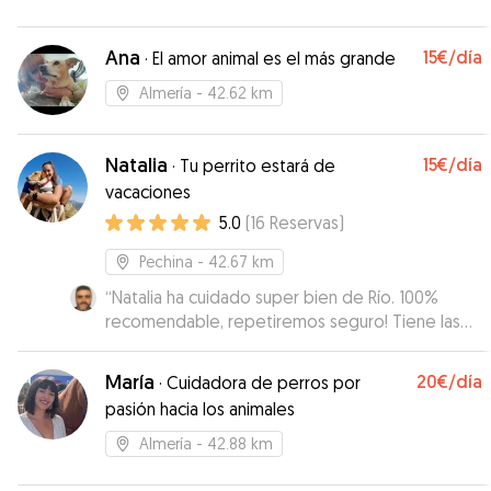
Ana
15€
/día
·
El amor animal es el más grande
Almería
- 42.62 km
Natalia
15€
/día
·
Tu perrito estará de
vacaciones
5.0
(
16
Reservas
)
Pechina
- 42.67 km
“
Natalia ha cuidado super bien de Río. 100%
recomendable, repetiremos seguro! Tiene las
instalaciones muy bien acondicionadas para las
mascotas
”
María
20€
/día
·
Cuidadora de perros por
pasión hacia los animales
Almería
- 42.88 km