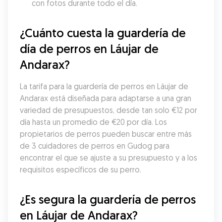
con fotos durante todo el día.
¿Cuánto cuesta la guardería de 
día de perros en Láujar de 
Andarax?
La tarifa para la guardería de perros en Láujar de 
Andarax está diseñada para adaptarse a una gran 
variedad de presupuestos, desde tan solo €12 por 
día hasta un promedio de €20 por día. Los 
propietarios de perros pueden buscar entre más 
de 3 cuidadores de perros en Gudog para 
encontrar el que se ajuste a su presupuesto y a los 
requisitos específicos de su perro.
¿Es segura la guardería de perros 
en Láujar de Andarax?