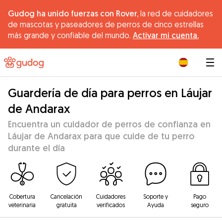
Gudog ha unido fuerzas con Rover,
la red de cuidadores
de mascotas y paseadores de perros de cinco estrellas
más grande y confiable del mundo.
Activar mi cuenta.
|
Guardería de día para perros en Láujar
de Andarax
Encuentra un cuidador de perros de confianza en
Láujar de Andarax para que cuide de tu perro
durante el día
Cobertura
Cancelación
Cuidadores
Soporte y
Pago
veterinaria
gratuita
verificados
Ayuda
seguro