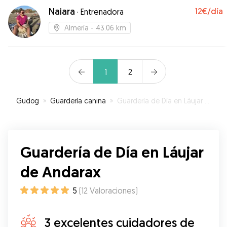
Naiara
12€
/día
·
Entrenadora
Almería
- 43.06 km
1
2
Gudog
»
Guardería canina
»
Guardería de Día en Láujar de Andarax
Guardería de Día en Láujar
de Andarax
5
(
12
Valoraciones
)
3 excelentes cuidadores de