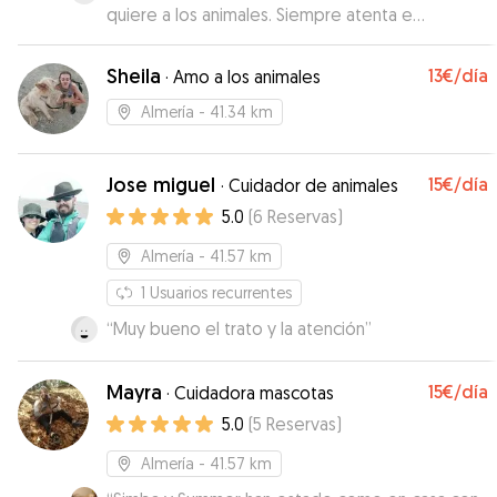
quiere a los animales. Siempre atenta e
informándome de todo. Repetiremos seguro!
”
Sheila
13€
/día
·
Amo a los animales
Almería
- 41.34 km
Jose miguel
15€
/día
·
Cuidador de animales
5.0
(
6
Reservas
)
Almería
- 41.57 km
1
Usuarios recurrentes
“
Muy bueno el trato y la atención
”
Mayra
15€
/día
·
Cuidadora mascotas
5.0
(
5
Reservas
)
Almería
- 41.57 km