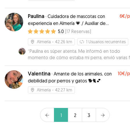
Paulina
6€
/
·
Cuidadora de mascotas con
experiencia en Almería 💗 / Auxiliar de
Veterinaria 🩺🐾
5.0
(
17
Reservas
)
Almería
- 42.26 km
1
Usuarios recurrentes
“
Paulina es súper atenta. Me informó en todo
momento de cómo estaba mi perra, envió varias 
durante el día que estuvo con ella y respondió
rápidamente cada vez que me puse en contacto
Valentina
10€
/
·
Amante de los animales, con
ella. Cuando la recogí, al despedirnos, mi perra se
debilidad por perros y gatos 🐕🐈💕
volvía con ella para su casa 😄 Así que creo que no hay
mejor resumen que ese. Sin duda volvería a confia
Almería
- 42.27 km
ella 😊
”
1
2
3