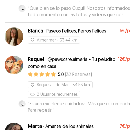
“
Que bien se lo paso Cuqui!! Nosotros informados
todo momento con las fotos y vídeos que nos
mandaba. Genial en todos los aspectos, repetir
seguro!!!
”
Blanca
6€
/
·
Paseos Felices, Perros Felices
Almerimar
- 33.44 km
Raquel
12€
/
·
@pawscare.almeria • Tu peludito
como en casa
5.0
(
32
Reservas
)
Roquetas de Mar
- 34.53 km
2
Usuarios recurrentes
“
Es una excelente cuidadora. Más que recomenda
Para repetir.
”
Marta
7€
/
·
Amante de los animales