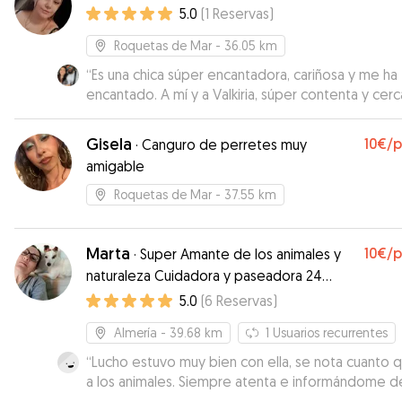
5.0
(
1
Reservas
)
Roquetas de Mar
- 36.05 km
“
Es una chica súper encantadora, cariñosa y me ha
encantado. A mí y a Valkiria, súper contenta y cer
desde el primer contacto <3
”
Gisela
10€
/
·
Canguro de perretes muy
amigable
Roquetas de Mar
- 37.55 km
Marta
10€
/
·
Super Amante de los animales y
naturaleza Cuidadora y paseadora 24
horas
5.0
(
6
Reservas
)
Almería
- 39.68 km
1
Usuarios recurrentes
“
Lucho estuvo muy bien con ella, se nota cuanto q
a los animales. Siempre atenta e informándome d
todo. Repetiremos seguro!
”