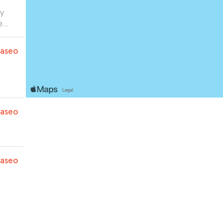
uy
e
 muy
paseo
paseo
paseo