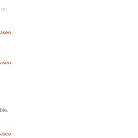
 en
emos
paseo
paseo
ble.
paseo