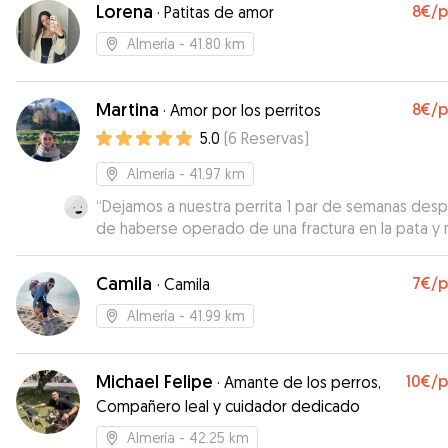
Lorena
8€
/
·
Patitas de amor
Almería
- 41.80 km
Martina
8€
/
·
Amor por los perritos
5.0
(
6
Reservas
)
Almería
- 41.97 km
“
Dejamos a nuestra perrita 1 par de semanas des
de haberse operado de una fractura en la pata y 
nos podemos alegrar más. Le ha dado su medicac
la ha sacado según las necesidades de nuestra pe
Camila
7€
/
·
Camila
y le ha dado muchos mimos. Estamos muy content
repetiremos seguro!
”
Almería
- 41.99 km
Michael Felipe
10€
/
·
Amante de los perros,
Compañero leal y cuidador dedicado
Almería
- 42.25 km