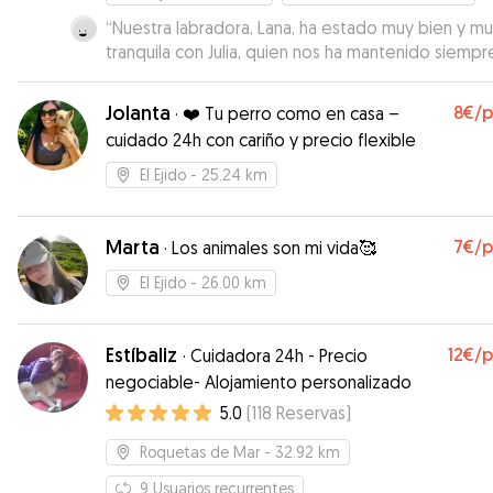
“
Nuestra labradora, Lana, ha estado muy bien y m
tranquila con Julia, quien nos ha mantenido siempr
informados sobre ella con fotos y vídeos. Julia es
cariñosa y competente, y se preocupa por el
Jolanta
8€
/
·
❤️ Tu perro como en casa –
bienestar del animal. Volveremos a repetir.
”
cuidado 24h con cariño y precio flexible
El Ejido
- 25.24 km
Marta
7€
/
·
Los animales son mi vida🥰
El Ejido
- 26.00 km
Estíbaliz
12€
/
·
Cuidadora 24h - Precio
negociable- Alojamiento personalizado
5.0
(
118
Reservas
)
Roquetas de Mar
- 32.92 km
9
Usuarios recurrentes