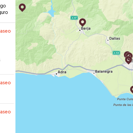
ago
guro
paseo
s
a.
”
paseo
paseo