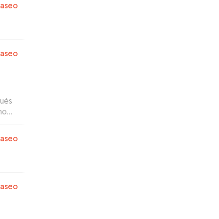
paseo
paseo
pués
no
ión,
rrita
paseo
os y
paseo