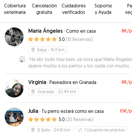
Cobertura
Cancelación
Cuidadores
Soporte
P
veterinaria
gratuita
verificados
y Ayuda
se
Maria Ángeles
8€
/
·
Como en casa
5.0
(
10
Reservas
)
Berja
- 16.11 km
“
Ha ido todo muy bien, se nota que María Ángele
quiere mucho a los perros y los cuida con mucho
cariño. Cuando me haga falta volveré a acudir a ell
Virginia
8€
/
·
Paseadora en Granada
Granada
- 22.44 km
Julia
10€
/
·
Tu perro estará como en casa
5.0
(
20
Reservas
)
El Ejido
- 24.81 km
1
Usuarios recurrentes