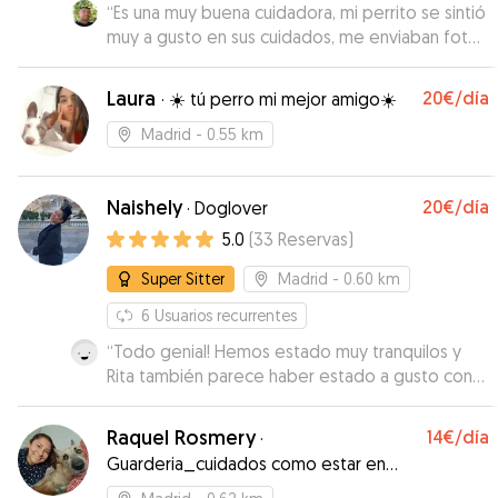
“
Es una muy buena cuidadora, mi perrito se sintió
muy a gusto en sus cuidados, me enviaban fotos
de lo que hacía mi mascota y cuando lo sacaban
a jugar, definitivamente contraria el servicio de
Laura
20€
/día
·
☀️ tú perro mi mejor amigo☀️
nuevo
”
Madrid
- 0.55 km
Naishely
20€
/día
·
Doglover
5.0
(
33
Reservas
)
Super Sitter
Madrid
- 0.60 km
6
Usuarios recurrentes
“
Todo genial! Hemos estado muy tranquilos y
Rita también parece haber estado a gusto con
Naishely :)
”
Raquel Rosmery
14€
/día
·
Guarderia_cuidados como estar en
casa🏡