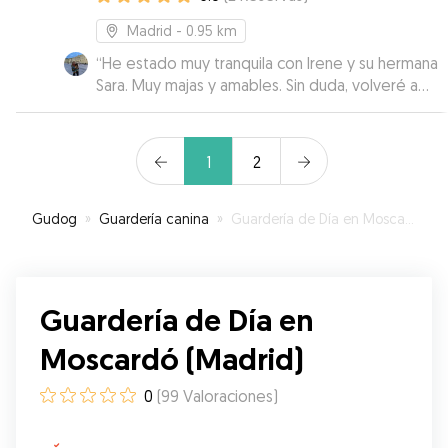
Madrid
- 0.95 km
“
He estado muy tranquila con Irene y su hermana
Sara. Muy majas y amables. Sin duda, volveré a
repetir.
”
1
2
Gudog
»
Guardería canina
»
Guardería de Día en Moscardó (Madrid)
Guardería de Día en
Moscardó (Madrid)
0
(
99
Valoraciones
)