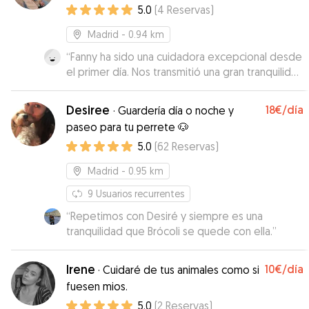
5.0
(
4
Reservas
)
Madrid
- 0.94 km
“
Fanny ha sido una cuidadora excepcional desde
el primer día. Nos transmitió una gran tranquilidad
y confianza con el cuidado de nuestras niñas. Es
muy amable, atenta y cariñosa, siempre
Desiree
18€
/día
·
Guardería día o noche y
pendiente de enviarnos videos y mantenernos
paseo para tu perrete 🐶
informados. Las sacaba a pasear de dos a tres
5.0
(
62
Reservas
)
veces al día y las trataba con una dedicación y
amor como si fueran suyas. Sin duda volveríamos
Madrid
- 0.95 km
a dejarlas con ella con los ojos cerrados.
”
9
Usuarios recurrentes
“
Repetimos con Desiré y siempre es una
tranquilidad que Brócoli se quede con ella.
”
Irene
10€
/día
·
Cuidaré de tus animales como si
fuesen mios.
5.0
(
2
Reservas
)