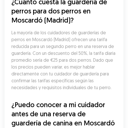
¿Cuánto cuesta la guardería de 
perros para dos perros en 
Moscardó (Madrid)?
La mayoría de los cuidadores de guarderías de 
perros en Moscardó (Madrid) ofrecen una tarifa 
reducida para un segundo perro en una reserva de 
guardería. Con un descuento del 50%, la tarifa diaria 
promedio sería de €25 para dos perros. Dado que 
los precios pueden variar, es mejor hablar 
directamente con tu cuidador de guardería para 
confirmar las tarifas específicas según las 
necesidades y requisitos individuales de tu perro.
¿Puedo conocer a mi cuidador 
antes de una reserva de 
guardería de canina en Moscardó 