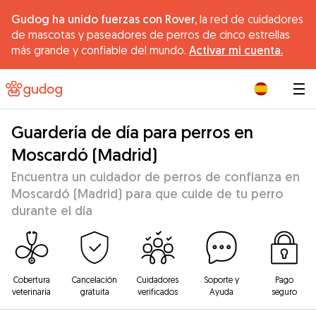
Gudog ha unido fuerzas con Rover,
la red de cuidadores
de mascotas y paseadores de perros de cinco estrellas
más grande y confiable del mundo.
Activar mi cuenta.
|
Guardería de día para perros en
Moscardó (Madrid)
Encuentra un cuidador de perros de confianza en
Moscardó (Madrid) para que cuide de tu perro
durante el día
Cobertura
Cancelación
Cuidadores
Soporte y
Pago
veterinaria
gratuita
verificados
Ayuda
seguro