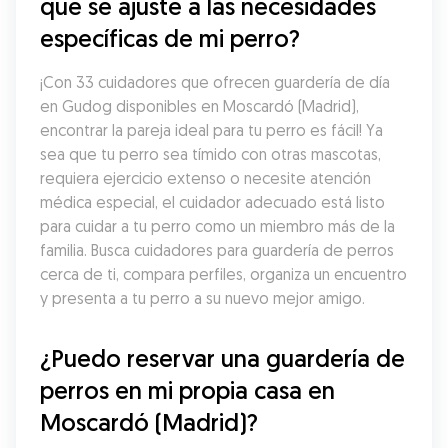
que se ajuste a las necesidades 
específicas de mi perro?
¡Con 33 cuidadores que ofrecen guardería de día 
en Gudog disponibles en Moscardó (Madrid), 
encontrar la pareja ideal para tu perro es fácil! Ya 
sea que tu perro sea tímido con otras mascotas, 
requiera ejercicio extenso o necesite atención 
médica especial, el cuidador adecuado está listo 
para cuidar a tu perro como un miembro más de la 
familia. Busca cuidadores para guardería de perros 
cerca de ti, compara perfiles, organiza un encuentro 
y presenta a tu perro a su nuevo mejor amigo.
¿Puedo reservar una guardería de 
perros en mi propia casa en 
Moscardó (Madrid)?