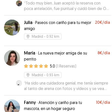
“
Todo muy bien. Juan aceptó la reserva con
poca antelación, fue puntual y cuidó bien de Ori
durante el día
”
Julia
20€
/día
·
Paseos con cariño para tu mejor
amigo
Madrid
- 0.92 km
María
8€
/día
·
La nueva mejor amiga de su
perrito
5.0
(
1
Reservas
)
Madrid
- 0.93 km
“
Ha sido una cuidadora genial, me tenía siempre
al tanto de arena con fotos y vídeos y se vea
que mi perrita estaba contenta.
”
Fanny
10€
/día
·
Atención y cariño para tu
mascota, en un hogar seguro