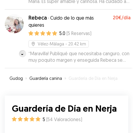
María. Es súper amable y cariñosa. Ha cuidado a
Rocky como si fuera suyo. Se nota que ama a los
animales. Excelente experiencia tanto para mí
Rebeca
20€
/día
·
Cuido de lo que más
como para Rocky .
”
quieres
5.0
(
5
Reservas
)
Vélez-Málaga
- 20.42 km
“
Maravilla! Publiqué que necesitaba canguro, con
muy poquito margen y enseguida Rebeca se
ofreció. Muy amable, flexible y encantadores
(humanos y su perrita Dulce) con nuestra
Gudog
»
Guardería canina
»
Guardería de Día en Nerja
Toscana, que se sintió como en casa. Se
volcaron con ella y pudimos estar tranquilos.
Recomendamos y repetiremos seguro :)
”
Guardería de Día en Nerja
5
(
54
Valoraciones
)