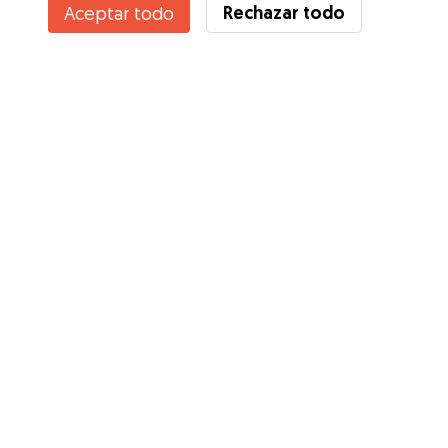
Rechazar todo
Aceptar todo
Servicios
Cómo funciona
Sobre Gudog
Opiniones
Cobertura Veterinaria
Consejos para dueños de perros
Consejos para cuidadores
Hazte cuidador
Blog