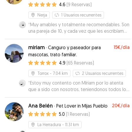
4.6
(
9
Reservas
)
Nerja
1
Usuarios recurrentes
“
Muy amables y totalmente recomendables. Son
una pareja de 10, y cada vez que les escribíamos
para saber cómo estaba nuestro perrito, nos
respondían rápidamente y siempre nos enviaban
miriam
15€
/día
·
Canguro y paseador para
alguna foto. No dudes en dejar a tu mascota con
mascotas, trato familiar.
ellos, estará en excelentes manos.
”
4.9
(
65
Reservas
)
Torrox
- 7.04 km
2
Usuarios recurrentes
“
Estoy muy contento con Míriam por lo atenta
que a sido con nosotros, teniendonos todos los
dias informados. Estamos muy contentos con
ella y seguro que si en otro momento
Ana Belén
20€
/día
·
Pet Lover in Mijas Pueblo
necesitamos cuidador para Diana contaremos
5.0
(
1
Reservas
)
von ella. Gracias por tu dedicación y buen
hacer.
”
La Herradura
- 11.31 km