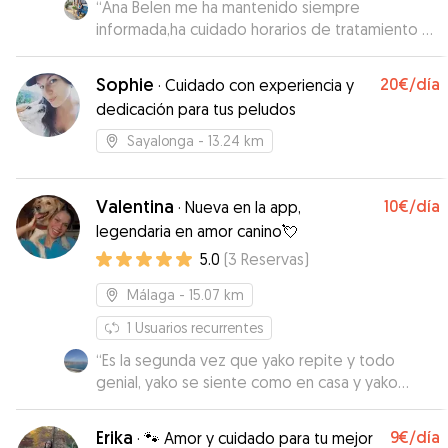
“
Ana Belen me ha mantenido siempre
informada,ha cuidado horarios de tratamiento y
alimentación a la perfección y para mi lo más
importante es lo feliz que Duna se ha sentido en
Sophie
20€
/día
·
Cuidado con experiencia y
sus paseos etc.
”
dedicación para tus peludos
Sayalonga
- 13.24 km
Valentina
10€
/día
·
Nueva en la app,
legendaria en amor canino💘
5.0
(
3
Reservas
)
Málaga
- 15.07 km
1
Usuarios recurrentes
“
Es la segunda vez que yako repite y todo
genial, yako se siente como en casa y yako
deseando volver..,, Valentina te mantiene
informado en todo momento de todo. Cariño
Erika
9€
/día
·
🐾 Amor y cuidado para tu mejor