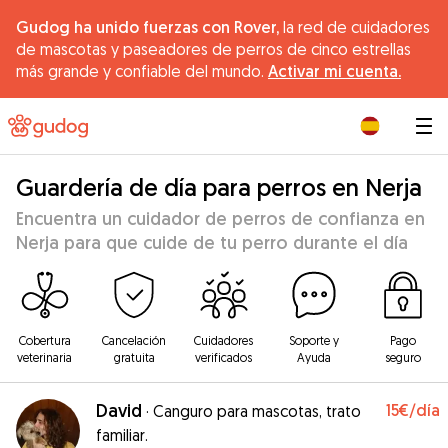
Gudog ha unido fuerzas con Rover,
la red de cuidadores
de mascotas y paseadores de perros de cinco estrellas
más grande y confiable del mundo.
Activar mi cuenta.
|
Guardería de día para perros en Nerja
Encuentra un cuidador de perros de confianza en
Nerja para que cuide de tu perro durante el día
Cobertura
Cancelación
Cuidadores
Soporte y
Pago
veterinaria
gratuita
verificados
Ayuda
seguro
David
15€
/día
·
Canguro para mascotas, trato
familiar.