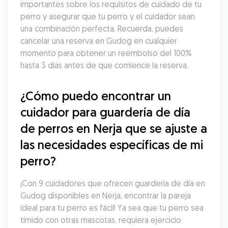
importantes sobre los requisitos de cuidado de tu 
perro y asegurar que tu perro y el cuidador sean 
una combinación perfecta. Recuerda, puedes 
cancelar una reserva en Gudog en cualquier 
momento para obtener un reembolso del 100% 
hasta 3 días antes de que comience la reserva.
¿Cómo puedo encontrar un 
cuidador para guardería de día 
de perros en Nerja que se ajuste a 
las necesidades específicas de mi 
perro?
¡Con 9 cuidadores que ofrecen guardería de día en 
Gudog disponibles en Nerja, encontrar la pareja 
ideal para tu perro es fácil! Ya sea que tu perro sea 
tímido con otras mascotas, requiera ejercicio 