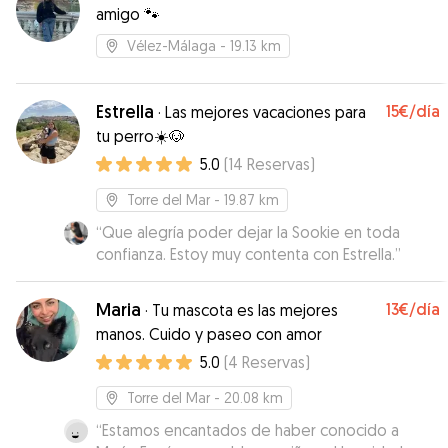
no le falta…Recomendable 100%
”
amigo 🐾
Vélez-Málaga
- 19.13 km
Estrella
15€
/día
·
Las mejores vacaciones para
tu perro☀️🐶
5.0
(
14
Reservas
)
Torre del Mar
- 19.87 km
“
Que alegría poder dejar la Sookie en toda
confianza. Estoy muy contenta con Estrella.
”
Maria
13€
/día
·
Tu mascota es las mejores
manos. Cuido y paseo con amor
5.0
(
4
Reservas
)
Torre del Mar
- 20.08 km
“
Estamos encantados de haber conocido a