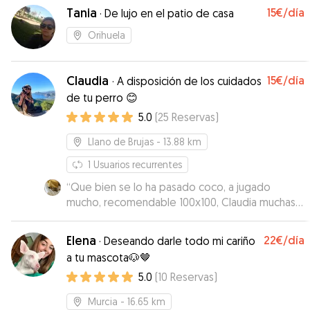
Tania
15€
/día
·
De lujo en el patio de casa
Orihuela
Claudia
15€
/día
·
A disposición de los cuidados
de tu perro 😊
5.0
(
25
Reservas
)
Llano de Brujas
- 13.88 km
1
Usuarios recurrentes
“
Que bien se lo ha pasado coco, a jugado
mucho, recomendable 100x100, Claudia muchas
gracias por todo
”
Elena
22€
/día
·
Deseando darle todo mi cariño
a tu mascota🐶🤎
5.0
(
10
Reservas
)
Murcia
- 16.65 km