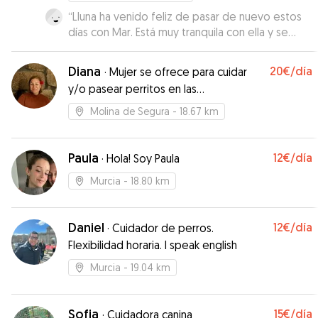
“
Lluna ha venido feliz de pasar de nuevo estos
días con Mar. Está muy tranquila con ella y se
nota que le gusta su compañía . La verdad es
que yo me quedo súper tranquila cuando se
Diana
20€
/día
·
Mujer se ofrece para cuidar
queda con ella . Me informa y envía fotos todos
y/o pasear perritos en las
los días y está disponible y con buena
urbanizaciones de Molina
disposición para cualquier consulta o necesidad
Molina de Segura
- 18.67 km
que surja . Gracias Mar!!!
”
Paula
12€
/día
·
Hola! Soy Paula
Murcia
- 18.80 km
Daniel
12€
/día
·
Cuidador de perros.
Flexibilidad horaria. I speak english
Murcia
- 19.04 km
Sofia
15€
/día
·
Cuidadora canina