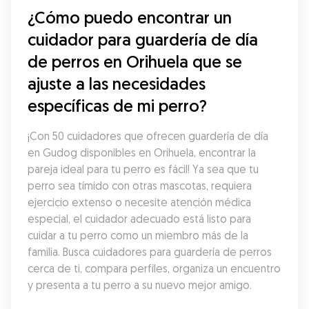
¿Cómo puedo encontrar un 
cuidador para guardería de día 
de perros en Orihuela que se 
ajuste a las necesidades 
específicas de mi perro?
¡Con 50 cuidadores que ofrecen guardería de día 
en Gudog disponibles en Orihuela, encontrar la 
pareja ideal para tu perro es fácil! Ya sea que tu 
perro sea tímido con otras mascotas, requiera 
ejercicio extenso o necesite atención médica 
especial, el cuidador adecuado está listo para 
cuidar a tu perro como un miembro más de la 
familia. Busca cuidadores para guardería de perros 
cerca de ti, compara perfiles, organiza un encuentro 
y presenta a tu perro a su nuevo mejor amigo.