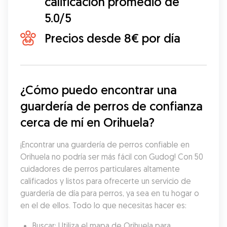
calificación promedio de
5.0/5
Precios desde 8€ por día
¿Cómo puedo encontrar una 
guardería de perros de confianza 
cerca de mí en Orihuela?
¡Encontrar una guardería de perros confiable en 
Orihuela no podría ser más fácil con Gudog! Con 50 
cuidadores de perros particulares altamente 
calificados y listos para ofrecerte un servicio de 
guardería de día para perros, ya sea en tu hogar o 
en el de ellos. Todo lo que necesitas hacer es:
Buscar: Utiliza el mapa de Orihuela para 