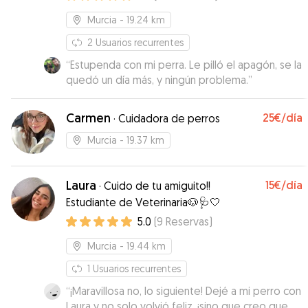
Murcia
- 19.24 km
2
Usuarios recurrentes
“
Estupenda con mi perra. Le pilló el apagón, se la
quedó un día más, y ningún problema.
”
Carmen
25€
/día
·
Cuidadora de perros
Murcia
- 19.37 km
Laura
15€
/día
·
Cuido de tu amiguito!!
Estudiante de Veterinaria🐶🩺🤍
5.0
(
9
Reservas
)
Murcia
- 19.44 km
1
Usuarios recurrentes
“
¡Maravillosa no, lo siguiente! Dejé a mi perro con
Laura y no solo volvió feliz, ¡sino que creo que