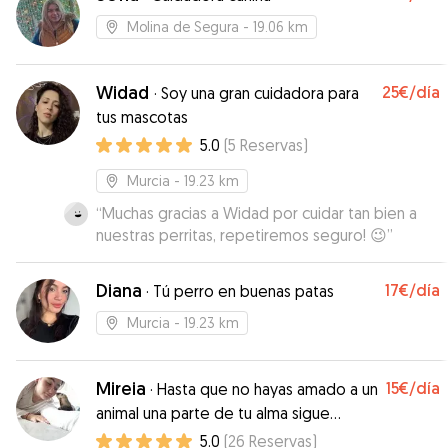
Molina de Segura
- 19.06 km
Widad
25€
/día
·
Soy una gran cuidadora para
tus mascotas
5.0
(
5
Reservas
)
Murcia
- 19.23 km
“
Muchas gracias a Widad por cuidar tan bien a
nuestras perritas, repetiremos seguro! 😉
”
Diana
17€
/día
·
Tú perro en buenas patas
Murcia
- 19.23 km
Mireia
15€
/día
·
Hasta que no hayas amado a un
animal una parte de tu alma sigue
dormida
5.0
(
26
Reservas
)