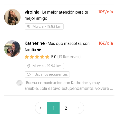
personalizado y con información muy fluida.
Gracias Alicia!
”
virginia
10€
/día
·
La mejor atención para tu
mejor amigo
Murcia
- 19.83 km
Katherine
16€
/día
·
Mas que mascotas, son
familia ❤️
5.0
(
13
Reservas
)
Murcia
- 19.94 km
1
Usuarios recurrentes
“
Buena comunicación con Katherine y muy
amable. Lola estuvo estupendamente, volveré a
dejar a mi perrita de nuevo con ella sin duda.
”
1
2