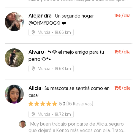
ahora la quiere más a ella que a mí! Desde el
primer momento, fue súper atenta, cariñosa y
Alejandra
18€
/día
·
Un segundo hogar
profesional. Me mandó fotos, vídeos y
@OHMYDOGKI ❤️
actualizaciones que me hicieron reír y me
tranquilizaron un montón. Mi perro no solo
Murcia
- 19.66 km
estuvo cuidado, estuvo mimado como un rey. Se
nota que ama lo que hace y que tiene un don
especial con los animales. Si estás buscando a
Alvaro
15€
/día
·
🐾🐶 el mejo amigo para tu
alguien que cuide de tu peludo como si fuera
perro 🐶🐾
suyo, ¡ella es la elegida! Gracias por todo, ¡eres
Murcia
- 19.68 km
un sol!
”
Alicia
15€
/día
·
Su mascota se sentirá como en
casa!
5.0
(
16
Reservas
)
Murcia
- 19.72 km
“
Muy buen trabajo por parte de Alicia, seguro
que dejaré a Kento más veces con ella. Trato