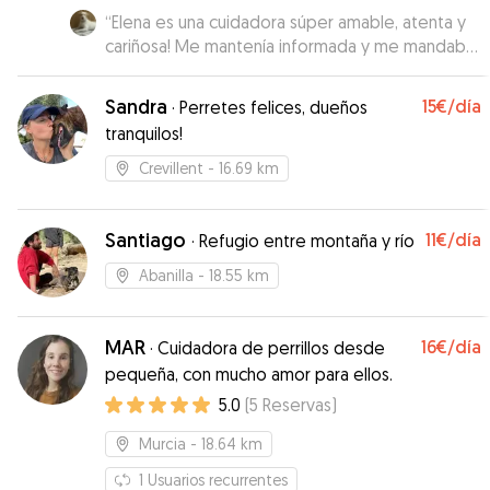
“
Elena es una cuidadora súper amable, atenta y
cariñosa! Me mantenía informada y me mandaba
fotos a diario. Estoy segura de que Max habrá
estado como en casa. Repetiremos seguro!
Sandra
15€
/día
·
Perretes felices, dueños
Gracias por todo Elena!
”
tranquilos!
Crevillent
- 16.69 km
Santiago
11€
/día
·
Refugio entre montaña y río
Abanilla
- 18.55 km
MAR
16€
/día
·
Cuidadora de perrillos desde
pequeña, con mucho amor para ellos.
5.0
(
5
Reservas
)
Murcia
- 18.64 km
1
Usuarios recurrentes