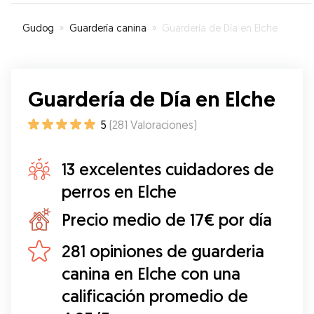
Muy simpática, puntual y atenta, me ha
transmitodo confianza en todo momento.
Gudog
»
Guardería canina
»
Guardería de Día en Elche
Repetiría sin duda.
”
Guardería de Día en Elche
5
(
281
Valoraciones
)
13 excelentes cuidadores de
perros en Elche
Precio medio de 17€ por día
281 opiniones de guarderia
canina en Elche con una
calificación promedio de