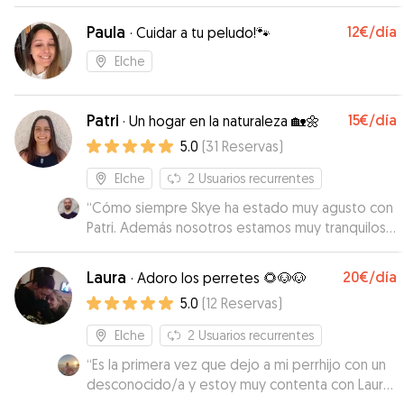
Paula
12€
/día
·
Cuidar a tu peludo!🐾
Elche
Patri
15€
/día
·
Un hogar en la naturaleza 🏡🌼
5.0
(
31
Reservas
)
Elche
2
Usuarios recurrentes
“
Cómo siempre Skye ha estado muy agusto con
Patri. Además nosotros estamos muy tranquilos
de dejarla con ella por la tranquilidad y
comunicación que presenta. Repetiremos más
Laura
20€
/día
·
Adoro los perretes 🌻🐶🐶
veces cuando lo necesitemos.
”
5.0
(
12
Reservas
)
Elche
2
Usuarios recurrentes
“
Es la primera vez que dejo a mi perrhijo con un
desconocido/a y estoy muy contenta con Laura.