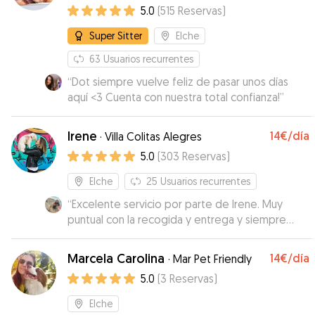
5.0
(
515
Reservas
)
Super Sitter
Elche
63
Usuarios recurrentes
“
Dot siempre vuelve feliz de pasar unos días
aquí <3 Cuenta con nuestra total confianza!
”
Irene
14€
/día
·
Villa Colitas Alegres
5.0
(
303
Reservas
)
Elche
25
Usuarios recurrentes
“
Excelente servicio por parte de Irene. Muy
puntual con la recogida y entrega y siempre
atenta a mandarte videos de mi pawpaw 🐶 Sin
duda repetiremos!
”
Marcela Carolina
14€
/día
·
Mar Pet Friendly
5.0
(
3
Reservas
)
Elche