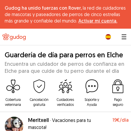
Gudog ha unido fuerzas con Rover,
la red de cuidadores
de mascotas y paseadores de perros de cinco estrellas
más grande y confiable del mundo.
Activar mi cuenta.
|
Guardería de día para perros en Elche
Encuentra un cuidador de perros de confianza en
Elche para que cuide de tu perro durante el día
Cobertura
Cancelación
Cuidadores
Soporte y
Pago
veterinaria
gratuita
verificados
Ayuda
seguro
Meritxell
19€
/día
·
Vacaciones para tu
mascota!