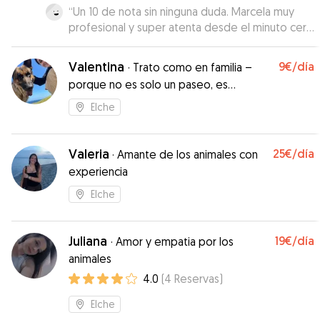
“
Un 10 de nota sin ninguna duda. Marcela muy
profesional y super atenta desde el minuto cero
y respetando todas las indicaciones que
necesitaba Pikachu. No esperábamos
Valentina
9€
/día
·
Trato como en familia –
encontrarnos las instalaciones tan preparadas
porque no es solo un paseo, es
para nuestro perro que tenía Marcela para que
compañía
pase un día de lo más entretenido. Volveremos
Elche
a confíar en ella para futuras veces sin duda!!
”
Valeria
25€
/día
·
Amante de los animales con
experiencia
Elche
Juliana
19€
/día
·
Amor y empatia por los
animales
4.0
(
4
Reservas
)
Elche