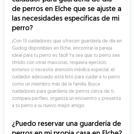
de perros en Elche que se ajuste a 
las necesidades específicas de mi 
perro?
¡Con 13 cuidadores que ofrecen guardería de día en 
Gudog disponibles en Elche, encontrar la pareja 
ideal para tu perro es fácil! Ya sea que tu perro sea 
tímido con otras mascotas, requiera ejercicio 
extenso o necesite atención médica especial, el 
cuidador adecuado está listo para cuidar a tu perro 
como un miembro más de la familia. Busca 
cuidadores para guardería de perros cerca de ti, 
compara perfiles, organiza un encuentro y presenta 
a tu perro a su nuevo mejor amigo.
¿Puedo reservar una guardería de 
perros en mi propia casa en Elche?