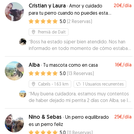
Cristian y Laura
20€
/día
·
Amor y cuidado
para tu perro cuando no puedes estar
allí
5.0
(
2
Reservas
)
Premià de Dalt
“
Boss ha estado súper bien atendido. Nos han
informado en todo momento de cómo estaba
con vídeos y audios. Han sido súper cariñosos
con él. Volveremos a dejar a Boss con ellos sin
Alba
16€
/día
·
Tu mascota como en casa
dudarlo.
”
5.0
(
13
Reservas
)
Cabrils
- 1.63 km
1
Usuarios recurrentes
“
Muy buena cuidadora, estamos muy contentos
de haber dejado mi perrita 2 días con Alba, se lo
pasó genial en los paseos por la montaña
”
Nino & Sebas
25€
/día
·
Un perro equilibrado
es un perro feliz
5.0
(
11
Reservas
)