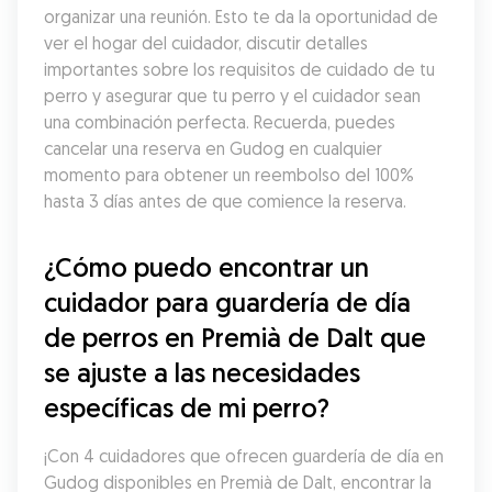
organizar una reunión. Esto te da la oportunidad de 
ver el hogar del cuidador, discutir detalles 
importantes sobre los requisitos de cuidado de tu 
perro y asegurar que tu perro y el cuidador sean 
una combinación perfecta. Recuerda, puedes 
cancelar una reserva en Gudog en cualquier 
momento para obtener un reembolso del 100% 
hasta 3 días antes de que comience la reserva.
¿Cómo puedo encontrar un 
cuidador para guardería de día 
de perros en Premià de Dalt que 
se ajuste a las necesidades 
específicas de mi perro?
¡Con 4 cuidadores que ofrecen guardería de día en 
Gudog disponibles en Premià de Dalt, encontrar la 