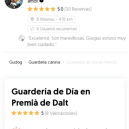
amor ❤️
5.0
(
30
Reservas
)
El Masnou
- 4.10 km
6
Usuarios recurrentes
“
Excelente. Son maravillosas. Gusgus estuvo muy
bien cuidado.
”
Gudog
»
Guardería canina
»
Guardería de Día en Premià de Dalt
Guardería de Día en
Premià de Dalt
5
(
8
Valoraciones
)