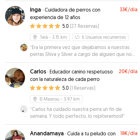
ha venido a buscarlo súper puntual . Seguro que
Inga
33€
/día
·
Cuidadora de perros con
repetiremos.
”
experiencia de 12 años
5.0
(
27
Reservas
)
Teià
- 3.15 km
6
Usuarios recurrentes
“
Era la primera vez que dejabamos a nuestras
perras Shiva y Silver a cargo de alguien que no
fuese de la familia por lo que nos costó mucho
dejarlas. A pesar de eso hemos tenido en todo
Carlos
20€
/día
·
Educador canino respetuoso
momento la tranquilidad de que estaban muy
con la naturaleza de cada perro
bien atendidas. Cada dia teniamos fotos y algun
5.0
(
1
Reservas
)
comentario de como estabamos. En el caso de
Shiva nos la ha devuelto mejor que como se la
El Masnou
- 3.97 km
dejamos. Es una perra que enseguida cogia
peso, y con sus caminatas diarias nos la ha
“
Carlos ha cuidado nuestra perra un fin de
devuelto un poco mas delgada. Muchas gracias
semana. Y todo perfecto, lo repiteremos!!
”
Inga. Cuando tengamos que volver a dejarlas
repetiremos.
”
Anandamaya
18€
/día
·
Cuida a tu peludo con