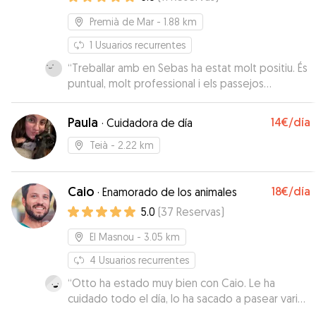
Premià de Mar
- 1.88 km
1
Usuarios recurrentes
“
Treballar amb en Sebas ha estat molt positiu. És
puntual, molt professional i els passejos
agradables. Nosaltres estem encantats i creiem
que en Sebas i la Pruna s'han entès molt bé,
Paula
14€
/día
·
Cuidadora de día
també! 😉. Repetirem segur!!
”
Teià
- 2.22 km
Caio
18€
/día
·
Enamorado de los animales
5.0
(
37
Reservas
)
El Masnou
- 3.05 km
4
Usuarios recurrentes
“
Otto ha estado muy bien con Caio. Le ha
cuidado todo el día, lo ha sacado a pasear varias
veces y nos ha enviado fotos y vídeos. Ademas