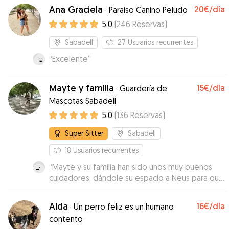
Ana Graciela
20€
/día
·
Paraiso Canino Peludo
5.0
(
246
Reservas
)
Sabadell
27
Usuarios recurrentes
“
Excelente
”
Mayte y familia
15€
/día
·
Guardería de
Mascotas Sabadell
5.0
(
136
Reservas
)
Super Sitter
Sabadell
18
Usuarios recurrentes
“
Mayte y su familia han sido unos muy buenos
cuidadores, dándole su espacio a Neus para que
cogiera confianza y se sintiese como en casa,
poco a poco. Me mantuvo informada de como
Aida
16€
/día
·
Un perro feliz es un humano
estaba Neus y me remitió fotos por WhatsApp,
contento
donde pude ver como cada vez estaba más