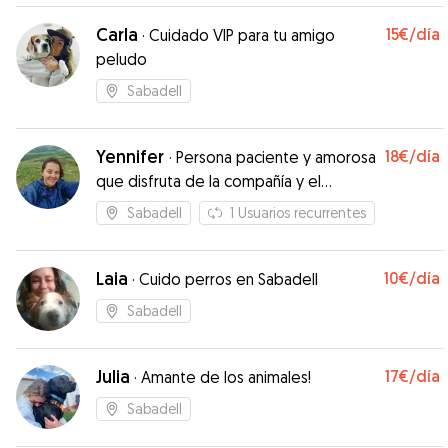
esté bien y tranquilo. Recomendable 100%
”
Carla
15€
/día
·
Cuidado VIP para tu amigo
peludo
Sabadell
Yennifer
18€
/día
·
Persona paciente y amorosa
que disfruta de la compañía y el
cuidado de los animales
Sabadell
1
Usuarios recurrentes
Laia
10€
/día
·
Cuido perros en Sabadell
Sabadell
Julia
17€
/día
·
Amante de los animales!
Sabadell