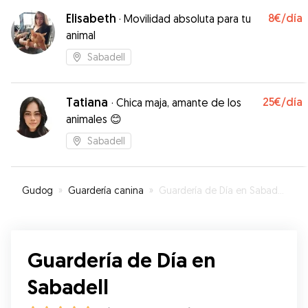
Elisabeth
8€
/día
·
Movilidad absoluta para tu
animal
Sabadell
Tatiana
25€
/día
·
Chica maja, amante de los
animales 😊
Sabadell
Gudog
»
Guardería canina
»
Guardería de Día en Sabadell
Guardería de Día en
Sabadell