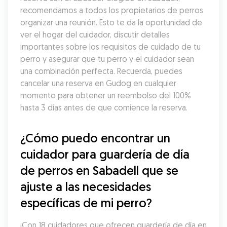
recomendamos a todos los propietarios de perros 
organizar una reunión. Esto te da la oportunidad de 
ver el hogar del cuidador, discutir detalles 
importantes sobre los requisitos de cuidado de tu 
perro y asegurar que tu perro y el cuidador sean 
una combinación perfecta. Recuerda, puedes 
cancelar una reserva en Gudog en cualquier 
momento para obtener un reembolso del 100% 
hasta 3 días antes de que comience la reserva.
¿Cómo puedo encontrar un 
cuidador para guardería de día 
de perros en Sabadell que se 
ajuste a las necesidades 
específicas de mi perro?
¡Con 18 cuidadores que ofrecen guardería de día en 