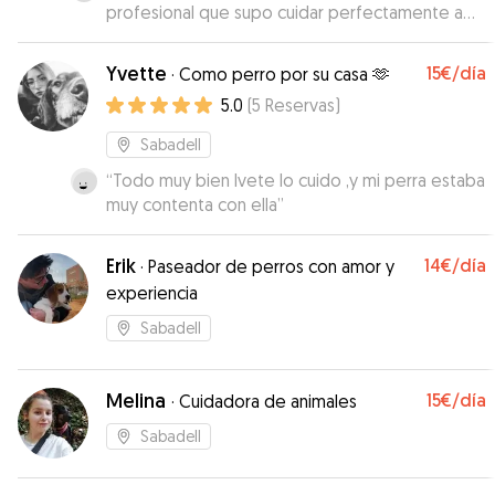
profesional que supo cuidar perfectamente a
Dakota, ayudandola a progresar un poco con su
reactividad contra otros perros. Ademas esta en
Yvette
15€
/día
·
Como perro por su casa 🫶
contacto permanente contigo, enviandote
5.0
(
5
Reservas
)
videos y comentarios. Una pasada
”
Sabadell
“
Todo muy bien Ivete lo cuido ,y mi perra estaba
muy contenta con ella
”
Erik
14€
/día
·
Paseador de perros con amor y
experiencia
Sabadell
Melina
15€
/día
·
Cuidadora de animales
Sabadell