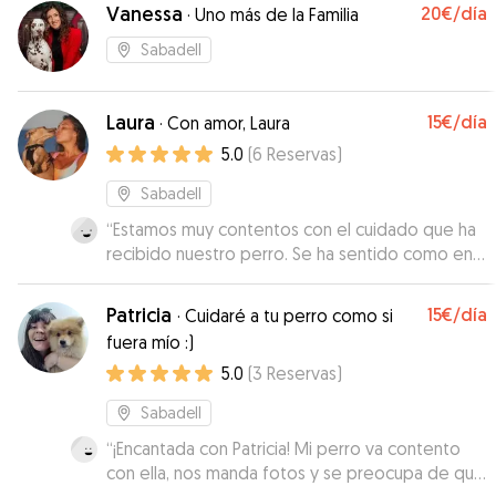
Vanessa
20€
/día
·
Uno más de la Familia
Sabadell
Laura
15€
/día
·
Con amor, Laura
5.0
(
6
Reservas
)
Sabadell
“
Estamos muy contentos con el cuidado que ha
recibido nuestro perro. Se ha sentido como en
casa, ha estado tranquilo y bien atendido
durante toda la estancia. Nos ha mantenido
Patricia
15€
/día
·
Cuidaré a tu perro como si
informados y nos ha enviado fotos, lo que nos
fuera mío :)
ha dado mucha tranquilidad.
”
5.0
(
3
Reservas
)
Sabadell
“
¡Encantada con Patricia! Mi perro va contento
con ella, nos manda fotos y se preocupa de que