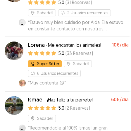
5.0
(
31
Reservas
)
cómoda, por sus posturas durmiendo y
olisqueando. Sin duda volveré a contar con sus
Sabadell
2
Usuarios recurrentes
cuidados.
”
“
Estuvo muy bien cuidado por Aida. Ella estuvo
en constante contacto con nosotros
mandándonos fotos!
”
Lorena
10€
/día
·
Me encantan los animales!
5.0
(
33
Reservas
)
Super Sitter
Sabadell
6
Usuarios recurrentes
“
Muy contenta 😊
”
Ismael
60€
/día
·
¡Haz feliz a tu perrete!
5.0
(
2
Reservas
)
Sabadell
“
Recomendable al 100% Ismael un gran