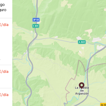
ago
guro
€
/día
€
/día
€
/día