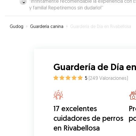
“
Infinitamente recomendable la experiencia con E
y familia! Repetiremos sin dudarlo!
”
Gudog
»
Guardería canina
»
Guardería de Día en Rivabellosa
Guardería de Día en
5
(
249
Valoraciones
)
17 excelentes
Pr
cuidadores de perros
po
en Rivabellosa