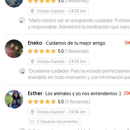
5.0
(
1
Reservas
)
Vitoria-Gasteiz
- 24.55 km
“
Mario resultó ser un estupendo cuidador. Profesi
y responsable. Administró la medicación que nues
border collie necesita y cuidó de su bienestar en
momento. Muchas gracias, Mario. Repetiremos
”
Eneko
16
·
Cuidamos de tu mejor amigo
5.0
(
1
Reservas
)
Vitoria-Gasteiz
- 24.65 km
“
Excelente cuidador. Pelú ha estado perfectamen
atendido en todo momento y con información pa
Muy recomendable. Repetiremos. Gracias, Eneko.
Esther
25
·
Los animales y yo nos entendemos :)
5.0
(
11
Reservas
)
Vitoria-Gasteiz
- 24.96 km
2
Usuarios recurrentes