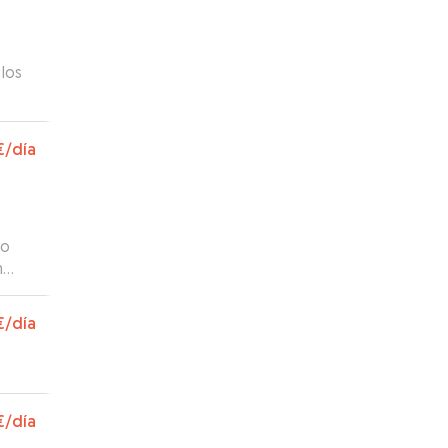
 los
€
/día
to
n
engo
os y
€
/día
€
/día