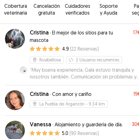
Cobertura
Cancelación
Cuidadores
Soporte
P
veterinaria
gratuita
verificados
y Ayuda
se
Cristina
17
·
El mejor de los sitios para tu
mascota
4.9
(
22
Reservas
)
Rivabellosa
2
Usuarios recurrentes
“
Muy buena experiencia, Gala estuvo tranquila y
nosotros también. Comunicación sin problemas y
tiempos de recogida flexibles. La verdad es que
estuvimos muy tranquilos
”
Cristina
15
·
Con amor y cariño
La Puebla de Arganzón
- 9.34 km
Vanessa
30
·
Alojamiento y guardería de día.
5.0
(
90
Reservas
)