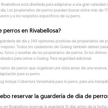
en Rivabellosa está diseñada para adaptarse a una gran variedad
 día. Los propietarios de perros pueden buscar entre más de 1
uesto y a los requisitos específicos de su perro.
e perros en Rivabellosa?
uardería de día y 249 opiniones positivas de propietarios de p
 mejores. Todos los cuidadores de Gudog también deben pasar 
es, fotos y reseñas de los propietarios de perros. En los últimos 
robados para unirse a Gudog. Para seguridad adicional:
ios de perros que organicen una visita antes de una reserva, p
daptación para su perro.
incluye Cobertura Veterinaria para tu perro, para una tranquili
ebo reservar la guardería de día de perro
 en Rivabellosa reservan la guardería 10 días antes de la fecha d