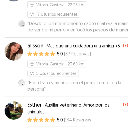
Vitoria-Gasteiz
- 22.26 km
17
Usuarios recurrentes
“
Desde el primer momento captó cual era la man
de ser de mi perro y enfocó los paseos de mane
que fueran de su gusto, dejándole su espacio par
oler y andar a su aire. Cuando lo necesite, volveré
alisson
17
·
Mas que una cuidadora una amiga <3
contactar con ella.
”
5.0
(
37
Reservas
)
Vitoria-Gasteiz
- 23.69 km
5
Usuarios recurrentes
“
Buen trato y amable con el perro como con la
persona
”
Esther
17
·
Auxiliar veterinario. Amor por los
animales
5.0
(
134
Reservas
)