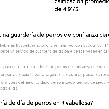
calificación promedi
de 4.91/5
na guardería de perros de confianza cerc
fiable en Rivabellosa no podría ser más fácil con Gudog! Con 17 
ecerte un servicio de guardería de día para perros, ya sea en tu 
losa para encontrar cuidadores de perros de confianza que ofrez
dor perfecta para tu perro, organiza una visita en persona y re
 disfrutará del mejor cuidado personalizado, tiempo de juego y c
odo el día.
ría de día de perros en Rivabellosa?