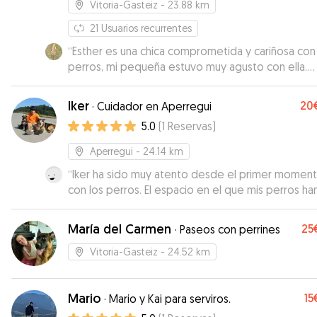
Vitoria-Gasteiz
- 23.88 km
21
Usuarios recurrentes
“
Esther es una chica comprometida y cariñosa con
perros, mi pequeña estuvo muy agusto con ella.
Repetiremos seguro
”
Iker
20
·
Cuidador en Aperregui
5.0
(
1
Reservas
)
Aperregui
- 24.14 km
“
Iker ha sido muy atento desde el primer momen
con los perros. El espacio en el que mis perros ha
estado creo que es dificilmente mejorable. No t
la menor duda de que han estado en buenas man
María del Carmen
25
·
Paseos con perrines
espero poder contar con Iker en el futuro. Estuve
informado del estado de Beltza y Negu algo que
Vitoria-Gasteiz
- 24.52 km
valoro enormemente.
”
Mario
15
·
Mario y Kai para serviros.