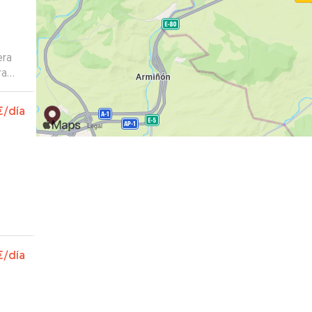
era
ra
a
 a
€
/día
€
/día