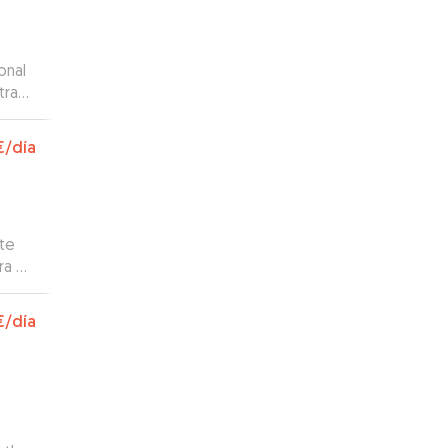
onal
tra
 todo
€
/día
te
ra mí
”
€
/día