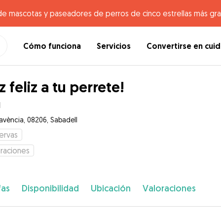
de mascotas y paseadores de perros de cinco estrellas más gr
Cómo funciona
Servicios
Convertirse en cui
z feliz a tu perrete!
l
Favència, 08206, Sabadell
ervas
raciones
fas
Disponibilidad
Ubicación
Valoraciones