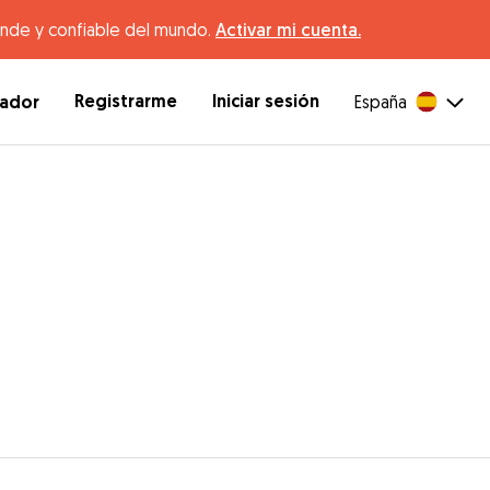
ande y confiable del mundo.
Activar mi cuenta.
Registrarme
Iniciar sesión
dador
España