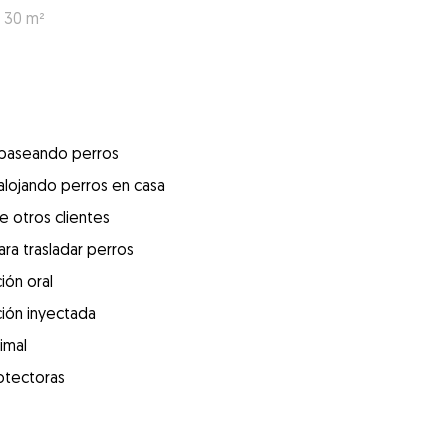
: 30 m²
 paseando perros
alojando perros en casa
e otros clientes
ra trasladar perros
ión oral
ión inyectada
imal
otectoras