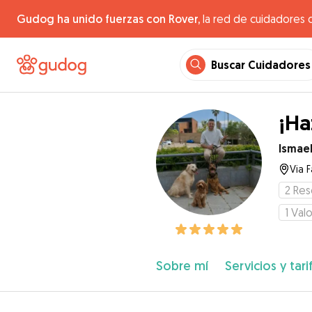
Gudog ha unido fuerzas con Rover,
la red de cuidadores 
Buscar Cuidadores
¡Ha
Ismae
Via 
2
Res
1
Valo
Sobre mí
Servicios y tari