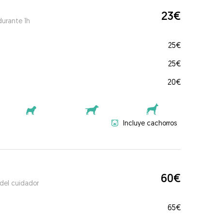
23€
durante 1h
25€
25€
20€
Incluye cachorros
60€
 del cuidador
65€