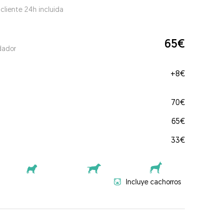
 cliente 24h incluida
65€
dador
+
8€
70€
65€
33€
Incluye cachorros