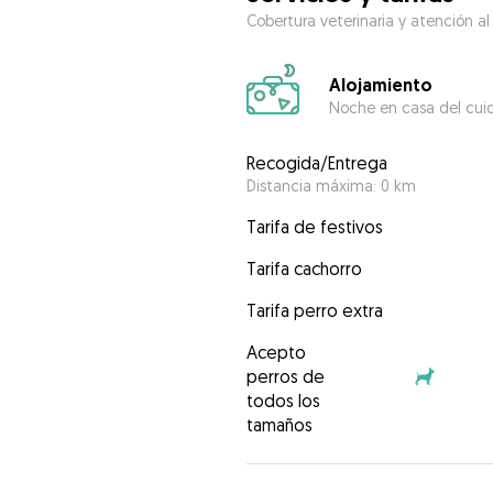
Cobertura veterinaria y atención al
Alojamiento
Noche en casa del cui
Recogida/Entrega
Distancia máxima: 0 km
Tarifa de festivos
Tarifa cachorro
Tarifa perro extra
Acepto
perros de
todos los
tamaños