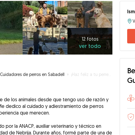
Ism
V
12
fotos
ver
12 fotos
ver todo
todo
Be
Cuidadores de perros en Sabadell
»
¡Haz feliz a tu perrete!
G
nte de los animales desde que tengo uso de razón y
Me dedico al cuidado y adiestramiento de perros
xperiencia que merecen.
do por la ANACP, auxiliar veterinario y técnico en
rsidad de Nebrija. Durante años, formé parte de una de