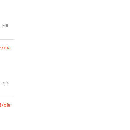
 Mil
€
/día
o que
a.
”
€
/día