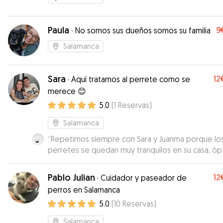
Paula
9
·
No somos sus dueños somos su familia
Salamanca
Sara
12
·
Aquí tratamos al perrete como se
merece 😊
5.0
(
1
Reservas
)
Salamanca
“
Repetimos siempre con Sara y Juanma porque lo
perretes se quedan muy tranquilos en su casa, óp
atención y comunicación.
”
Pablo Julian
12
·
Cuidador y paseador de
perros en Salamanca
5.0
(
10
Reservas
)
Salamanca