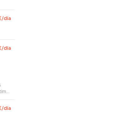
€
/día
€
/día
s
tima
€
/día