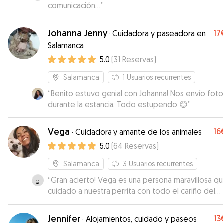
comunicación...
”
Johanna Jenny
17
·
Cuidadora y paseadora en
Salamanca
5.0
(
31
Reservas
)
Salamanca
1
Usuarios recurrentes
“
Benito estuvo genial con Johanna! Nos envío foto
durante la estancia. Todo estupendo 😊
”
Vega
16
·
Cuidadora y amante de los animales
5.0
(
64
Reservas
)
Salamanca
3
Usuarios recurrentes
“
Gran acierto! Vega es una persona maravillosa q
cuidado a nuestra perrita con todo el cariño del
mundo, como hemos ido viendo en las fotos y ví
Contesta super rápido, y se ha adaptado totalme
Jennifer
13
·
Alojamientos, cuidado y paseos