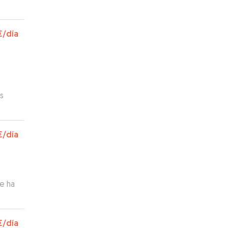
€
/día
s
€
/día
ue ha
deos.
nte a
€
/día