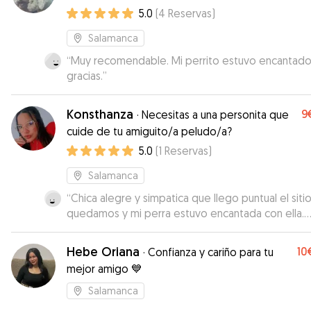
manos!
5.0
(
4
Reservas
)
Salamanca
“
Muy recomendable. Mi perrito estuvo encantado.
gracias.
”
Konsthanza
9
·
Necesitas a una personita que
cuide de tu amiguito/a peludo/a?
5.0
(
1
Reservas
)
Salamanca
“
Chica alegre y simpatica que llego puntual el siti
quedamos y mi perra estuvo encantada con ella.
Contesto muy rapido al mensaje. Sin duda repetiri
Hebe Oriana
10
·
Confianza y cariño para tu
mejor amigo 💙
Salamanca