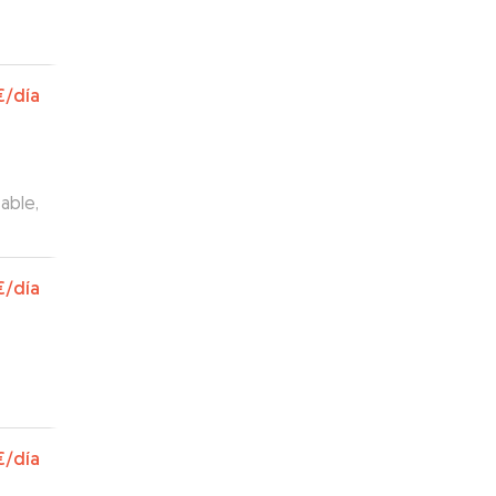
€
/día
able,
€
/día
€
/día