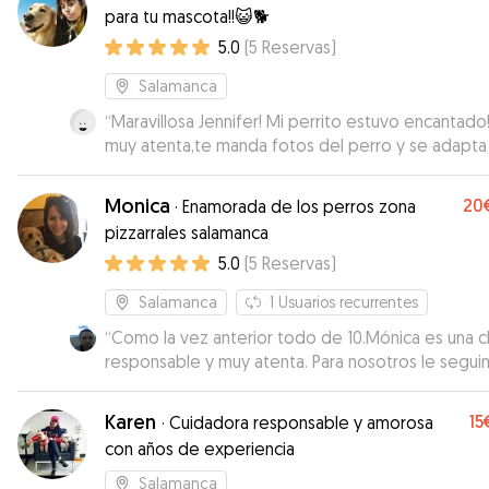
nuestro horario de entrega y recogida. Ya sabem
para tu mascota!!😺🐕
con quién contar si surge la necesidad. Solo decir
5.0
(
5
Reservas
)
muchas gracias!
”
Salamanca
“
Maravillosa Jennifer! Mi perrito estuvo encantado!
muy atenta,te manda fotos del perro y se adapta
todo! Repetiré sin duda
”
Monica
20
·
Enamorada de los perros zona
pizzarrales salamanca
5.0
(
5
Reservas
)
Salamanca
1
Usuarios recurrentes
“
Como la vez anterior todo de 10.Mónica es una c
responsable y muy atenta. Para nosotros le segu
dando un 10 en cuidados hacia Ron y un 10 a la hor
gestionar la reserva.
”
Karen
15
·
Cuidadora responsable y amorosa
con años de experiencia
Salamanca