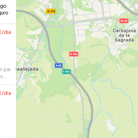
ago
guro
€
/día
n par
 y
ón
€
/día