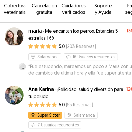
Cobertura
Cancelación
Cuidadores
Soporte
P
veterinaria
gratuita
verificados
y Ayuda
se
maria
13
·
Me encantan los perros. Estancias 5
estrellas ! 🙂
5.0
(
203
Reservas
)
Salamanca
16
Usuarios recurrentes
“
Fue estupendo, mareamos un poco a María con u
de cambios de ultima hora y ella fue super atenta
nos dió todo tipo de facilidades. Pepo estuvo
fenomenal no cabe duda de que si surge la ocasi
Ana Karina
12
·
¡Felicidad, salud y diversión para
volveremos a contactar con ella
”
tu peludo!
5.0
(
55
Reservas
)
Super Sitter
Salamanca
7
Usuarios recurrentes