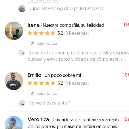
“
Super lækker og dejlig hund at passe.
”
Irene
15
·
Nuestra compañia, su felicidad
5.0
(
5
Reservas
)
Salamanca
“
Irene es totalmente recomendable. Muy respons
puntual y envía fotos y videos de cómo está la
mascota todos los días y a todas horas. Sin duda
repetiré con ella.
”
Emilio
10
·
Un poco sobre mi
5.0
(
2
Reservas
)
Salamanca
“
Servicio excelente.
”
Veronica
10
·
Cuidadora de confianza y amante
de los perros: ¡Tu mascota estará en buenas