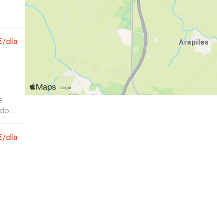
€
/día
e
ado
rlos.
uy
€
/día
tarla