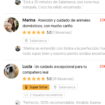
“
Está a 20 minutos de Salamanca, una zona muy
tranquila, Coco ha salido encantado..
”
Marina
22
·
Atención y cuidado de animales
domésticos, con mucho cariño
5.0
(
1
Reservas
)
Salamanca
“
Marina se entendió con Simba a la perfección. Fu
todo súper bien y nuestro perrito estaba encant
con ella, se nota que adora los perros y sabe lleva
Además nos ha dado muy buena comunicación. M
Lucía
20
·
Un cuidado excepcional para tu
contentos con ella y sin duda volveremos a contac
compañero leal
cuando lo necesitemos
”
5.0
(
16
Reservas
)
Super Sitter
Salamanca
2
Usuarios recurrentes
“
Perfecto, 100% recomendable. Amable, buena