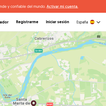
ande y confiable del mundo.
Activar mi cuenta.
Registrarme
Iniciar sesión
dador
España