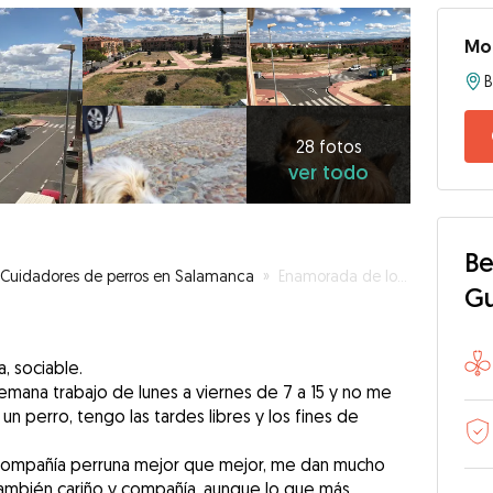
Mo
28
fotos
ver
28 fotos
ver todo
todo
Be
Cuidadores de perros en Salamanca
»
Enamorada de los perros zona pizzarrales salamanca
G
, sociable.
emana trabajo de lunes a viernes de 7 a 15 y no me
un perro, tengo las tardes libres y los fines de
 compañía perruna mejor que mejor, me dan mucho
también cariño y compañía, aunque lo que más