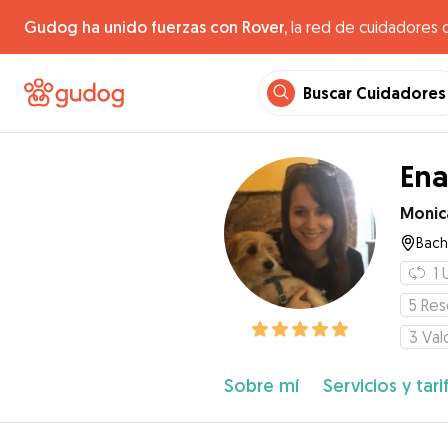
Gudog ha unido fuerzas con Rover,
la red de cuidadores 
Buscar Cuidadores
Ena
Monic
Bach
1
5
Res
3
Val
Sobre mí
Servicios y tari