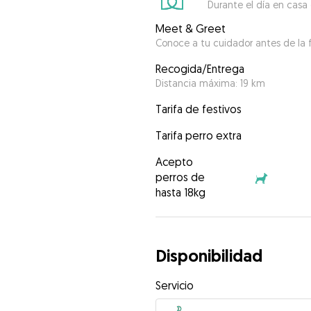
Durante el día en casa
Meet & Greet
Conoce a tu cuidador antes de la f
Recogida/Entrega
Distancia máxima: 19 km
Tarifa de festivos
Tarifa perro extra
Acepto
perros de
hasta 18kg
Disponibilidad
Servicio