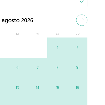
agosto 2026
ju
vi
sa
do
1
2
9
6
7
8
13
14
15
16