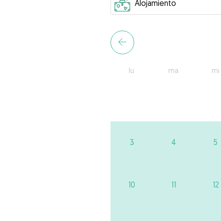
lu
ma
mi
3
4
5
10
11
12