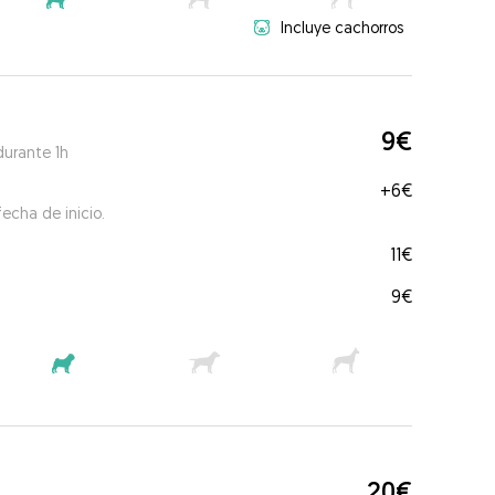
Incluye cachorros
9€
durante 1h
+
6€
echa de inicio.
11€
9€
20€