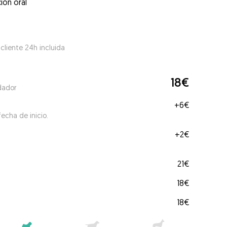
ión oral
 cliente 24h incluida
18€
dador
+
6€
echa de inicio.
+
2€
21€
18€
18€