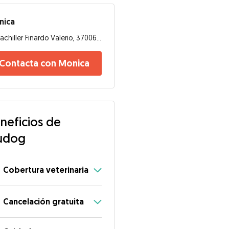
nica
Bachiller Finardo Valerio, 37006, Salamanca
Contacta con Monica
neficios de
udog
Cobertura veterinaria
Cancelación gratuita