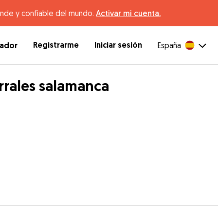
ande y confiable del mundo.
Activar mi cuenta.
Registrarme
Iniciar sesión
dador
España
rrales salamanca