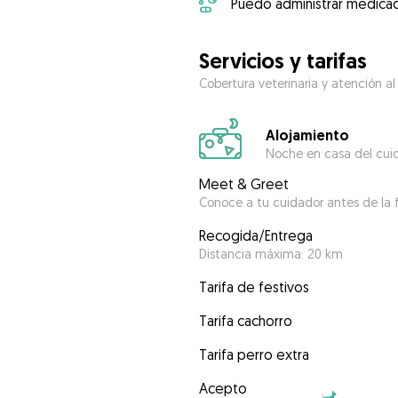
Puedo administrar medicac
Servicios y tarifas
Cobertura veterinaria y atención al
Alojamiento
Noche en casa del cui
Meet & Greet
Conoce a tu cuidador antes de la f
Recogida/Entrega
Distancia máxima: 20 km
Tarifa de festivos
Tarifa cachorro
Tarifa perro extra
Acepto