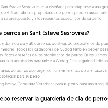
en Sant Esteve Sesrovires está diseñada para adaptarse a una g
o de €16 por día. Los propietarios de perros pueden buscar ent
a su presupuesto y a los requisitos específicos de su perro.
e perros en Sant Esteve Sesrovires?
ardería de día y 30 opiniones positivas de propietarios de perr
 mejores. Todos los cuidadores de Gudog también deben pasar 
es, fotos y reseñas de los propietarios de perros. En los últimos 
han sido aprobados para unirse a Gudog. Para seguridad adiciona
ios de perros que organicen una visita antes de una reserva, p
daptación para su perro.
incluye Cobertura Veterinaria para tu perro, para una tranquili
bo reservar la guardería de día de perros