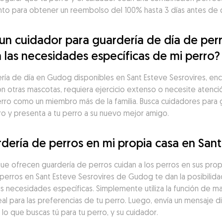
o para obtener un reembolso del 100% hasta 3 días antes de 
 cuidador para guardería de día de perro
a las necesidades específicas de mi perro?
a de día en Gudog disponibles en Sant Esteve Sesrovires, encont
con otras mascotas, requiera ejercicio extenso o necesite atenci
erro como un miembro más de la familia. Busca cuidadores para g
ro y presenta a tu perro a su nuevo mejor amigo.
dería de perros en mi propia casa en Sant
ue ofrecen guardería de perros cuidan a los perros en sus prop
erros en Sant Esteve Sesrovires de Gudog te dan la posibilidad
s necesidades específicas. Simplemente utiliza la función de ma
al para las preferencias de tu perro. Luego, envía un mensaje d
o que buscas tú para tu perro, y su cuidador.