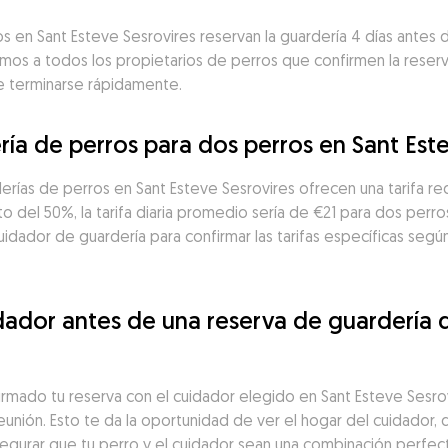
 en Sant Esteve Sesrovires reservan la guardería 4 días antes de 
mos a todos los propietarios de perros que confirmen la reserva
de terminarse rápidamente.
ría de perros para dos perros en Sant Est
erías de perros en Sant Esteve Sesrovires ofrecen una tarifa re
 del 50%, la tarifa diaria promedio sería de €21 para dos perros
idador de guardería para confirmar las tarifas específicas según
ador antes de una reserva de guardería d
irmado tu reserva con el cuidador elegido en Sant Esteve Sesr
unión. Esto te da la oportunidad de ver el hogar del cuidador, d
segurar que tu perro y el cuidador sean una combinación perfect