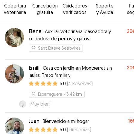
Cobertura
Cancelación
Cuidadores
Soporte
P
veterinaria
gratuita
verificados
y Ayuda
se
Elena
20
·
Auxiliar veterinaria, paseadora y
cuidadora de perros y gatos
Sant Esteve Sesrovires
Emili
20
·
Casa con jardín en Montserrat sin
jaulas. Trato familiar.
5.0
(
4
Reservas
)
Esparreguera
- 3.42 km
“
Muy bien
”
Juan
16
·
Bienvenido a mi hogar
5.0
(
1
Reservas
)