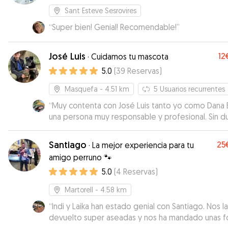
Sant Esteve Sesrovires
“
Super bien! Genial! Recomendable!
”
José Luis
12
·
Cuidamos tu mascota
5.0
(
39
Reservas
)
Masquefa
- 4.51 km
5
Usuarios recurrentes
“
Muy contenta con José Luis tanto yo como Dana 
una persona muy responsable y profesional. Sin d
repetiremos. Me ha transmitido mucha confianza.
Informada todo el día de cómo está Dana con mu
Santiago
25
·
La mejor experiencia para tu
fotos y vídeos. Terraza/jardín estupenda y muy
amigo perruno 🐾
segura.
”
5.0
(
4
Reservas
)
Martorell
- 4.58 km
“
Indi y Laika han estado genial con Santiago. Nos la
devuelto super aseadas y nos ha mandado unas f