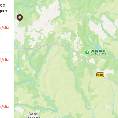
ago
guro
€
/día
€
/día
€
/día