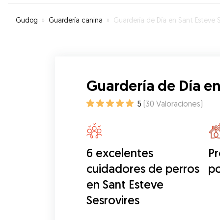
muy chulas.
”
Gudog
»
Guardería canina
»
Guardería de Día en Sant Esteve Sesrovir
Guardería de Día en
5
(
30
Valoraciones
)
6 excelentes
Pr
cuidadores de perros
po
en Sant Esteve
Sesrovires