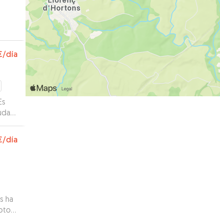
€
/día
Es
uda
chas
€
/día
s ha
otos