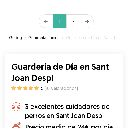
1
2
Gudog
»
Guardería canina
»
Guardería de Día en Sant Joan Despí
Guardería de Día en Sant
Joan Despí
5
(
16
Valoraciones
)
3 excelentes cuidadores de
perros en Sant Joan Despí
Precio medio de 24€ por día