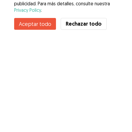
publicidad. Para más detalles, consulte nuestra
Privacy Policy
.
Rechazar todo
Aceptar todo
Servicios
Cómo funciona
Sobre Gudog
Opiniones
Cobertura Veterinaria
Consejos para dueños de perros
Consejos para cuidadores