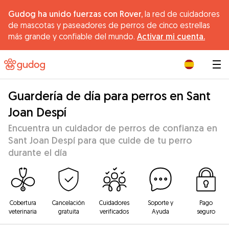
Gudog ha unido fuerzas con Rover,
la red de cuidadores
de mascotas y paseadores de perros de cinco estrellas
más grande y confiable del mundo.
Activar mi cuenta.
|
Guardería de día para perros en Sant
Joan Despí
Encuentra un cuidador de perros de confianza en
Sant Joan Despí para que cuide de tu perro
durante el día
Cobertura
Cancelación
Cuidadores
Soporte y
Pago
veterinaria
gratuita
verificados
Ayuda
seguro