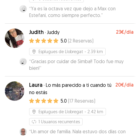
“
Ya es la octava vez que dejo a Max con
Estefani, como siempre perfecto.
”
Judith
23€
/día
·
Juddy
5.0
(
2
Reservas
)
Esplugues de Llobregat
- 2.39 km
“
Gracias por cuidar de Simba!! Todo fue muy
bien!
”
Laura
20€
/día
·
Lo más parecido a ti cuando tú
no estás
5.0
(
17
Reservas
)
Esplugues de Llobregat
- 2.42 km
1
Usuarios recurrentes
“
Un amor de familia. Nala estuvo dos días con