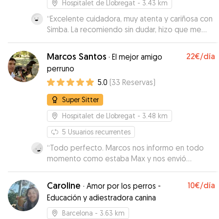
Hospitalet de Llobregat
- 3.43 km
“
Excelente cuidadora, muy atenta y cariñosa con
Simba. La recomiendo sin dudar, hizo que me
sintiera tranquilo mientras estaba fuera.
”
Marcos Santos
22€
/día
·
El mejor amigo
perruno
5.0
(
33
Reservas
)
Super Sitter
Hospitalet de Llobregat
- 3.48 km
5
Usuarios recurrentes
“
Todo perfecto. Marcos nos informo en todo
momento como estaba Max y nos envió
diariamente fotos y videos de nuestro peludo
”
Caroline
10€
/día
·
Amor por los perros -
Educación y adiestradora canina
Barcelona
- 3.63 km