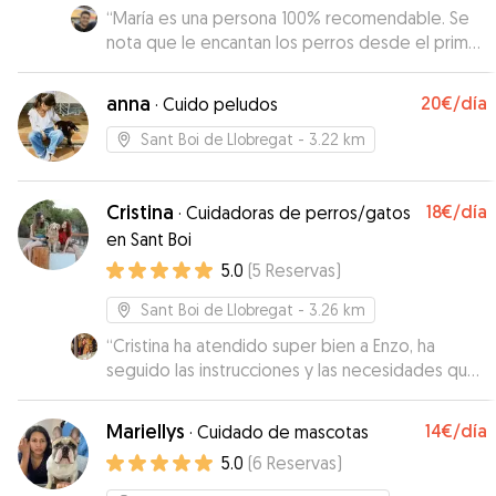
dándoles tanto cariño. Las perritas han estado
“
María es una persona 100% recomendable. Se
genial. Repetiremos seguro. Muchas gracias
nota que le encantan los perros desde el primer
Claudia!
”
momento. Hicimos una toma de contacto un
mes antes de dejarla y fue tan bien que cuando
anna
20€
/día
·
Cuido peludos
Kira la volvió a ver se puso súper contenta. María
se ha volcado con la perrita. La ha cuidado
Sant Boi de Llobregat
- 3.22 km
genial, me ha preguntado cada duda que ha
tenido, me ha ido informando día a día sobre
Cristina
18€
/día
cómo estaba Kira (siempre genial), ha jugado
·
Cuidadoras de perros/gatos
con ella... Ha sido un placer enorme confiar el
en Sant Boi
cuidado de Kira en ella y repetiría sin dudarlo.
”
5.0
(
5
Reservas
)
Sant Boi de Llobregat
- 3.26 km
“
Cristina ha atendido super bien a Enzo, ha
seguido las instrucciones y las necesidades que
tiene, y ha sido muy cariñosa con el. Muy
recomendable!
”
Mariellys
14€
/día
·
Cuidado de mascotas
5.0
(
6
Reservas
)