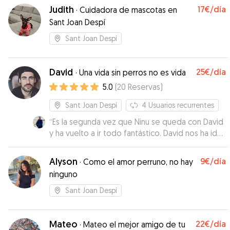
Judith
17€
/día
·
Cuidadora de mascotas en
Sant Joan Despí
Sant Joan Despí
David
25€
/día
·
Una vida sin perros no es vida
5.0
(
20
Reservas
)
Sant Joan Despí
4
Usuarios recurrentes
“
Es la segunda vez que Ninu se queda con David
y ha vuelto a ir todo fantástico. David nos ha ido
informando regularmente de cómo se
encontraba Ninu y se nota que ha estado
Alyson
9€
/día
·
Como el amor perruno, no hay
fenomenal. Sin lugar a dudas repetiremos con
ninguno
David 😊
”
Sant Joan Despí
Mateo
22€
/día
·
Mateo el mejor amigo de tu