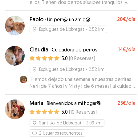
ellos. Tienen dos perros súuuper tranquilos, y
una gata súper dócil y tranquila con Nala
”
Pablo
20€
/día
·
Un perr@ un amig@
Esplugues de Llobregat
- 2.52 km
Claudia
14€
/día
·
Cuidadora de perros
5.0
(
8
Reservas
)
Esplugues de Llobregat
- 2.52 km
“
Hemos dejado una semana a nuestras perritas
Neri (de 7 años) y Misty ( de 6 meses) al cuidado
de Claudia. No podríamos haber elegido mejor.
Estoy muy contenta de cómo las ha cuidado.
Maria
25€
/día
·
Bienvenidos a mi hogar🐕
Cada día nos escribía . Mandando vídeos, fotos.
5.0
(
10
Reservas
)
Explicando que habían hecho. Tanto a Claudia
como a su pareja Alvaro les encantan los
Sant Boi de Llobregat
- 3.09 km
animales y eso se nota. Hemos estado muy
tranquilos al saber que estaban tan bien y
2
Usuarios recurrentes