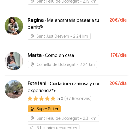
Sant Feliu de Llobregat
- 2.19 km
Regina
20€
/día
·
Me encantaría pasear a tu
perrit@
Sant Just Desvern
- 2.24 km
Marta
17€
/día
·
Como en casa
Cornellà de Llobregat
- 2.24 km
Estefani
20€
/día
·
Cuidadora cariñosa y con
experiencia🐾
5.0
(
37
Reservas
)
Super Sitter
Sant Feliu de Llobregat
- 2.31 km
8
Usuarios recurrentes