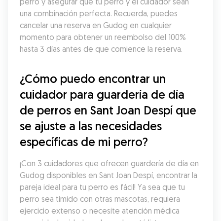
perro y asegurar que tu perro y el cuidador sean 
una combinación perfecta. Recuerda, puedes 
cancelar una reserva en Gudog en cualquier 
momento para obtener un reembolso del 100% 
hasta 3 días antes de que comience la reserva.
¿Cómo puedo encontrar un 
cuidador para guardería de día 
de perros en Sant Joan Despí que 
se ajuste a las necesidades 
específicas de mi perro?
¡Con 3 cuidadores que ofrecen guardería de día en 
Gudog disponibles en Sant Joan Despí, encontrar la 
pareja ideal para tu perro es fácil! Ya sea que tu 
perro sea tímido con otras mascotas, requiera 
ejercicio extenso o necesite atención médica 