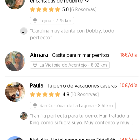
encantadas de recibirte 🐾
5.0
(
6
Reservas
)
Tejina
- 7.75 km
“
Carolina muy atenta con Dobby, todo
perfecto
”
Aimara
18€
/día
·
Casita para mimar perritos
La Victoria de Acentejo
- 8.02 km
Paula
10€
/día
·
Tu perro de vacaciones caseras
4.8
(
10
Reservas
)
San Cristóbal de La Laguna
- 8.61 km
“
Familia perfecta para tu perro. Han tratado a
King como si fuera suyo. Muy contento y muy
tranquilo lo he dejado con ellos. Repetiré
seguro.
”
Natalia
14€
/día