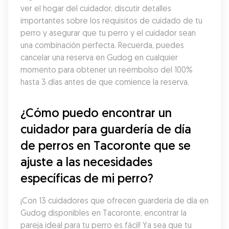
ver el hogar del cuidador, discutir detalles 
importantes sobre los requisitos de cuidado de tu 
perro y asegurar que tu perro y el cuidador sean 
una combinación perfecta. Recuerda, puedes 
cancelar una reserva en Gudog en cualquier 
momento para obtener un reembolso del 100% 
hasta 3 días antes de que comience la reserva.
¿Cómo puedo encontrar un 
cuidador para guardería de día 
de perros en Tacoronte que se 
ajuste a las necesidades 
específicas de mi perro?
¡Con 13 cuidadores que ofrecen guardería de día en 
Gudog disponibles en Tacoronte, encontrar la 
pareja ideal para tu perro es fácil! Ya sea que tu 