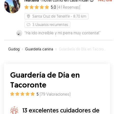
·
Hotel como en casa Frida!! 😍
5.0
(
41
Reservas
)
Santa Cruz de Tenerife
- 8.70 km
3
Usuarios recurrentes
“
Ha ido increíble y mi perra muy contenta!
”
Gudog
»
Guardería canina
»
Guardería de Día en Tacoronte
Guardería de Día en
Tacoronte
5
(
79
Valoraciones
)
13 excelentes cuidadores de