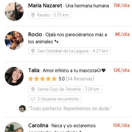
María Nazaret
15€
/día
·
Una hermana humana
Ravelo
- 2.73 km
Rocio
8€
/día
·
Ojalá nos pareciéramos más a
los animales 🐾
San Cristóbal de La Laguna
- 4.27 km
Talía
12€
/día
·
Amor infinito a tu mascota🐶💖
5.0
(
34
Reservas
)
Santa Cruz de Tenerife
- 7.29 km
3
Usuarios recurrentes
“
Todo perfecto. Repetiremos sin duda.
”
Carolina
10€
/día
·
Neca y yo estaremos