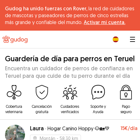
Gudog ha unido fuerzas con Rover,
la red de cuidadores
de mascotas y paseadores de perros de cinco estrellas
más grande y confiable del mundo.
Activar mi cuenta.
|
Guardería de día para perros en Teruel
Encuentra un cuidador de perros de confianza en
Teruel para que cuide de tu perro durante el día
Cobertura
Cancelación
Cuidadores
Soporte y
Pago
veterinaria
gratuita
verificados
Ayuda
seguro
Laura
15€
/día
·
Hogar Canino Hoppy 🐶🏡💚
Montán
- 58.30 km