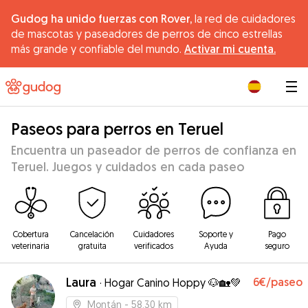
Gudog ha unido fuerzas con Rover,
la red de cuidadores
de mascotas y paseadores de perros de cinco estrellas
más grande y confiable del mundo.
Activar mi cuenta.
|
Paseos para perros en Teruel
Encuentra un paseador de perros de confianza en
Teruel. Juegos y cuidados en cada paseo
Cobertura
Cancelación
Cuidadores
Soporte y
Pago
veterinaria
gratuita
verificados
Ayuda
seguro
Laura
6€
/paseo
·
Hogar Canino Hoppy 🐶🏡💚
Montán
- 58.30 km