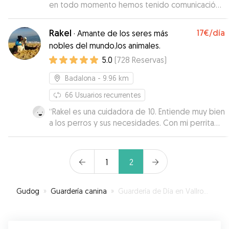
en todo momento hemos tenido comunicación
con ella. Sin duda, contaremos con ella para
próximas veces.
”
Rakel
17€
/día
·
Amante de los seres más
nobles del mundo,los animales.
5.0
(
728
Reservas
)
Badalona
- 9.96 km
66
Usuarios recurrentes
“
Rakel es una cuidadora de 10. Entiende muy bien
a los perros y sus necesidades. Con mi perrita
Blanca que tiene ciertos miedos, hizo que
enseguida cogiera confianza y se sintiera segura
con ella tratándola con mucho cariño y empatía.
1
2
Ha pasado una semana de alojamiento y tengo
claro que ha estado como en casa. Además
envía fotos y vídeos y está disponible para
Gudog
»
Guardería canina
»
Guardería de Día en Vallromanes
cualquier información para estar tranquila. No
podía haber sido mejor.
”