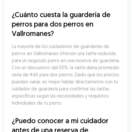
¿Cuánto cuesta la guardería de 
perros para dos perros en 
Vallromanes?
La mayoría de los cuidadores de guarderías de 
perros en Vallromanes ofrecen una tarifa reducida 
para un segundo perro en una reserva de guardería. 
Con un descuento del 50%, la tarifa diaria promedio 
sería de €46 para dos perros. Dado que los precios 
pueden variar, es mejor hablar directamente con tu 
cuidador de guardería para confirmar las tarifas 
específicas según las necesidades y requisitos 
individuales de tu perro.
¿Puedo conocer a mi cuidador 
antes de una reserva de 