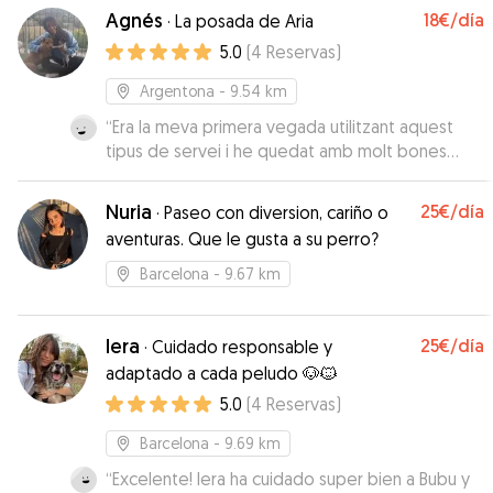
Agnés
18€
/día
·
La posada de Aria
5.0
(
4
Reservas
)
Argentona
- 9.54 km
“
Era la meva primera vegada utilitzant aquest
tipus de servei i he quedat amb molt bones
sensacions l’obi a tornar encantar i segur que
acabarem repetint, ja que, l’Agnes m’ha semblat
Nuria
25€
/día
·
Paseo con diversion, cariño o
una persona super amable i m’anava enviant
aventuras. Que le gusta a su perro?
videos i fotos per que veies com s’ho estava
pasant de be l’obi aixi que he quedat encantat
”
Barcelona
- 9.67 km
Iera
25€
/día
·
Cuidado responsable y
adaptado a cada peludo 🐶🐱
5.0
(
4
Reservas
)
Barcelona
- 9.69 km
“
Excelente! Iera ha cuidado super bien a Bubu y