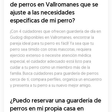
de perros en Vallromanes que se 
ajuste a las necesidades 
específicas de mi perro?
¡Con 4 cuidadores que ofrecen guardería de día en 
Gudog disponibles en Vallromanes, encontrar la 
pareja ideal para tu perro es fácil! Ya sea que tu 
perro sea tímido con otras mascotas, requiera 
ejercicio extenso o necesite atención médica 
especial, el cuidador adecuado está listo para 
cuidar a tu perro como un miembro más de la 
familia. Busca cuidadores para guardería de perros 
cerca de ti, compara perfiles, organiza un encuentro 
y presenta a tu perro a su nuevo mejor amigo.
¿Puedo reservar una guardería de 
perros en mi propia casa en 