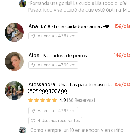
“
Fernanda una genia!! La cuido a Lila todo el día!
Paseo, jugo y se ocupó de que esté óptima. Me
mandaba fotos y updates de cómo estaba mi
bebé! Gracias Fer
”
Ana lucia
15€
/día
·
Lucia cuidadora canina🐶🧡
Valencia
- 47.87 km
Alba
14€
/día
·
Paseadora de perros
Valencia
- 47.90 km
Alessandra
15€
/día
·
Unas tías para tu mascota
🇮🇹🇻🇪🇺🇸🇬🇧
4.9
(
38
Reservas
)
Valencia
- 47.92 km
4
Usuarios recurrentes
“
Como siempre, un 10 en atención y en cariño.