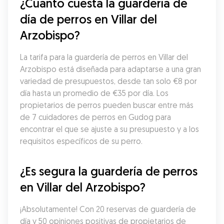
¿Cuánto cuesta la guardería de 
día de perros en Villar del 
Arzobispo?
La tarifa para la guardería de perros en Villar del 
Arzobispo está diseñada para adaptarse a una gran 
variedad de presupuestos, desde tan solo €8 por 
día hasta un promedio de €35 por día. Los 
propietarios de perros pueden buscar entre más 
de 7 cuidadores de perros en Gudog para 
encontrar el que se ajuste a su presupuesto y a los 
requisitos específicos de su perro.
¿Es segura la guardería de perros 
en Villar del Arzobispo?
¡Absolutamente! Con 20 reservas de guardería de 
día y 50 opiniones positivas de propietarios de 