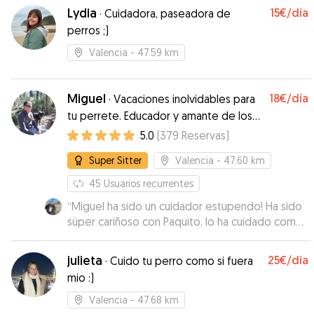
Lydia
15€
/día
·
Cuidadora, paseadora de
perros ;)
Valencia
- 47.59 km
Miguel
18€
/día
·
Vacaciones inolvidables para
tu perrete. Educador y amante de los
animales.
5.0
(
379
Reservas
)
Super Sitter
Valencia
- 47.60 km
45
Usuarios recurrentes
“
Miguel ha sido un cuidador estupendo! Ha sido
súper cariñoso con Paquito, lo ha cuidado como
si fuese su perrito y le ha estado dando mimos y
cuidados durante su estancia, así que Paco ha
julieta
25€
/día
·
Cuido tu perro como si fuera
podido disfrutar también de unas vacaciones
mio :)
con paseos por la playa, tiempo libre en la
naturaleza. Además me ha mandado un montón
Valencia
- 47.68 km