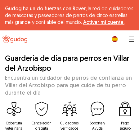
Gudog ha unido fuerzas con Rover,
la red de cuidadores
de mascotas y paseadores de perros de cinco estrellas
más grande y confiable del mundo.
Activar mi cuenta.
|
Guardería de día para perros en Villar
del Arzobispo
Encuentra un cuidador de perros de confianza en
Villar del Arzobispo para que cuide de tu perro
durante el día
Cobertura
Cancelación
Cuidadores
Soporte y
Pago
veterinaria
gratuita
verificados
Ayuda
seguro