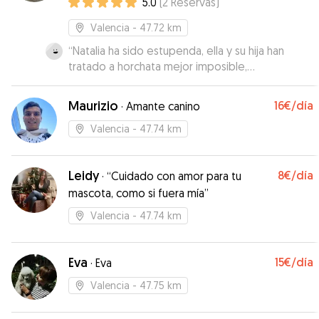
5.0
(
2
Reservas
)
Valencia
- 47.72 km
“
Natalia ha sido estupenda, ella y su hija han
tratado a horchata mejor imposible,
recomendo
”
Maurizio
16€
/día
·
Amante canino
Valencia
- 47.74 km
Leidy
8€
/día
·
“Cuidado con amor para tu
mascota, como si fuera mía”
Valencia
- 47.74 km
Eva
15€
/día
·
Eva
Valencia
- 47.75 km