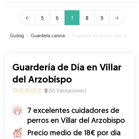
acoplado a su rutina y m ha dado mucha
tranquilidad. Ha habido comunicación en todo
momento y han sido flexibles cuando he tenido
5
6
7
8
9
que cambiar la hora de dejarlo. Sin duda
repetiré, la recomiendo.
”
Gudog
»
Guardería canina
»
Guardería de Día en Villar del Arzobispo
Guardería de Día en Villar
del Arzobispo
0
(
50
Valoraciones
)
7 excelentes cuidadores de
perros en Villar del Arzobispo
Precio medio de 18€ por día