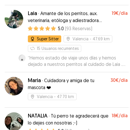
de vídeos y fotos para ver como estaba el
perrito! :)
”
Laia
19€
/día
·
Amante de los perritos, aux.
veterinaria, etóloga y adiestradora
canina 🐾🐕
5.0
(
93
Reservas
)
Super Sitter
Valencia
- 47.69 km
15
Usuarios recurrentes
“
Hemos estado de viaje unos días y hemos
dejado a nuestros perritos al cuidado de Laia .
Ha sido un verdadero placer conocer a Laia ,
hemos estado súper tranquilos sabiendo que
Maria
30€
/día
·
Cuidadora y amiga de tu
estaban muy bien cuidados. En todo momento
mascota ❤️
nos ha informado y mandado muchas fotos.
Además nos ha dado muy buenos consejos
Valencia
- 47.70 km
sobre comportamiento con ellos y he de decir
que nuestra perrita Lazy desde que ha vuelto ya
casi no ladra!! Estamos encantados con Laia y su
NATALIA
18€
/día
·
Tú perro te agradecerá que
pareja!! El próximo viaje contactaremos con ellos
lo dejes con nosotras ;-)
sin duda para que cuiden de nuestros tesoros!
”