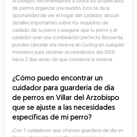
Arzobispo, recomendamos a todos los propietarios 
de perros organizar una reunión. Esto te da la 
oportunidad de ver el hogar del cuidador, discutir 
detalles importantes sobre los requisitos de 
cuidado de tu perro y asegurar que tu perro y el 
cuidador sean una combinación perfecta. Recuerda, 
puedes cancelar una reserva en Gudog en cualquier 
momento para obtener un reembolso del 100% 
hasta 3 días antes de que comience la reserva.
¿Cómo puedo encontrar un 
cuidador para guardería de día 
de perros en Villar del Arzobispo 
que se ajuste a las necesidades 
específicas de mi perro?
¡Con 7 cuidadores que ofrecen guardería de día en 