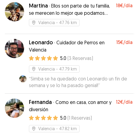
Martina
18€
/día
·
Ellos son parte de tu familia,
se merecen lo mejor que podamos
darles !
Valencia
- 47.76 km
Leonardo
15€
/día
·
Cuidador de Perros en
Valencia
5.0
(
3
Reservas
)
Valencia
- 47.79 km
“
Simba se ha quedado con Leonardo un fin de
semana y se lo ha pasado genial!
”
Fernanda
12€
/día
·
Como en casa, con amor y
diversión
5.0
(
1
Reservas
)
Valencia
- 47.82 km