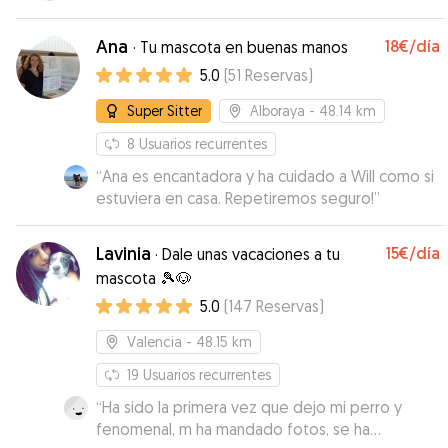
Ana
18€
/día
·
Tu mascota en buenas manos
5.0
(
51
Reservas
)
Super Sitter
Alboraya
- 48.14 km
8
Usuarios recurrentes
“
Ana es encantadora y ha cuidado a Will como si
estuviera en casa. Repetiremos seguro!
”
Lavinia
15€
/día
·
Dale unas vacaciones a tu
mascota 🎾🐶
5.0
(
147
Reservas
)
Valencia
- 48.15 km
19
Usuarios recurrentes
“
Ha sido la primera vez que dejo mi perro y
fenomenal, m ha mandado fotos, se ha