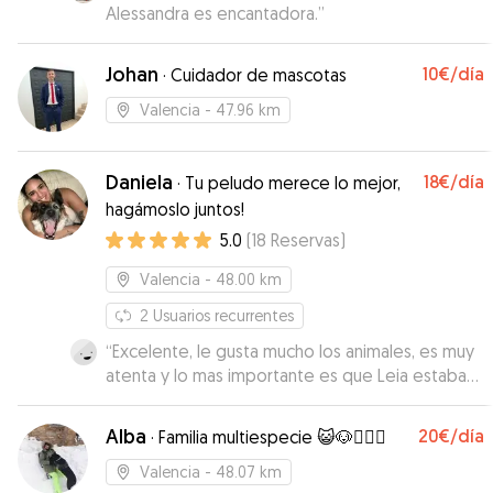
Alessandra es encantadora.
”
Johan
10€
/día
·
Cuidador de mascotas
Valencia
- 47.96 km
Daniela
18€
/día
·
Tu peludo merece lo mejor,
hagámoslo juntos!
5.0
(
18
Reservas
)
Valencia
- 48.00 km
2
Usuarios recurrentes
“
Excelente, le gusta mucho los animales, es muy
atenta y lo mas importante es que Leia estaba
muy contenta. Para la próxima voy a repetir sin
dudarlo.
”
Alba
20€
/día
·
Familia multiespecie 😺🐶👩‍❤️‍👨
Valencia
- 48.07 km