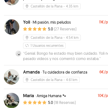
Castellón de la Plana
- 4.35 km
Yoli
11€
/
·
Mi pasión, mis peludos
5.0
(
27
Reservas
)
Castellón de la Plana
- 4.54 km
1
Usuarios recurrentes
“
Genial. Bongo ha estado muy bien cuidado. Yoli n
pasado videos y nos comentó como estaba.
”
Amanda
6€
/
·
Tu cuidadora de confianza
Castellón de la Plana
- 4.61 km
Maria
10€
/
·
Amiga Humana 🐾
5.0
(
18
Reservas
)