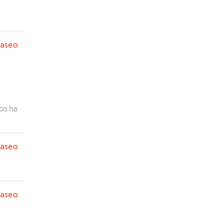
paseo
os ha
paseo
paseo