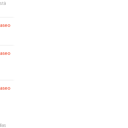
stà
paseo
paseo
paseo
ías