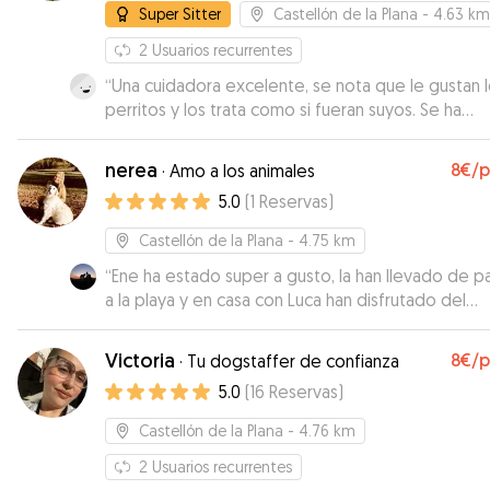
Super Sitter
Castellón de la Plana
- 4.63 km
2
Usuarios recurrentes
“
Una cuidadora excelente, se nota que le gustan 
perritos y los trata como si fueran suyos. Se ha
convertido en nuestra cuidadora oficial.😊
”
nerea
8€
/
·
Amo a los animales
5.0
(
1
Reservas
)
Castellón de la Plana
- 4.75 km
“
Ene ha estado super a gusto, la han llevado de 
a la playa y en casa con Luca han disfrutado del
césped fresquito que tiene Nerea. Seguro que
repetimos cuando lo necesitemos.
”
Victoria
8€
/
·
Tu dogstaffer de confianza
5.0
(
16
Reservas
)
Castellón de la Plana
- 4.76 km
2
Usuarios recurrentes