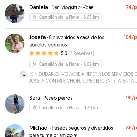
Daniela
7€
/
·
Dani dogsitter 🐶❤️
Castellón de la Plana
- 3.65 km
Josefa
10€
/
·
Bienvenidos a casa de los
abuelos perrunos
5.0
(
2
Reservas
)
Castellón de la Plana
- 3.69 km
“
SIN DUDARLO, VOLVERE A REPETIR LOS SERVICIOS 
JOSEFA CON MI BICHON. SUPER EFICIENTE, ATENTA ,
CARIÑOSA, COMO EN UN HOTEL DE 5 ESTRELLAS. POR
MI EXPERIENCIA DE 7 DIAS , LA RECOMIENDO EN UN
Sara
9€
/
·
Paseo perros
%. ADEMAS TE INFORMA TODOS LOS DIAS , SIN PED
DE LA EVOLUCION DEL ANIMALITO. PODEIS DEJARL
Castellón de la Plana
- 4.30 km
TRANQUILOS.
”
Michael
8€
/
·
Paseos seguros y divertidos
para tu mejor amigo ♥️