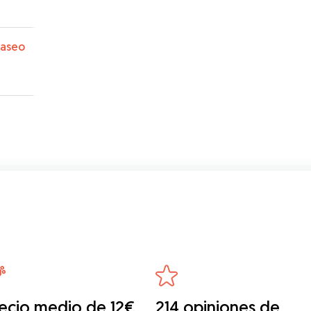
paseo
ecio medio de 12€
214 opiniones de