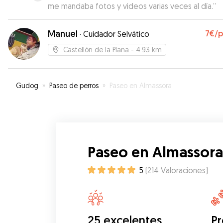
me mandaba fotos y videos varias veces al día.
”
Manuel
7€
/
·
Cuidador Selvático
Castellón de la Plana
- 4.93 km
Gudog
»
Paseo de perros
»
Paseo en Almassora
Paseo en Almassora
5
(
214
Valoraciones
)
25 excelentes
Pr