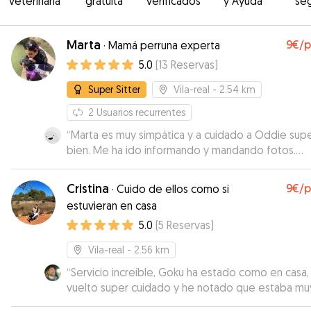
veterinaria
gratuita
verificados
y Ayuda
se
Marta
9€
/
·
Mamá perruna experta
5.0
(
13
Reservas
)
Super Sitter
Vila-real
- 2.54 km
2
Usuarios recurrentes
“
Marta es muy simpática y a cuidado a Oddie sup
bien. Me ha ido informando y mandando fotos.
Cuando lo vuelva a necesitar contaré con ella.
”
Cristina
9€
/
·
Cuido de ellos como si
estuvieran en casa
5.0
(
5
Reservas
)
Vila-real
- 2.56 km
“
Servicio increíble, Goku ha estado como en casa,
vuelto super cuidado y he notado que estaba mu
feliz. Cristina ha sido super atenta, cariñosa con G