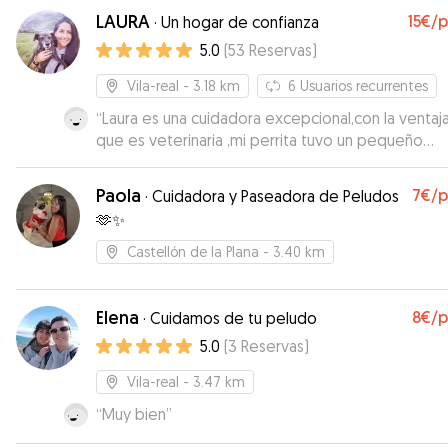
siempre en contacto comentándonos cómo esta
LAURA
15€
/
·
Un hogar de confianza
nuestro perrete. Gracias Cristina, pronto repetire
5.0
(
53
Reservas
)
Vila-real
- 3.18 km
6
Usuarios recurrentes
“
Laura es una cuidadora excepcional,con la ventaj
que es veterinaria ,mi perrita tuvo un pequeño
problema y suerte de dejarla con ella,lo soluciono
enseguida, super contenta como persona y exce
Paola
7€
/
·
Cuidadora y Paseadora de Peludos
trato con los animales,sin duda volveremos a repe
🫶✨
Castellón de la Plana
- 3.40 km
Elena
8€
/
·
Cuidamos de tu peludo
5.0
(
3
Reservas
)
Vila-real
- 3.47 km
“
Muy bien
”