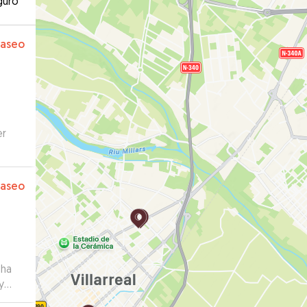
guro
paseo
er
paseo
 ha
y
oku y