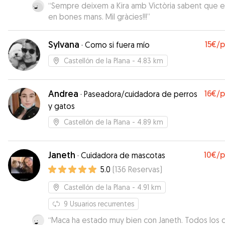
“
Sempre deixem a Kira amb Victòria sabent que e
en bones mans. Mil gràcies!!!
”
Sylvana
15€
/
·
Como si fuera mío
Castellón de la Plana
- 4.83 km
Andrea
16€
/
·
Paseadora/cuidadora de perros
y gatos
Castellón de la Plana
- 4.89 km
Janeth
10€
/
·
Cuidadora de mascotas
5.0
(
136
Reservas
)
Castellón de la Plana
- 4.91 km
9
Usuarios recurrentes
“
Maca ha estado muy bien con Janeth. Todos los d