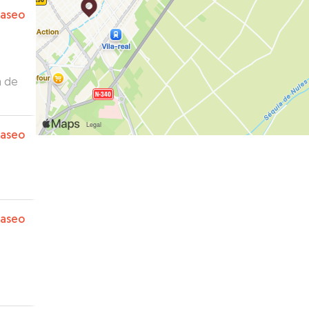
ba
paseo
mos!
”
a de
lente
paseo
tir
”
paseo