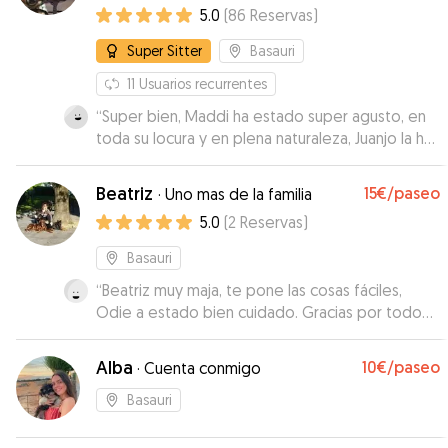
5.0
(
86
Reservas
)
Super Sitter
Basauri
11
Usuarios recurrentes
“
Super bien, Maddi ha estado super agusto, en
toda su locura y en plena naturaleza, Juanjo la ha
cuidado muy bien. Muchísimas gracias!!!
”
Beatriz
15€
/paseo
·
Uno mas de la familia
5.0
(
2
Reservas
)
Basauri
“
Beatriz muy maja, te pone las cosas fáciles,
Odie a estado bien cuidado. Gracias por todo
☺️
”
Alba
10€
/paseo
·
Cuenta conmigo
Basauri