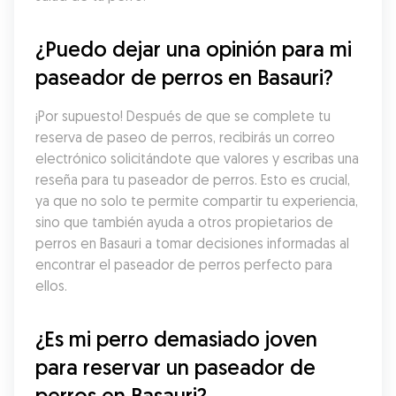
¿Puedo dejar una opinión para mi 
paseador de perros en Basauri?
¡Por supuesto! Después de que se complete tu 
reserva de paseo de perros, recibirás un correo 
electrónico solicitándote que valores y escribas una 
reseña para tu paseador de perros. Esto es crucial, 
ya que no solo te permite compartir tu experiencia, 
sino que también ayuda a otros propietarios de 
perros en Basauri a tomar decisiones informadas al 
encontrar el paseador de perros perfecto para 
ellos.
¿Es mi perro demasiado joven 
para reservar un paseador de 
perros en Basauri?