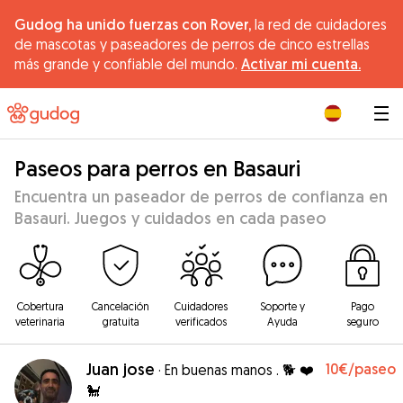
Gudog ha unido fuerzas con Rover,
la red de cuidadores
de mascotas y paseadores de perros de cinco estrellas
más grande y confiable del mundo.
Activar mi cuenta.
|
Paseos para perros en Basauri
Encuentra un paseador de perros de confianza en
Basauri. Juegos y cuidados en cada paseo
Cobertura
Cancelación
Cuidadores
Soporte y
Pago
veterinaria
gratuita
verificados
Ayuda
seguro
Juan jose
10€
/paseo
·
En buenas manos . 🐕 ❤️
🐩