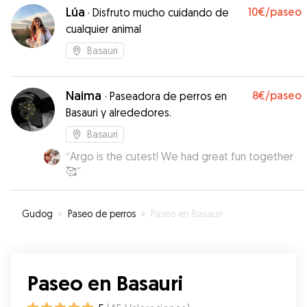
Lúa
10€
/paseo
·
Disfruto mucho cuidando de
cualquier animal
Basauri
Naima
8€
/paseo
·
Paseadora de perros en
Basauri y alrededores.
Basauri
“
Argo is the cutest! We had great fun together
🥰
”
Gudog
»
Paseo de perros
»
Paseo en Basauri
Paseo en Basauri