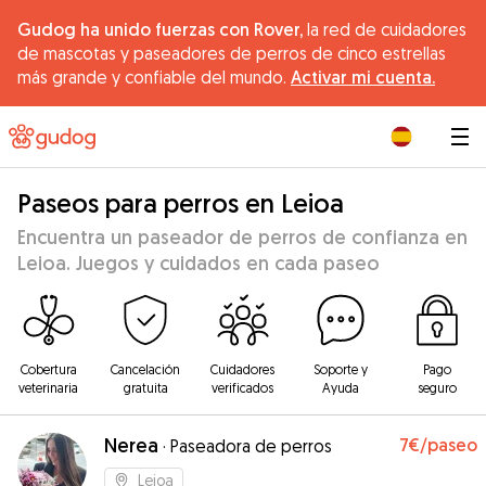
Gudog ha unido fuerzas con Rover,
la red de cuidadores
de mascotas y paseadores de perros de cinco estrellas
más grande y confiable del mundo.
Activar mi cuenta.
|
Paseos para perros en Leioa
Encuentra un paseador de perros de confianza en
Leioa. Juegos y cuidados en cada paseo
Cobertura
Cancelación
Cuidadores
Soporte y
Pago
veterinaria
gratuita
verificados
Ayuda
seguro
Nerea
7€
/paseo
·
Paseadora de perros
Leioa