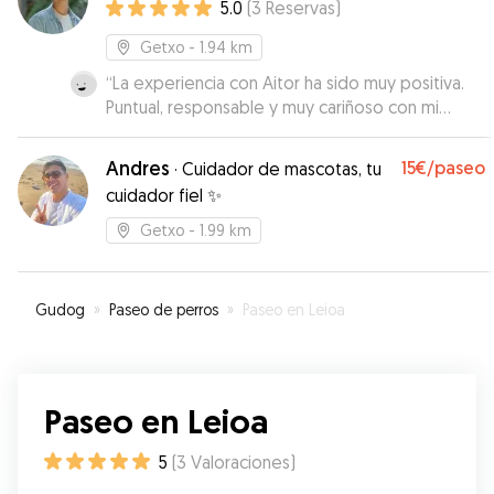
5.0
(
3
Reservas
)
Getxo
- 1.94 km
“
La experiencia con Aitor ha sido muy positiva.
Puntual, responsable y muy cariñoso con mi
perro. Se nota que le encantan los animales y
que tiene experiencia.
”
Andres
15€
/paseo
·
Cuidador de mascotas, tu
cuidador fiel ✨
Getxo
- 1.99 km
Gudog
»
Paseo de perros
»
Paseo en Leioa
Paseo en Leioa
5
(
3
Valoraciones
)