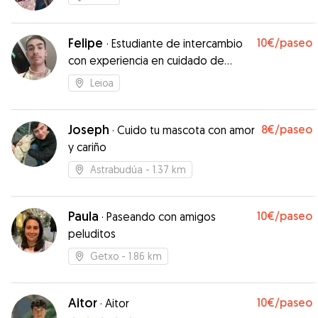
Felipe
10€
/paseo
·
Estudiante de intercambio
con experiencia en cuidado de
perros
Leioa
Joseph
8€
/paseo
·
Cuido tu mascota con amor
y cariño
Astrabudúa
- 1.37 km
Paula
10€
/paseo
·
Paseando con amigos
peluditos
Getxo
- 1.86 km
Aitor
10€
/paseo
·
Aitor