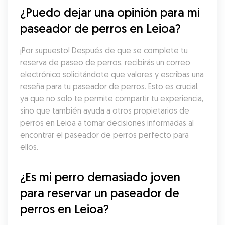
¿Puedo dejar una opinión para mi 
paseador de perros en Leioa?
¡Por supuesto! Después de que se complete tu 
reserva de paseo de perros, recibirás un correo 
electrónico solicitándote que valores y escribas una 
reseña para tu paseador de perros. Esto es crucial, 
ya que no solo te permite compartir tu experiencia, 
sino que también ayuda a otros propietarios de 
perros en Leioa a tomar decisiones informadas al 
encontrar el paseador de perros perfecto para 
ellos.
¿Es mi perro demasiado joven 
para reservar un paseador de 
perros en Leioa?