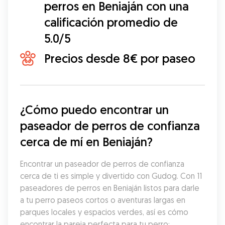
perros en Beniaján con una
calificación promedio de
5.0/5
Precios desde 8€ por paseo
¿Cómo puedo encontrar un 
paseador de perros de confianza 
cerca de mí en Beniaján?
Encontrar un paseador de perros de confianza 
cerca de ti es simple y divertido con Gudog. Con 11 
paseadores de perros en Beniaján listos para darle 
a tu perro paseos cortos o aventuras largas en 
parques locales y espacios verdes, así es cómo 
encontrar la pareja perfecta para tu perro: