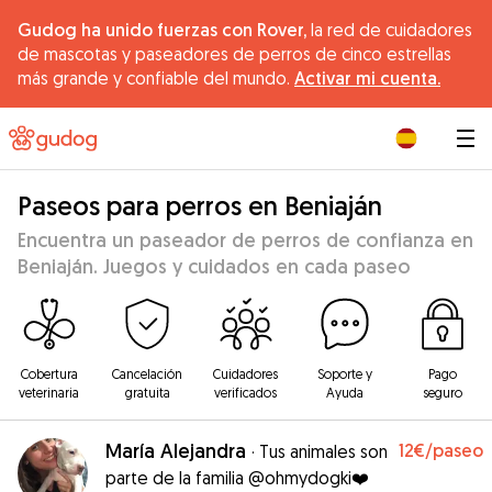
Gudog ha unido fuerzas con Rover,
la red de cuidadores
de mascotas y paseadores de perros de cinco estrellas
más grande y confiable del mundo.
Activar mi cuenta.
|
Paseos para perros en Beniaján
Encuentra un paseador de perros de confianza en
Beniaján. Juegos y cuidados en cada paseo
Cobertura
Cancelación
Cuidadores
Soporte y
Pago
veterinaria
gratuita
verificados
Ayuda
seguro
María Alejandra
12€
/paseo
·
Tus animales son
parte de la familia @ohmydogki❤️