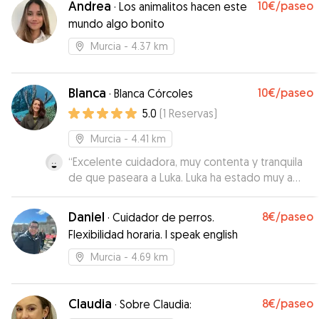
Andrea
10€
/paseo
·
Los animalitos hacen este
Gracias por todo Elena!
”
mundo algo bonito
Murcia
- 4.37 km
Blanca
10€
/paseo
·
Blanca Córcoles
5.0
(
1
Reservas
)
Murcia
- 4.41 km
“
Excelente cuidadora, muy contenta y tranquila
de que paseara a Luka. Luka ha estado muy a
gusto con ella como si la conociera de toda la
vida
”
Daniel
8€
/paseo
·
Cuidador de perros.
Flexibilidad horaria. I speak english
Murcia
- 4.69 km
Claudia
8€
/paseo
·
Sobre Claudia: