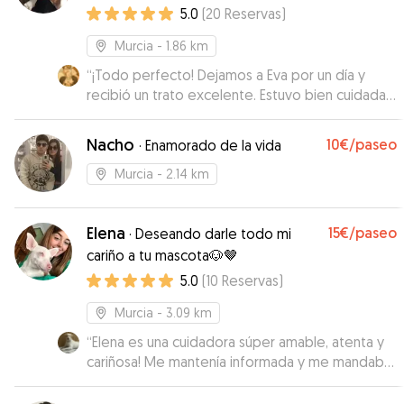
5.0
(
20
Reservas
)
Murcia
- 1.86 km
“
¡Todo perfecto! Dejamos a Eva por un día y
recibió un trato excelente. Estuvo bien cuidada,
feliz y tranquila. Sin duda repetiremos. ¡Muchas
gracias, María!
”
Nacho
10€
/paseo
·
Enamorado de la vida
Murcia
- 2.14 km
Elena
15€
/paseo
·
Deseando darle todo mi
cariño a tu mascota🐶🤎
5.0
(
10
Reservas
)
Murcia
- 3.09 km
“
Elena es una cuidadora súper amable, atenta y
cariñosa! Me mantenía informada y me mandaba
fotos a diario. Estoy segura de que Max habrá
estado como en casa. Repetiremos seguro!