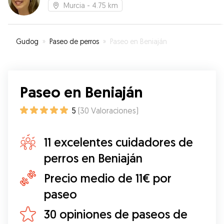
Murcia
- 4.75 km
Gudog
»
Paseo de perros
»
Paseo en Beniaján
Paseo en Beniaján
5
(
30
Valoraciones
)
11 excelentes cuidadores de
perros en Beniaján
Precio medio de 11€ por
paseo
30 opiniones de paseos de