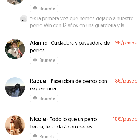
Brunete
“
Es la primera vez que hemos dejado a nuestro
perro Win con 12 años en una guardería y la
experiencia ha sido muy buena. Win es un perro
con ansiedad ya que acaba de perder a su
Alanna
9€
/paseo
·
Cuidadora y paseadora de
compañero de vida de 16 años. Está bastante
perros
triste y dependiente. Graciela y Graziella le
acogieron con todo el cariño y cuidado del
Brunete
mundo. Pudimos irnos tranquilos a la boda de mi
hermana. Win estuvo en muy buenas manos y
por ellos estamos súper agradecidos. Las
Raquel
8€
/paseo
·
Paseadora de perros con
recomendamos al 💯.
”
experiencia
Brunete
Nicole
10€
/paseo
·
Todo lo que un perro
tenga, te lo dará con creces
Brunete