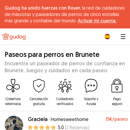
Gudog ha unido fuerzas con Rover,
la red de cuidadores
de mascotas y paseadores de perros de cinco estrellas
más grande y confiable del mundo.
Activar mi cuenta.
|
Paseos para perros en Brunete
Encuentra un paseador de perros de confianza en
Brunete. Juegos y cuidados en cada paseo
Cobertura
Cancelación
Cuidadores
Soporte y
Pago
veterinaria
gratuita
verificados
Ayuda
seguro
Graciela
15€
/paseo
·
Homesweethome
5.0
(
2
Reservas
)