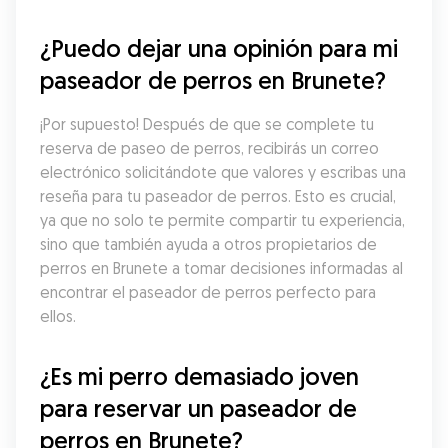
¿Puedo dejar una opinión para mi 
paseador de perros en Brunete?
¡Por supuesto! Después de que se complete tu 
reserva de paseo de perros, recibirás un correo 
electrónico solicitándote que valores y escribas una 
reseña para tu paseador de perros. Esto es crucial, 
ya que no solo te permite compartir tu experiencia, 
sino que también ayuda a otros propietarios de 
perros en Brunete a tomar decisiones informadas al 
encontrar el paseador de perros perfecto para 
ellos.
¿Es mi perro demasiado joven 
para reservar un paseador de 
perros en Brunete?