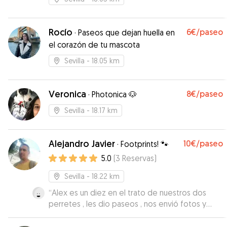
Rocío
6€
/paseo
·
Paseos que dejan huella en
el corazón de tu mascota
Sevilla
- 18.05 km
Veronica
8€
/paseo
·
Photonica 🐶
Sevilla
- 18.17 km
Alejandro Javier
10€
/paseo
·
Footprints! 🐾
5.0
(
3
Reservas
)
Sevilla
- 18.22 km
“
Alex es un diez en el trato de nuestros dos
perretes , les dio paseos , nos envió fotos y
videos para verlos lo bien que estaban y se
preocupo de ellos en todo momento.