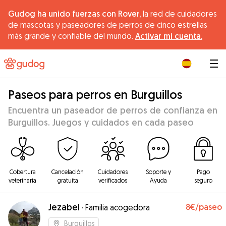
Gudog ha unido fuerzas con Rover,
la red de cuidadores
de mascotas y paseadores de perros de cinco estrellas
más grande y confiable del mundo.
Activar mi cuenta.
|
Paseos para perros en Burguillos
Encuentra un paseador de perros de confianza en
Burguillos. Juegos y cuidados en cada paseo
Cobertura
Cancelación
Cuidadores
Soporte y
Pago
veterinaria
gratuita
verificados
Ayuda
seguro
Jezabel
8€
/paseo
·
Familia acogedora
Burguillos