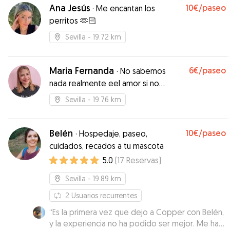
recomiendo 100%. Gracias Aaron por tratar y
Ana Jesús
10€
/paseo
·
Me encantan los
cuidar a Lolo con tanto cariño! Volveremos!!! 😊
perritos 🫶🏻
😊😊
”
Sevilla
- 19.72 km
Maria Fernanda
6€
/paseo
·
No sabemos
nada realmente eel amor si no
queremos a los animales.
Sevilla
- 19.76 km
Belén
10€
/paseo
·
Hospedaje, paseo,
cuidados, recados a tu mascota
5.0
(
17
Reservas
)
Sevilla
- 19.89 km
2
Usuarios recurrentes
“
Es la primera vez que dejo a Copper con Belén,
y la experiencia no ha podido ser mejor. Me ha