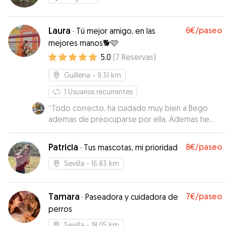
Laura
6€
/paseo
·
Tú mejor amigo, en las
mejores manos🐕🩷
5.0
(
7
Reservas
)
Guillena
- 9.31 km
1
Usuarios recurrentes
“
Todo correcto, ha cuidado muy bien a Bego
ademas de preocuparse por ella. Ademas he
tenido un retraso en el vuelo de vuelta y ha sido
flexible para gestionar la entrega, repetiría sin
Patricia
8€
/paseo
·
Tus mascotas, mi prioridad
dudarlo!
”
Sevilla
- 16.83 km
Tamara
7€
/paseo
·
Paseadora y cuidadora de
perros
Sevilla
- 18.05 km