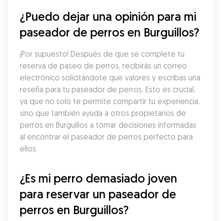
¿Puedo dejar una opinión para mi 
paseador de perros en Burguillos?
¡Por supuesto! Después de que se complete tu 
reserva de paseo de perros, recibirás un correo 
electrónico solicitándote que valores y escribas una 
reseña para tu paseador de perros. Esto es crucial, 
ya que no solo te permite compartir tu experiencia, 
sino que también ayuda a otros propietarios de 
perros en Burguillos a tomar decisiones informadas 
al encontrar el paseador de perros perfecto para 
ellos.
¿Es mi perro demasiado joven 
para reservar un paseador de 
perros en Burguillos?