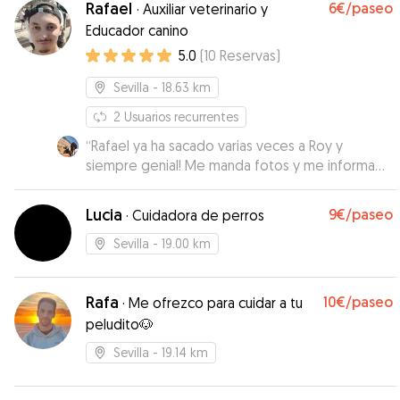
Rafael
6€
/paseo
·
Auxiliar veterinario y
Recomendado 100 por 100
”
Educador canino
5.0
(
10
Reservas
)
Sevilla
- 18.63 km
2
Usuarios recurrentes
“
Rafael ya ha sacado varias veces a Roy y
siempre genial! Me manda fotos y me informa
de cómo ha ido todo. Muy recomendable
”
Lucia
9€
/paseo
·
Cuidadora de perros
Sevilla
- 19.00 km
Rafa
10€
/paseo
·
Me ofrezco para cuidar a tu
peludito🐶
Sevilla
- 19.14 km