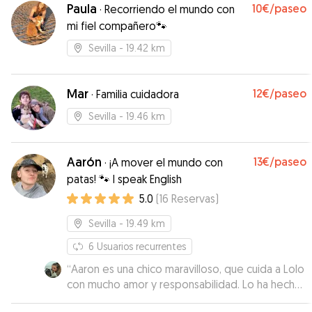
Paula
10€
/paseo
·
Recorriendo el mundo con
mi fiel compañero🐾
Sevilla
- 19.42 km
Mar
12€
/paseo
·
Familia cuidadora
Sevilla
- 19.46 km
Aarón
13€
/paseo
·
¡A mover el mundo con
patas! 🐾 I speak English
5.0
(
16
Reservas
)
Sevilla
- 19.49 km
6
Usuarios recurrentes
“
Aaron es una chico maravilloso, que cuida a Lolo
con mucho amor y responsabilidad. Lo ha hecho
varias veces y cada vez es mejor. Lo