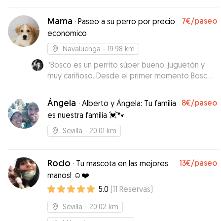
enviado fotos y vídeos de Copper
continuamente, lo cual le agradezco mucho
Mama
7€
/paseo
·
Paseo a su perro por precio
porque me daba confianza y tranquilidad.
economico
Repetimos seguro. 100% recomendable.
”
Navaluenga
- 19.98 km
“
Bosco es un perrito súper bueno, juguetón y
muy cariñoso. Desde el primer momento Bosco
y yo hemos hecho buenas migas. Me ha
encantado poder cuidarle.
”
Ángela
8€
/paseo
·
Alberto y Ángela: Tu familia
es nuestra familia 💓🐾
Sevilla
- 20.01 km
Rocio
13€
/paseo
·
Tu mascota en las mejores
manos! ☺️❤️
5.0
(
11
Reservas
)
Sevilla
- 20.02 km