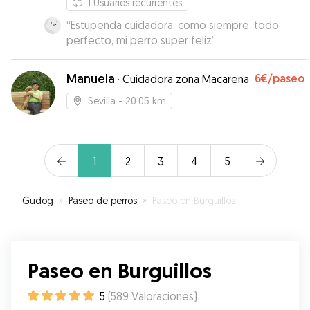
1
Usuarios recurrentes
“
Estupenda cuidadora, como siempre, todo
perfecto, mi perro super feliz
”
Manuela
6€
/paseo
·
Cuidadora zona Macarena
Sevilla
- 20.05 km
1
2
3
4
5
Gudog
»
Paseo de perros
»
Paseo en Burguillos
Paseo en Burguillos
5
(
589
Valoraciones
)