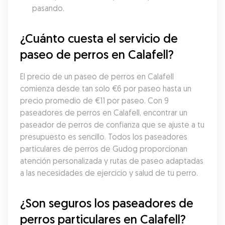
pasando.
¿Cuánto cuesta el servicio de 
paseo de perros en Calafell?
El precio de un paseo de perros en Calafell 
comienza desde tan solo €6 por paseo hasta un 
precio promedio de €11 por paseo. Con 9 
paseadores de perros en Calafell, encontrar un 
paseador de perros de confianza que se ajuste a tu 
presupuesto es sencillo. Todos los paseadores 
particulares de perros de Gudog proporcionan 
atención personalizada y rutas de paseo adaptadas 
a las necesidades de ejercicio y salud de tu perro.
¿Son seguros los paseadores de 
perros particulares en Calafell?