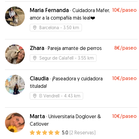
necesitaba: un perro tranquilo que le dejó su
Maria Fernanda
10€
/paseo
·
Cuidadora Mafer,
espacio en todo momento. ¡Sin duda
amor a la compañía más leal❤️
repetiríamos!
”
Barcelona
- 3.50 km
Zhara
8€
/paseo
·
Pareja amante de perros
Segur de Calafell
- 3.55 km
Claudia
10€
/paseo
·
¡Paseadora y cuidadora
titulada!
El Vendrell
- 4.43 km
Marta
10€
/paseo
·
Universitaria Doglover &
Catlover
5.0
(
2
Reservas
)