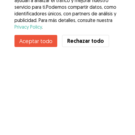
ayudan a analizar el tráfico y mejorar nuestro
servicio para ti.Podemos compartir datos, como
identificadores únicos, con partners de análisis y
publicidad. Para más detalles, consulte nuestra
Privacy Policy
.
Rechazar todo
Aceptar todo
Servicios
Cómo funciona
Sobre Gudog
Opiniones
Cobertura Veterinaria
Consejos para dueños de perros