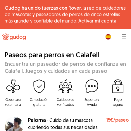
Gudog ha unido fuerzas con Rover,
la red de cuidadores
de mascotas y paseadores de perros de cinco estrellas
más grande y confiable del mundo.
Activar mi cuenta.
|
Paseos para perros en Calafell
Encuentra un paseador de perros de confianza en
Calafell. Juegos y cuidados en cada paseo
Cobertura
Cancelación
Cuidadores
Soporte y
Pago
veterinaria
gratuita
verificados
Ayuda
seguro
Paloma
15€
/paseo
·
Cuido de tu mascota
cubriendo todas sus necesidades