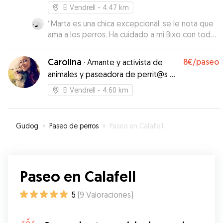
El Vendrell
- 4.47 km
“
Marta es una chica excepcional, se le nota que
ama a los perros. Ha cuidado a mi Bixo con todo
el cariño, nos ha mantenido informados de como
estaba en cada momento. La recomiendo
Carolina
8€
/paseo
·
Amante y activista de
muchísimo. REPETIREMOS SEGURO
”
animales y paseadora de perrit@s ♥ !
BCN, Cornella y Alrededores!
El Vendrell
- 4.60 km
Gudog
»
Paseo de perros
»
Paseo en Calafell
Paseo en Calafell
5
(
9
Valoraciones
)