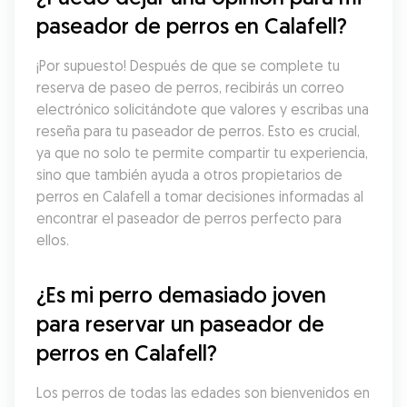
paseador de perros en Calafell?
¡Por supuesto! Después de que se complete tu 
reserva de paseo de perros, recibirás un correo 
electrónico solicitándote que valores y escribas una 
reseña para tu paseador de perros. Esto es crucial, 
ya que no solo te permite compartir tu experiencia, 
sino que también ayuda a otros propietarios de 
perros en Calafell a tomar decisiones informadas al 
encontrar el paseador de perros perfecto para 
ellos.
¿Es mi perro demasiado joven 
para reservar un paseador de 
perros en Calafell?
Los perros de todas las edades son bienvenidos en 