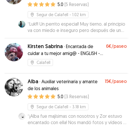
5.0
(
5
Reservas
)
Segur de Calafell
- 1.02 km
“
Luk!!! Un perrito especial! Muy tierno, al principio
va con miedo e inseguro pero después de un
rato de mimos y atención estuvo genial
disfrutando del parque, de estar al solcito, de
Kirsten Sabrina
6€
/paseo
·
Encantada de
descansar en el sofá… adore su compañía! Ojalá
cuidar a tu mejor amig@ - ENGLISH -
nos volvamos a ver pequeñín!
”
DEUTSCH
Calafell
Alba
15€
/paseo
·
Auxiliar veterinaria y amante
de los animales
5.0
(
3
Reservas
)
Segur de Calafell
- 3.18 km
“
¡Alba fue majísimas con nosotros y Zor estuvo
encantado con ella! Nos mandó fotos y vídeos y
se le veía a gusto, y Balto era justo lo que Zor