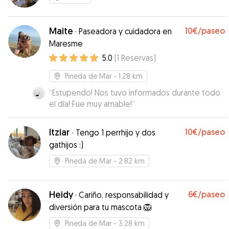
Maite
10€
/paseo
·
Paseadora y cuidadora en
Maresme
5.0
(
1
Reservas
)
Pineda de Mar
- 1.28 km
“
Estupendo! Nos tuvo informados durante todo
el día! Fue muy amable!
”
Itziar
10€
/paseo
·
Tengo 1 perrhijo y dos
gathijos :)
Pineda de Mar
- 2.82 km
Heidy
6€
/paseo
·
Cariño, responsabilidad y
diversión para tu mascota 🦁
Pineda de Mar
- 3.28 km