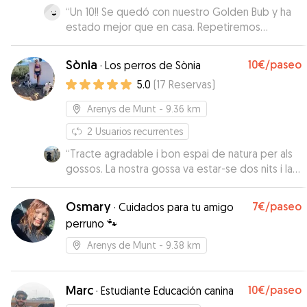
“
Un 10!! Se quedó con nuestro Golden Bub y ha
estado mejor que en casa. Repetiremos
seguro!!
”
Sònia
10€
/paseo
·
Los perros de Sònia
5.0
(
17
Reservas
)
Arenys de Munt
- 9.36 km
2
Usuarios recurrentes
“
Tracte agradable i bon espai de natura per als
gossos. La nostra gossa va estar-se dos nits i la
van cuidar molt bé. Un bon lloc on deixar-los.
Repetirem
”
Osmary
7€
/paseo
·
Cuidados para tu amigo
perruno 🐾
Arenys de Munt
- 9.38 km
Marc
10€
/paseo
·
Estudiante Educación canina