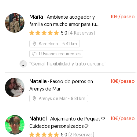
María
10€
/paseo
·
Ambiente acogedor y
familia con mucho amor para tu
mascota
5.0
(
4
Reservas
)
Barcelona
- 6.41 km
1
Usuarios recurrentes
“
Genial, flexibilidad y trato cercano
”
Natalia
10€
/paseo
·
Paseo de perros en
Arenys de Mar
Arenys de Mar
- 8.81 km
Nahuel
10€
/paseo
·
Alojamiento de Peques💚
Cuidados personalizados🐶
5.0
(
2
Reservas
)