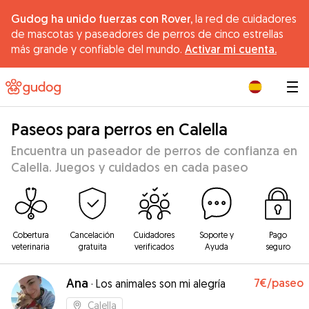
Gudog ha unido fuerzas con Rover,
la red de cuidadores
de mascotas y paseadores de perros de cinco estrellas
más grande y confiable del mundo.
Activar mi cuenta.
|
Paseos para perros en Calella
Encuentra un paseador de perros de confianza en
Calella. Juegos y cuidados en cada paseo
Cobertura
Cancelación
Cuidadores
Soporte y
Pago
veterinaria
gratuita
verificados
Ayuda
seguro
Ana
7€
/paseo
·
Los animales son mi alegría
Calella