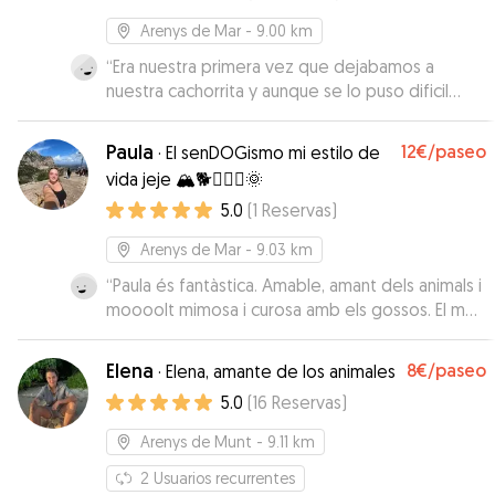
Arenys de Mar
- 9.00 km
“
Era nuestra primera vez que dejabamos a
nuestra cachorrita y aunque se lo puso dificil
Nahuel hizo todo lo posible para que se sintiera
como en casa e informandonos en cada
Paula
12€
/paseo
·
El senDOGismo mi estilo de
momento! Si tendría ocasión repetiría! Muy
vida jeje 🏔️🐕🏃🏽‍♀️🌞
responsable y se nota que ama a los animales!
”
5.0
(
1
Reservas
)
Arenys de Mar
- 9.03 km
“
Paula és fantàstica. Amable, amant dels animals i
moooolt mimosa i curosa amb els gossos. El meu
gos, tant en el Meet and Greet com a l'estada,
va contactar amb la Paula com si la conegués de
Elena
8€
/paseo
·
Elena, amante de los animales
tota la vida. Una passada!!!!
”
5.0
(
16
Reservas
)
Arenys de Munt
- 9.11 km
2
Usuarios recurrentes