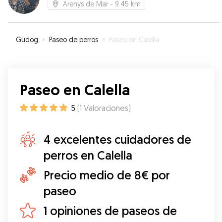
Arenys de Mar
- 9.45 km
Gudog
»
Paseo de perros
»
Paseo en Calella
Paseo en Calella
5
(
1
Valoraciones
)
4 excelentes cuidadores de
perros en Calella
Precio medio de 8€ por
paseo
1 opiniones de paseos de