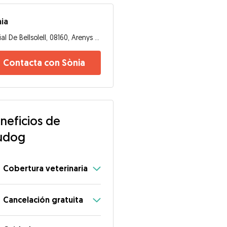
ia
Rial De Bellsolell, 08160, Arenys de Munt
Contacta con Sònia
neficios de
udog
Cobertura veterinaria
Cancelación gratuita