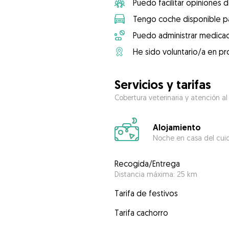
Puedo facilitar opiniones d
Tengo coche disponible pa
Puedo administrar medicac
He sido voluntario/a en pr
Servicios y tarifas
Cobertura veterinaria y atención al
Alojamiento
Noche en casa del cui
Recogida/Entrega
Distancia máxima: 25 km
Tarifa de festivos
Tarifa cachorro