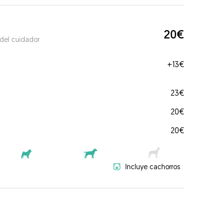
20€
 del cuidador
+
13€
23€
20€
20€
Incluye cachorros