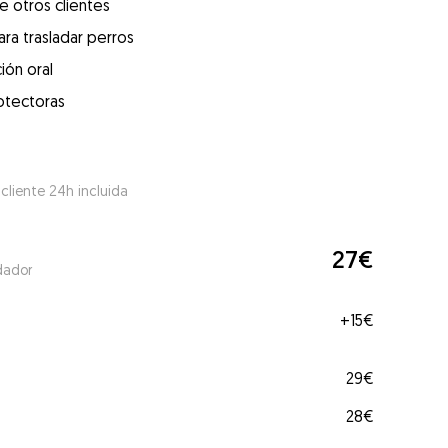
e otros clientes
ra trasladar perros
ión oral
otectoras
 cliente 24h incluida
27€
dador
+
15€
29€
28€