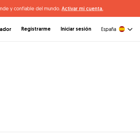
ande y confiable del mundo.
Activar mi cuenta.
Registrarme
Iniciar sesión
dador
España