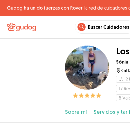
Gudog ha unido fuerzas con Rover,
la red de cuidadores 
Buscar Cuidadores
Los
Sònia
Rial 
2
17
Re
6
Val
Sobre mí
Servicios y tari