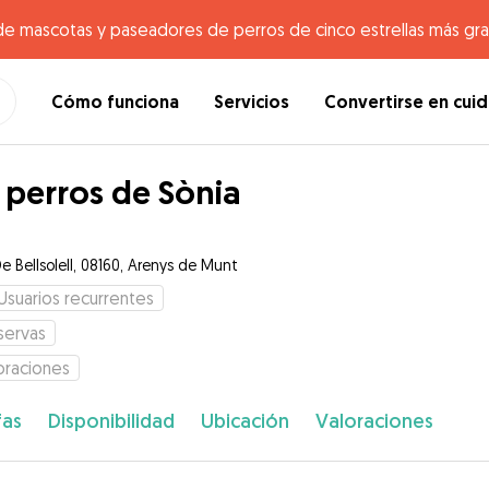
de mascotas y paseadores de perros de cinco estrellas más gr
Cómo funciona
Servicios
Convertirse en cui
 perros de Sònia
De Bellsolell, 08160, Arenys de Munt
Usuarios recurrentes
servas
oraciones
fas
Disponibilidad
Ubicación
Valoraciones