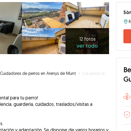
Sòn
12
fotos
ver
12 fotos
ver todo
todo
Be
Cuidadores de perros en Arenys de Munt
»
Los perros de Sònia
G
ental para tu perro!
encia, guarderia, cuidados, traslados/visitas a
s.
tación y adaptación. Se dispone de varios horarios y