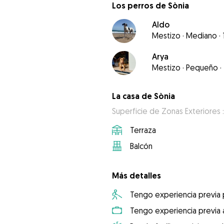
Los perros de Sònia
Aldo
Mestizo
·
Mediano
·
Arya
Mestizo
·
Pequeño
·
La casa de Sònia
Superficie de Zonas Exteriores :
Terraza
Balcón
Más detalles
Tengo experiencia previa
Tengo experiencia previa 