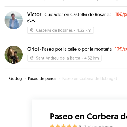
mucho amor en una casa al lado de la montaña co
unos largos y divertidos paseos donde ella pued
Víctor
18€
/
·
Cuidador en Castellví de Rosanes
sentirse libre correr y ser feliz. Sin duda repetire
🐶🐾
Castellví de Rosanes
- 4.32 km
Oriol
10€
/
·
Paseo por la calle o por la montaña.
Sant Andreu de la Barca
- 4.62 km
Gudog
»
Paseo de perros
»
Paseo en Corbera de Llobregat
Paseo en Corbera d
5
(
3
Valoraciones
)