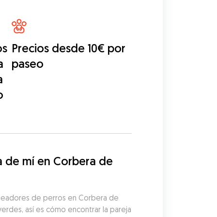
os
Precios desde 10€ por
a
paseo
a
o
 de mí en Corbera de 
aseadores de perros en Corbera de 
erdes, así es cómo encontrar la pareja 