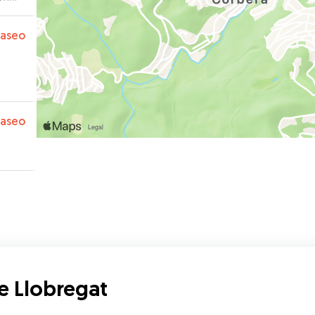
n
e
paseo
mos
”
paseo
e Llobregat