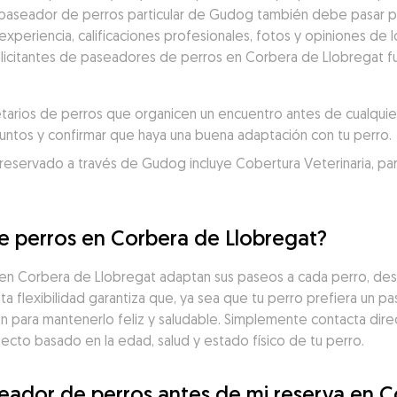
 paseador de perros particular de Gudog también debe pasar po
eriencia, calificaciones profesionales, fotos y opiniones de los
solicitantes de paseadores de perros en Corbera de Llobregat f
rios de perros que organicen un encuentro antes de cualquier 
juntos y confirmar que haya una buena adaptación con tu perro.
servado a través de Gudog incluye Cobertura Veterinaria, para un
e perros en Corbera de Llobregat?
 Corbera de Llobregat adaptan sus paseos a cada perro, desde
a flexibilidad garantiza que, ya sea que tu perro prefiera un p
ón para mantenerlo feliz y saludable. Simplemente contacta dir
cto basado en la edad, salud y estado físico de tu perro.
eador de perros antes de mi reserva en C