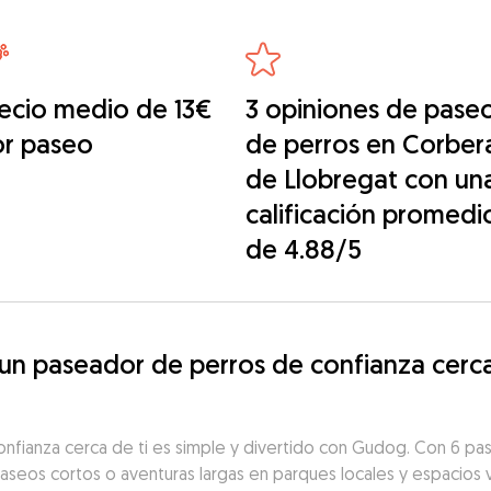
ecio medio de 13€
3 opiniones de pase
or paseo
de perros en Corber
de Llobregat con un
calificación promedi
de 4.88/5
n paseador de perros de confianza cerca
onfianza cerca de ti es simple y divertido con Gudog. Con 6 p
 paseos cortos o aventuras largas en parques locales y espacios v