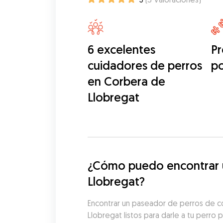
6 excelentes
Pr
cuidadores de perros
p
en Corbera de
Llobregat
¿Cómo puedo encontrar u
Llobregat?
Encontrar un paseador de perros de c
Llobregat listos para darle a tu perro