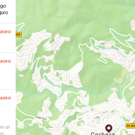
ago
guro
paseo
paseo
paseo
 en un
on