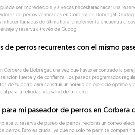
a puede ser impredecible y a veces necesitarás hacer una reserv
dores de perros verificados en Corbera de Llobregat, Gudog te
i hacer llamadas de última hora, simplemente encuentra al pas
mensaje y reserva a través de Gudog.
 de perros recurrentes con el mismo pas
 Corbera de Llobregat, una vez que hayas encontrado la pareja
na relación fuerte y de confianza. Los paseos programados regu
os de tu perro para construir un horario de ejercicio óptimo y 
al para la felicidad y la salud de tu perro.
 para mi paseador de perros en Corbera 
lete tu reserva de paseo de perros, recibirás un correo electró
e perros. Esto es crucial, ya que no solo te permite compartir t