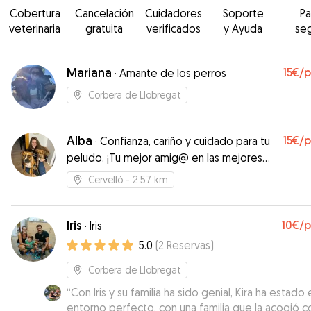
Cobertura
Cancelación
Cuidadores
Soporte
P
veterinaria
gratuita
verificados
y Ayuda
se
Mariana
15€
/
·
Amante de los perros
Corbera de Llobregat
Alba
15€
/
·
Confianza, cariño y cuidado para tu
peludo. ¡Tu mejor amig@ en las mejores
manos
Cervelló
- 2.57 km
Iris
10€
/
·
Iris
5.0
(
2
Reservas
)
Corbera de Llobregat
“
Con Iris y su familia ha sido genial, Kira ha estado
entorno perfecto, con una familia que la acogió c