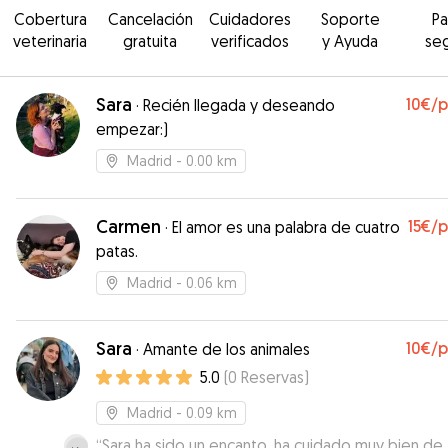
Cobertura
Cancelación
Cuidadores
Soporte
P
veterinaria
gratuita
verificados
y Ayuda
se
Sara
10€
/
·
Recién llegada y deseando
empezar:)
Madrid
- 0.00 km
Carmen
15€
/
·
El amor es una palabra de cuatro
patas.
Madrid
- 0.06 km
Sara
10€
/
·
Amante de los animales
5.0
(
0
Reservas
)
Madrid
- 0.09 km
“
Sara ha sido un encanto, ha cuidado muy bien de