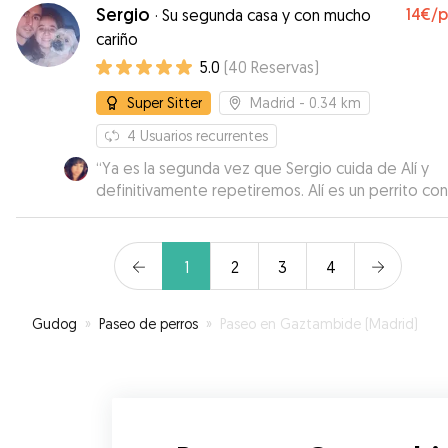
Sergio
14€
/
·
Su segunda casa y con mucho
cariño
5.0
(
40
Reservas
)
Super Sitter
Madrid
- 0.34 km
4
Usuarios recurrentes
“
Ya es la segunda vez que Sergio cuida de Alí y
definitivamente repetiremos. Alí es un perrito con
carácter y un poquito complicado y Sergio tiene
mucha paciencia y mano con él. Se nota a la legua 
cariño que tiene a los perros. Estoy encantada de
1
2
3
4
poder contar con Sergio y Alí también!
”
Gudog
»
Paseo de perros
»
Paseo en Gaztambide (Madrid)