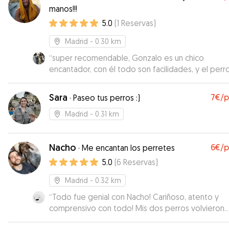
manos!!!
5.0
(
1
Reservas
)
Madrid
- 0.30 km
“
super recomendable, Gonzalo es un chico
encantador, con él todo son facilidades, y el perr
estado de lo más feliz jugando en su compañía,
repetiremos :)
”
Sara
7€
/
·
Paseo tus perros :)
Madrid
- 0.31 km
Nacho
6€
/
·
Me encantan los perretes
5.0
(
6
Reservas
)
Madrid
- 0.32 km
“
Todo fue genial con Nacho! Cariñoso, atento y
comprensivo con todo! Mis dos perros volvieron
felices. Gracias por todo, Nacho
”