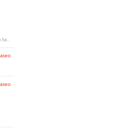
o ha
paseo
paseo