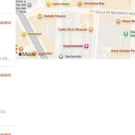
paseo
paseo
nos
paseo