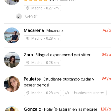
Madrid
- 0.27 km
“
Genial
”
Macarena
7€
/
·
Macarena
Madrid
- 0.28 km
Zara
8€
/
·
Bilingual experienced pet sitter
Madrid
- 0.28 km
Paulette
8€
/
·
Estudiante buscando cuidar y
pasear perros!
Madrid
- 0.28 km
1
Usuarios recurrentes
Gonzalo
12€
/
·
Hola!! 👋 Estarán en las mejores