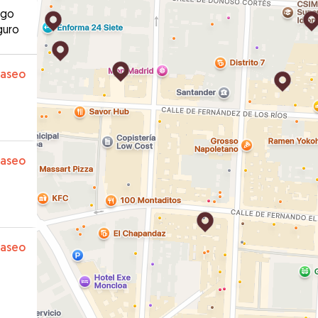
ago
guro
paseo
paseo
paseo