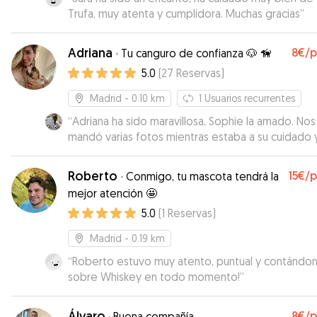
Trufa, muy atenta y cumplidora. Muchas gracias
”
Adriana
8€
/
·
Tu canguro de confianza 🐶 🦮
5.0
(
27
Reservas
)
Madrid
- 0.10 km
1
Usuarios recurrentes
“
Adriana ha sido maravillosa, Sophie la amado. Nos
mandó varias fotos mientras estaba a su cuidado y se
le veía muy relajada. Volvería a dejar a Sophie con ellla
sin dudarlo dos veces
”
Roberto
15€
/
·
Conmigo, tu mascota tendrá la
mejor atención 🤩
5.0
(
1
Reservas
)
Madrid
- 0.19 km
“
Roberto estuvo muy atento, puntual y contándo
sobre Whiskey en todo momento!
”
Álvaro
8€
/
·
Buena compañía