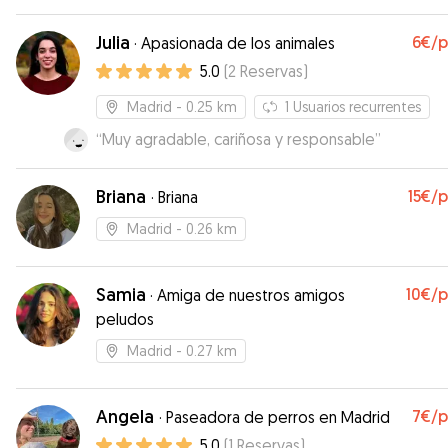
Julia
6€
/
·
Apasionada de los animales
5.0
(
2
Reservas
)
Madrid
- 0.25 km
1
Usuarios recurrentes
“
Muy agradable, cariñosa y responsable
”
Briana
15€
/
·
Briana
Madrid
- 0.26 km
Samia
10€
/
·
Amiga de nuestros amigos
peludos
Madrid
- 0.27 km
Angela
7€
/
·
Paseadora de perros en Madrid
5.0
(
1
Reservas
)