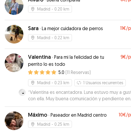
Madrid
- 0.20 km
Sara
11€
/
·
La mejor cuidadora de perros
Madrid
- 0.22 km
Valentina
9€
/
·
Para mi la felicidad de tu
perrito lo es todo
5.0
(
11
Reservas
)
Madrid
- 0.23 km
1
Usuarios recurrentes
“
Valentina es encantadora. Luna estuvo muy a gus
con ella. Muy buena comunicación y pendiente en
todo momento. Repetiremos seguro.
”
Máximo
10€
/
·
Paseador en Madrid centro
Madrid
- 0.25 km