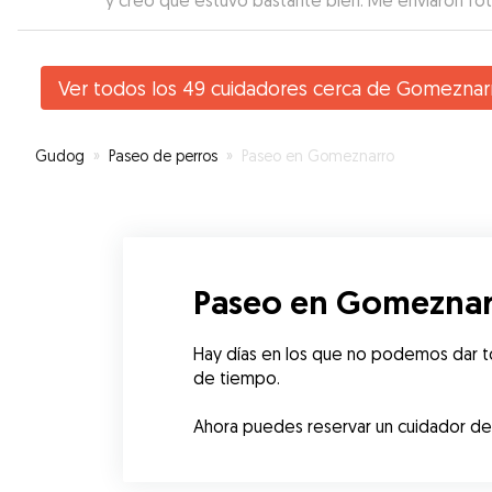
y creo que estuvo bastante bien. Me enviaron fo
en los que vi que mi perrita estaba tranquila, con l
cual muy contentos.
”
Ver todos los 49 cuidadores cerca de Gomeznar
Gudog
»
Paseo de perros
»
Paseo en Gomeznarro
Paseo en Gomeznar
Hay días en los que no podemos dar to
de tiempo.
Ahora puedes reservar un cuidador de G