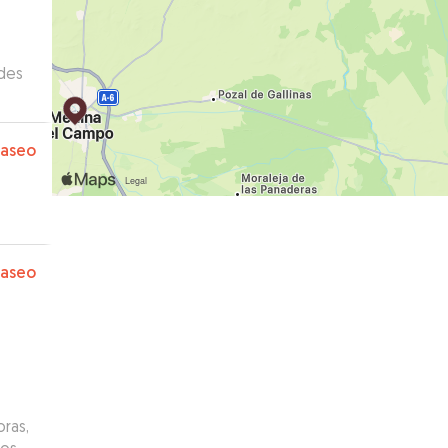
des
a que
elto
paseo
paseo
oras,