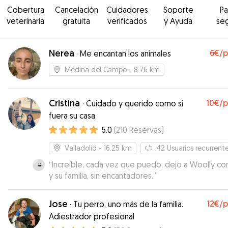
Cobertura
Cancelación
Cuidadores
Soporte
P
veterinaria
gratuita
verificados
y Ayuda
se
Nerea
6€
/
·
Me encantan los animales
Medina del Campo
- 8.76 km
Cristina
10€
/
·
Cuidado y querido como si
fuera su casa
5.0
(
210
Reservas
)
Valladolid
- 16.25 km
42
Usuarios recurrent
“
Increíble, cada vez que puedo, dejo a Woolly con
y su familia, sin encantadores.
”
Jose
12€
/
·
Tu perro, uno más de la familia.
Adiestrador profesional