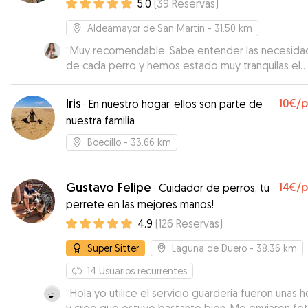
5.0
(
39
Reservas
)
Aldeamayor de San Martín
- 31.50 km
“
Muy recomendable. Sabe entender las necesida
de cada perro y hemos estado muy tranquilas el
tiempo que nuestros perros han estado con él y
además te mantiene informada. Los perros han vu
Iris
10€
/
·
En nuestro hogar, ellos son parte de
agotados de tanto jugar.
”
nuestra familia
Boecillo
- 33.66 km
Gustavo Felipe
14€
/
·
Cuidador de perros, tu
perrete en las mejores manos!
4.9
(
126
Reservas
)
Super Sitter
Laguna de Duero
- 38.36 km
14
Usuarios recurrentes
“
Hola yo utilice el servicio guardería fueron unas h