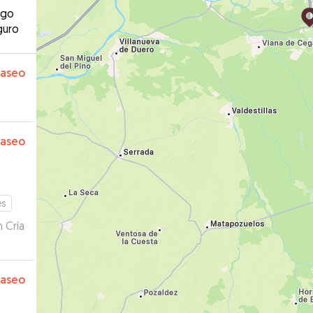
ago
guro
paseo
paseo
es
 Cría
paseo