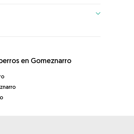
a perros en Gomeznarro
ro
znarro
ro