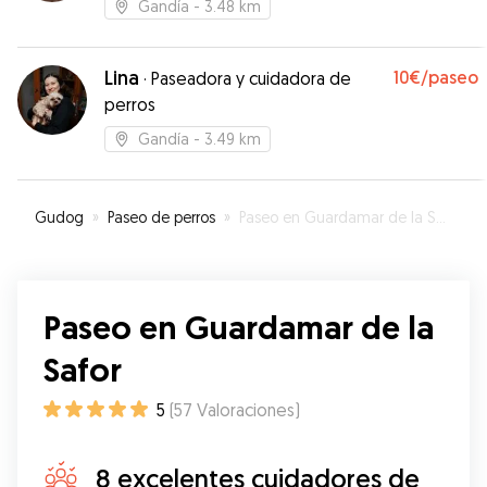
Gandía
- 3.48 km
Lina
10€
/paseo
·
Paseadora y cuidadora de
perros
Gandía
- 3.49 km
Gudog
»
Paseo de perros
»
Paseo en Guardamar de la Safor
Paseo en Guardamar de la
Safor
5
(
57
Valoraciones
)
8 excelentes cuidadores de