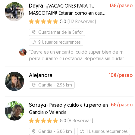
Dayra
13€
/paseo
·
¡¡VACACIONES PARA TU
MASCOTA!!💜 Estarán como en casa
😊💖🐶🏠
5.0
(
112
Reservas
)
Guardamar de la Safor
9
Usuarios recurrentes
“
Dayra es un encanto, cuidó súper bien de mi
perra durante su estancia. Repetiría sin duda
”
Alejandra
10€
/paseo
·
.
Gandía
- 2.93 km
Soraya
6€
/paseo
·
Paseo y cuido a tu perro en
Gandia o Valencia
5.0
(
8
Reservas
)
Gandía
- 3.06 km
1
Usuarios recurrentes