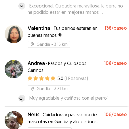
“
Excepcional. Cuidadora maravillosa, la perra no
ha podido estar en mejores manos.
Eternamente agradecidos.
”
Valentina
13€
/paseo
·
Tus perros estarán en
buenas manos 🧡
Gandía
- 3.16 km
Andrea
10€
/paseo
·
Paseos y Cuidados
Caninos
5.0
(
1
Reservas
)
Gandía
- 3.31 km
“
Muy agradable y cariñosa con el perro
”
Neus
10€
/paseo
·
Cuidadora y paseadora de
mascotas en Gandia y alrededores