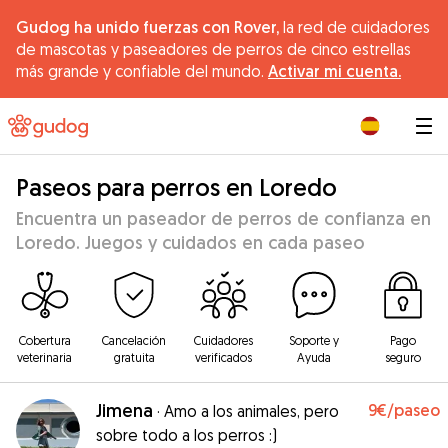
Gudog ha unido fuerzas con Rover,
la red de cuidadores
de mascotas y paseadores de perros de cinco estrellas
más grande y confiable del mundo.
Activar mi cuenta.
|
Paseos para perros en Loredo
Encuentra un paseador de perros de confianza en
Loredo. Juegos y cuidados en cada paseo
Cobertura
Cancelación
Cuidadores
Soporte y
Pago
veterinaria
gratuita
verificados
Ayuda
seguro
Jimena
9€
/paseo
·
Amo a los animales, pero
sobre todo a los perros :)