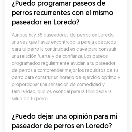
¿Puedo programar paseos de 
perros recurrentes con el mismo 
paseador en Loredo?
Aunque hay 36 paseadores de perros en Loredo, 
una vez que hayas encontrado la pareja adecuada 
para tu perro la continuidad es clave para construir 
una relación fuerte y de confianza. Los paseos 
programados regularmente ayudan a tu paseador 
de perros a comprender mejor los requisitos de tu 
perro para construir un horario de ejercicio óptimo y 
proporcionar una sensación de comodidad y 
familiaridad, que es esencial para la felicidad y la 
salud de tu perro.
¿Puedo dejar una opinión para mi 
paseador de perros en Loredo?