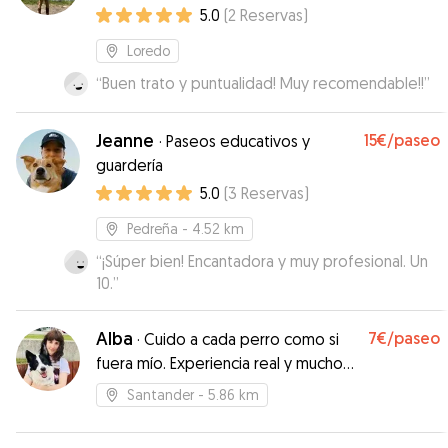
5.0
(
2
Reservas
)
Loredo
“
Buen trato y puntualidad! Muy recomendable!!
”
Jeanne
15€
/paseo
·
Paseos educativos y
guardería
5.0
(
3
Reservas
)
Pedreña
- 4.52 km
“
¡Súper bien! Encantadora y muy profesional. Un
10.
”
Alba
7€
/paseo
·
Cuido a cada perro como si
fuera mío. Experiencia real y mucho
cariño
Santander
- 5.86 km