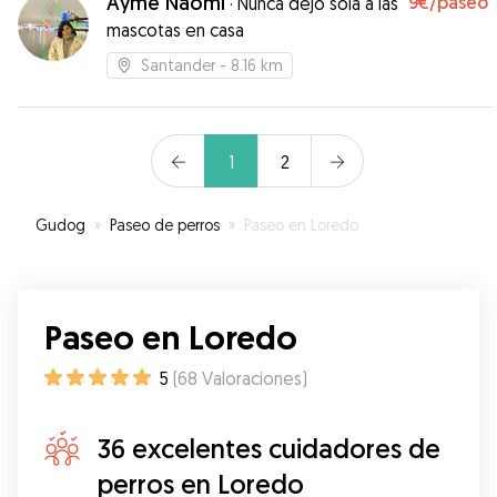
Ayme Naomi
9€
/paseo
·
Nunca dejo sola a las
mascotas en casa
Santander
- 8.16 km
1
2
Gudog
»
Paseo de perros
»
Paseo en Loredo
Paseo en Loredo
5
(
68
Valoraciones
)
36 excelentes cuidadores de
perros en Loredo