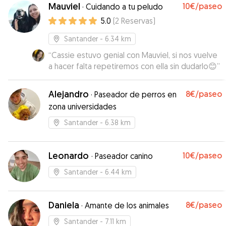
Mauviel
10€
/paseo
·
Cuidando a tu peludo
5.0
(
2
Reservas
)
Santander
- 6.34 km
“
Cassie estuvo genial con Mauviel, si nos vuelve
a hacer falta repetiremos con ella sin dudarlo😊
”
Alejandro
8€
/paseo
·
Paseador de perros en
zona universidades
Santander
- 6.38 km
Leonardo
10€
/paseo
·
Paseador canino
Santander
- 6.44 km
Daniela
8€
/paseo
·
Amante de los animales
Santander
- 7.11 km