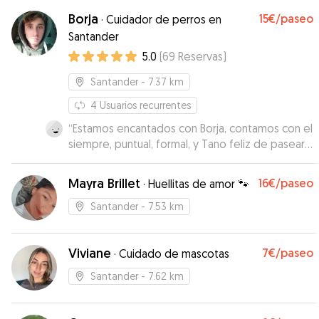
Borja
15€
/paseo
·
Cuidador de perros en
Santander
5.0
(
69
Reservas
)
Santander
- 7.37 km
4
Usuarios recurrentes
“
Estamos encantados con Borja, contamos con el
siempre, puntual, formal, y Tano feliz de pasear
con el.
”
Mayra Brillet
16€
/paseo
·
Huellitas de amor 🐾
Santander
- 7.53 km
Viviane
7€
/paseo
·
Cuidado de mascotas
Santander
- 7.62 km