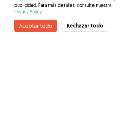
publicidad. Para más detalles, consulte nuestra
Privacy Policy
.
Rechazar todo
Aceptar todo
Servicios
Cómo funciona
Sobre Gudog
Opiniones
Cobertura Veterinaria
Consejos para dueños de perros
Consejos para cuidadores