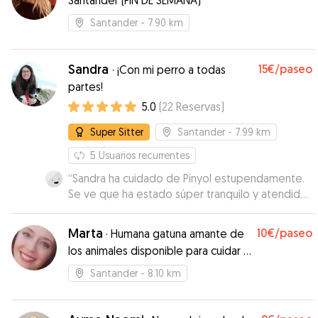
Santander (FIN DE SEMANA)
Santander
- 7.90 km
Sandra
15€
/paseo
·
¡Con mi perro a todas
partes!
5.0
(
22
Reservas
)
Super Sitter
Santander
- 7.99 km
5
Usuarios recurrentes
“
Sandra ha cuidado de Pinyol estupendamente.
Se ve que ha estado súper tranquilo y atendido.
Durante todo el tiempo nos ha mandado fotos y
se le veia disfrutando. Gracias!!
”
Marta
10€
/paseo
·
Humana gatuna amante de
los animales disponible para cuidar y
pasear perrines
Santander
- 8.10 km