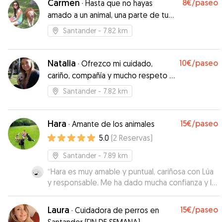
Carmen
8€
/paseo
·
Hasta que no hayas
amado a un animal, una parte de tu
alma permanecerá dormida.
Santander
- 7.82 km
Natalia
10€
/paseo
·
Ofrezco mi cuidado,
cariño, compañía y mucho respeto a
quienes forman tambien parte de la
Santander
- 7.82 km
familia
Hara
15€
/paseo
·
Amante de los animales
5.0
(
2
Reservas
)
Santander
- 7.89 km
“
Hara es muy amable y puntual, cariñosa con Lúa
y responsable. Me ha dado mucha confianza y la
recomiendo como paseadora. Gracias
”
Laura
15€
/paseo
·
Cuidadora de perros en