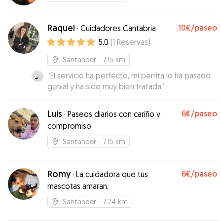
Raquel
10€
/paseo
·
Cuidadores Cantabria
5.0
(
1
Reservas
)
Santander
- 7.15 km
“
El servicio ha perfecto, mi perrita lo ha pasado
genial y ha sido muy bien tratada.
”
Luis
6€
/paseo
·
Paseos diarios con cariño y
compromiso
Santander
- 7.15 km
Romy
6€
/paseo
·
La cuidadora que tus
mascotas amaran.
Santander
- 7.24 km