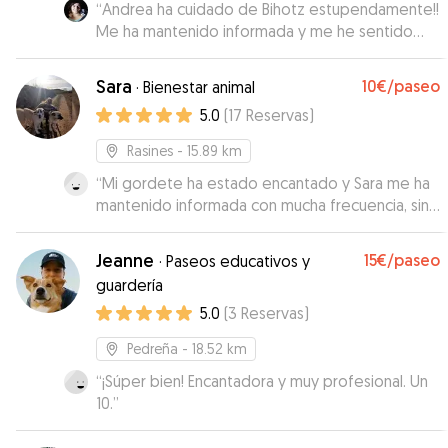
“
Andrea ha cuidado de Bihotz estupendamente!!
Me ha mantenido informada y me he sentido
muy agusto con ella, y lo más importante es que
Bihotz ha estado como en casa. Repetiré!!
”
Sara
10€
/paseo
·
Bienestar animal
5.0
(
17
Reservas
)
Rasines
- 15.89 km
“
Mi gordete ha estado encantado y Sara me ha
mantenido informada con mucha frecuencia, sin
duda para repetir! 🥰
”
Jeanne
15€
/paseo
·
Paseos educativos y
guardería
5.0
(
3
Reservas
)
Pedreña
- 18.52 km
“
¡Súper bien! Encantadora y muy profesional. Un
10.
”