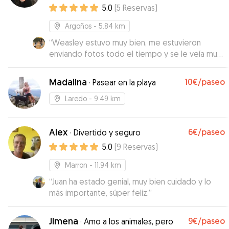
5.0
(
5
Reservas
)
Argoños
- 5.84 km
“
Weasley estuvo muy bien, me estuvieron
enviando fotos todo el tiempo y se le veía muy
a gusto
”
Madalina
10€
/paseo
·
Pasear en la playa
Laredo
- 9.49 km
Alex
6€
/paseo
·
Divertido y seguro
5.0
(
9
Reservas
)
Marron
- 11.94 km
“
Juan ha estado genial, muy bien cuidado y lo
más importante, súper feliz.
”
Jimena
9€
/paseo
·
Amo a los animales, pero