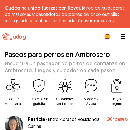
Gudog ha unido fuerzas con Rover,
la red de cuidadores
de mascotas y paseadores de perros de cinco estrellas
más grande y confiable del mundo.
Activar mi cuenta.
|
Paseos para perros en Ambrosero
Encuentra un paseador de perros de confianza en
Ambrosero. Juegos y cuidados en cada paseo
Cobertura
Cancelación
Cuidadores
Soporte y
Pago
veterinaria
gratuita
verificados
Ayuda
seguro
Patricia
12€
/paseo
·
Entre Abrazos Residencia
Canina