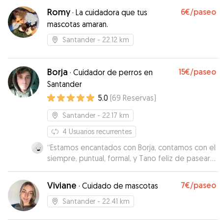
Romy
6€
/paseo
·
La cuidadora que tus
mascotas amaran.
Santander
- 22.12 km
Borja
15€
/paseo
·
Cuidador de perros en
Santander
5.0
(
69
Reservas
)
Santander
- 22.17 km
4
Usuarios recurrentes
“
Estamos encantados con Borja, contamos con el
siempre, puntual, formal, y Tano feliz de pasear
con el.
”
Viviane
7€
/paseo
·
Cuidado de mascotas
Santander
- 22.41 km