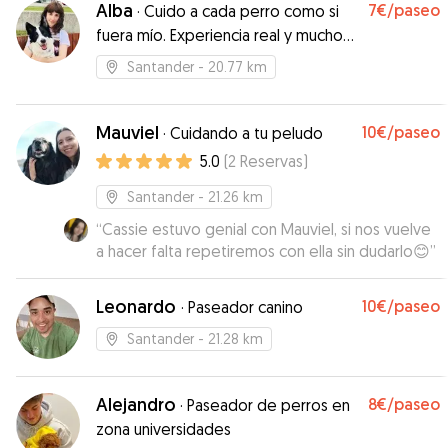
Alba
7€
/paseo
·
Cuido a cada perro como si
fuera mío. Experiencia real y mucho
cariño
Santander
- 20.77 km
Mauviel
10€
/paseo
·
Cuidando a tu peludo
5.0
(
2
Reservas
)
Santander
- 21.26 km
“
Cassie estuvo genial con Mauviel, si nos vuelve
a hacer falta repetiremos con ella sin dudarlo😊
”
Leonardo
10€
/paseo
·
Paseador canino
Santander
- 21.28 km
Alejandro
8€
/paseo
·
Paseador de perros en
zona universidades