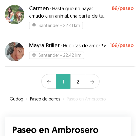
Carmen
8€
/paseo
·
Hasta que no hayas
amado a un animal, una parte de tu
alma permanecerá dormida.
Santander
- 22.41 km
Mayra Brillet
16€
/paseo
·
Huellitas de amor 🐾
Santander
- 22.42 km
1
2
Gudog
»
Paseo de perros
»
Paseo en Ambrosero
Paseo en Ambrosero