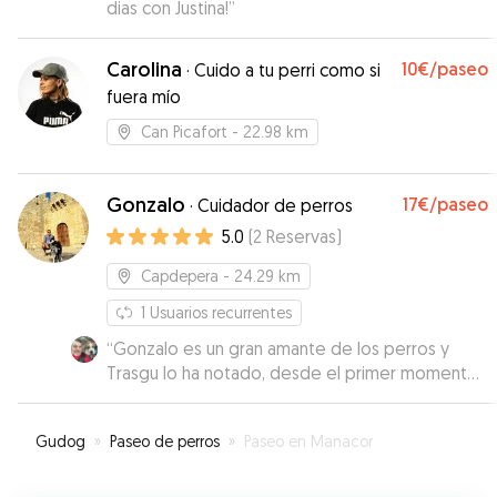
dias con Justina!
”
Carolina
10€
/paseo
·
Cuido a tu perri como si
fuera mío
Can Picafort
- 22.98 km
Gonzalo
17€
/paseo
·
Cuidador de perros
5.0
(
2
Reservas
)
Capdepera
- 24.29 km
1
Usuarios recurrentes
“
Gonzalo es un gran amante de los perros y
Trasgu lo ha notado, desde el primer momento
se acercó a él. Me mantuvo informado en todo
momento del estado de Trasgu,
Gudog
»
Paseo de perros
»
Paseo en Manacor
preocupándose por su bienestar, alimentación y
toma de medicamentos.
”