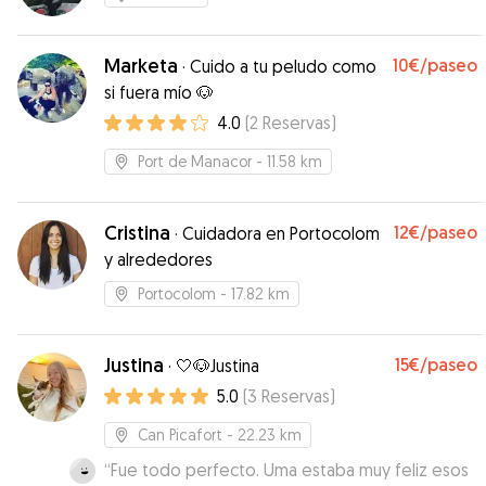
Marketa
10€
/paseo
·
Cuido a tu peludo como
si fuera mío 🐶
4.0
(
2
Reservas
)
Port de Manacor
- 11.58 km
Cristina
12€
/paseo
·
Cuidadora en Portocolom
y alrededores
Portocolom
- 17.82 km
Justina
15€
/paseo
·
🤍🐶Justina
5.0
(
3
Reservas
)
Can Picafort
- 22.23 km
“
Fue todo perfecto. Uma estaba muy feliz esos