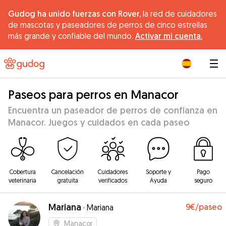
Gudog ha unido fuerzas con Rover,
la red de cuidadores
de mascotas y paseadores de perros de cinco estrellas
más grande y confiable del mundo.
Activar mi cuenta.
|
Paseos para perros en Manacor
Encuentra un paseador de perros de confianza en
Manacor. Juegos y cuidados en cada paseo
Cobertura
Cancelación
Cuidadores
Soporte y
Pago
veterinaria
gratuita
verificados
Ayuda
seguro
Mariana
9€
/paseo
·
Mariana
Manacor