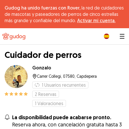
Gudog ha unido fuerzas con Rover,
la red de cuidadores
de mascotas y paseadores de perros de cinco estrellas
más grande y confiable del mundo.
Activar mi cuenta.
|
Cuidador de perros
Gonzalo
Carrer Collegi, 07580, Capdepera
1
Usuarios recurrentes
2
Reservas
1
Valoraciones
La disponibilidad puede acabarse pronto.
Reserva ahora, con cancelación gratuita hasta 3