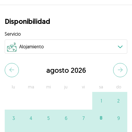
Disponibilidad
Servicio
agosto 2026
lu
ma
mi
ju
vi
sa
do
1
2
8
3
4
5
6
7
9