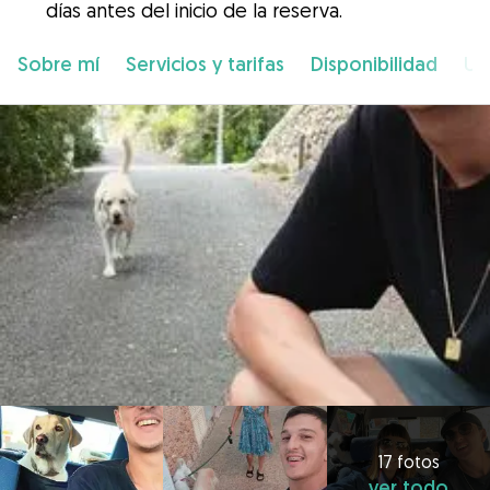
días antes del inicio de la reserva.
Sobre mí
Servicios y tarifas
Disponibilidad
Ub
17 fotos
ver todo