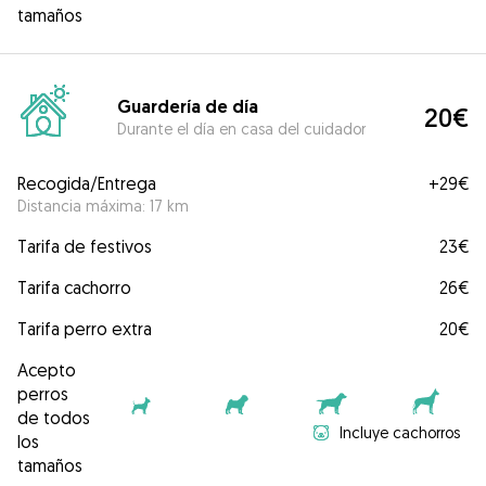
tamaños
Guardería de día
20€
Durante el día en casa del cuidador
Recogida/Entrega
+
29€
Distancia máxima: 17 km
Tarifa de festivos
23€
Tarifa cachorro
26€
Tarifa perro extra
20€
Acepto
perros
de todos
Incluye cachorros
los
tamaños