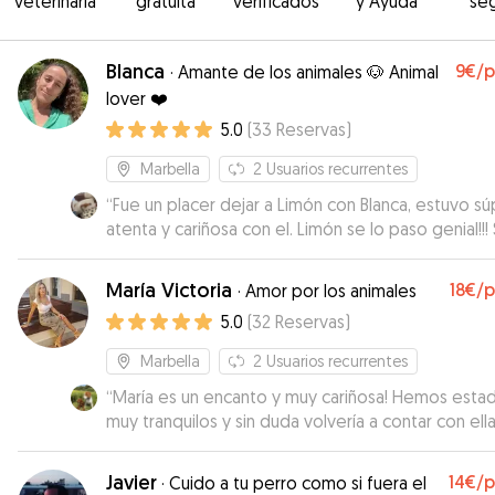
veterinaria
gratuita
verificados
y Ayuda
se
Blanca
9€
/
·
Amante de los animales 🐶 Animal
lover ❤️
5.0
(
33
Reservas
)
Marbella
2
Usuarios recurrentes
“
Fue un placer dejar a Limón con Blanca, estuvo sú
atenta y cariñosa con el. Limón se lo paso genial!!!
un placer volver a repetir
”
María Victoria
18€
/
·
Amor por los animales
5.0
(
32
Reservas
)
Marbella
2
Usuarios recurrentes
“
María es un encanto y muy cariñosa! Hemos esta
muy tranquilos y sin duda volvería a contar con ell
cuidar a Porto y Duna
”
Javier
14€
/
·
Cuido a tu perro como si fuera el