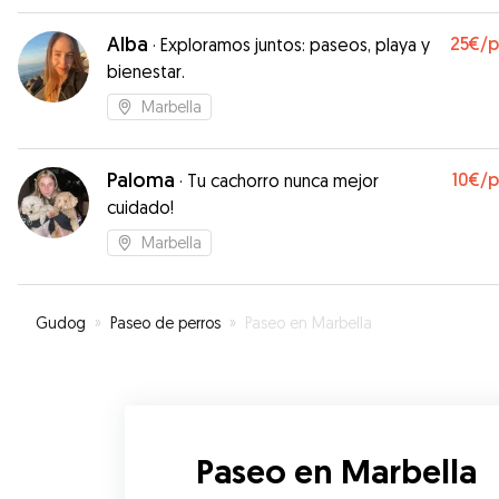
Alba
25€
/
·
Exploramos juntos: paseos, playa y
bienestar.
Marbella
Paloma
10€
/
·
Tu cachorro nunca mejor
cuidado!
Marbella
Gudog
»
Paseo de perros
»
Paseo en Marbella
Paseo en Marbella