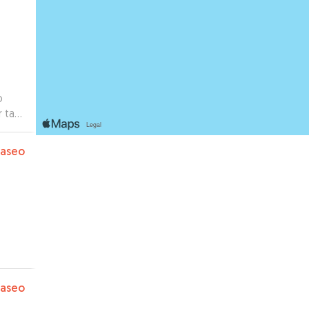
o
r tan
paseo
paseo