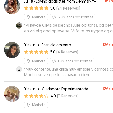
Julie
10€
/
·
Loving dogsitter from Denmark 🐾
5.0
(
24
Reservas
)
Marbella
5
Usuarios recurrentes
“
Vi havde Olivia passet hos Julie og Jonas, og det 
en virkelig god oplevelse! Vi følte os trygge og 
for pasningen, da det var tydeligt, at de tog hån
alt og havde stor omsorg for Olivia. Det var også 
Yasmin
13€
/
·
Basri alojamiento
fint at kunne følge med på Instagram og se billede
5.0
(
4
Reservas
)
hvordan hun havde det – de er hundeelskere! Oliv
virkede både glad og afslappet, da vi hentede h
Marbella
1
Usuarios recurrentes
Vi kan varmt anbefale Julie og Jonas som
“
Muy contenta, una chica muy amable y cariñosa c
hundepassere!
”
Modric, se ve que lo ha pasado bien
”
Yasmin
12€
/
·
Cuidadora Experimentada
4.0
(
3
Reservas
)
Marbella