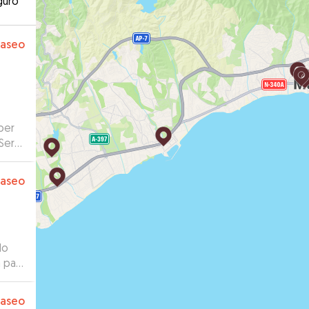
guro
paseo
per
 Será
paseo
do
a para
paseo