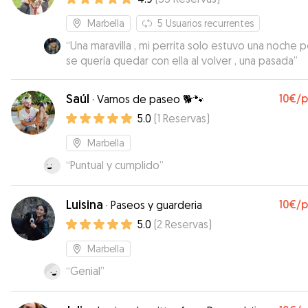
Marbella
5
Usuarios recurrentes
“
Una maravilla , mi perrita solo estuvo una noche 
se quería quedar con ella al volver , una pasada
”
Saúl
10€
/
·
Vamos de paseo 🐕🐾
5.0
(
1
Reservas
)
Marbella
“
Puntual y cumplido
”
Luisina
10€
/
·
Paseos y guarderia
5.0
(
2
Reservas
)
Marbella
“
Genial
”