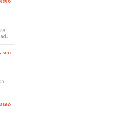
paseo
var
glade
d om
så
paseo
r af,
ia
ende.
on
paseo