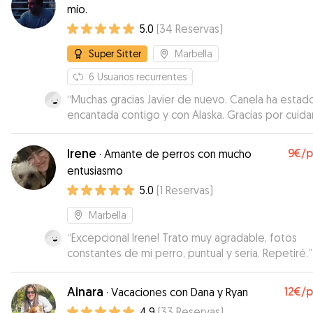
mío.
5.0
(
34
Reservas
)
Super Sitter
Marbella
6
Usuarios recurrentes
“
Muchas gracias Javier de nuevo. Canela ha estad
encantada contigo y con Alaska. Gracias por cuida
bien de nuestra perrita.
”
Irene
9€
/
·
Amante de perros con mucho
entusiasmo
5.0
(
1
Reservas
)
Marbella
“
Excepcional Irene! Trato muy agradable, fotos
constantes de mi perro, puntual y seria. Repetiré.
”
Ainara
12€
/
·
Vacaciones con Dana y Ryan
4.9
(
33
Reservas
)