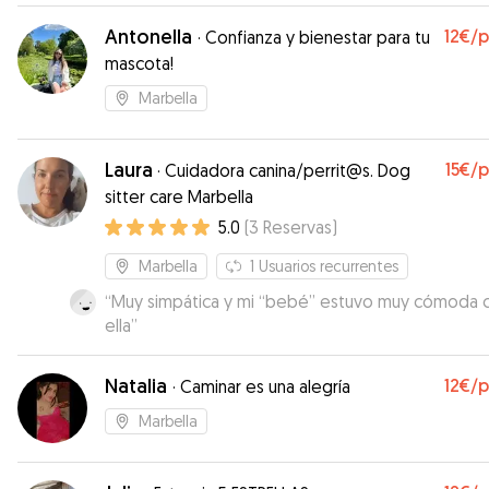
Antonella
12€
/
·
Confianza y bienestar para tu
mascota!
Marbella
Laura
15€
/
·
Cuidadora canina/perrit@s. Dog
sitter care Marbella
5.0
(
3
Reservas
)
Marbella
1
Usuarios recurrentes
“
Muy simpática y mi “bebé” estuvo muy cómoda 
ella
”
Natalia
12€
/
·
Caminar es una alegría
Marbella