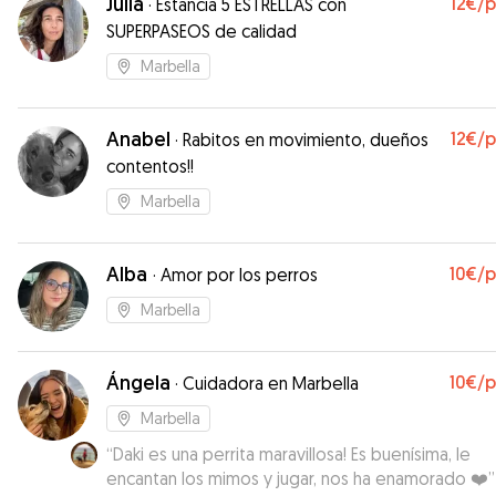
Julia
12€
/
·
Estancia 5 ESTRELLAS con
SUPERPASEOS de calidad
Marbella
Anabel
12€
/
·
Rabitos en movimiento, dueños
contentos!!
Marbella
Alba
10€
/
·
Amor por los perros
Marbella
Ángela
10€
/
·
Cuidadora en Marbella
Marbella
“
Daki es una perrita maravillosa! Es buenísima, le
encantan los mimos y jugar, nos ha enamorado ❤️
”