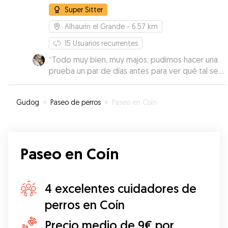
Super Sitter
Alhaurín el Grande
- 6.57 km
15
Usuarios recurrentes
“
Todo muy bien, muy majos, pudimos hacer una
prueba un par de días antes para ver qué tal se
llevaba con el resto de perros Rápida
comunicación y el perro bien cuidado
”
Gudog
»
Paseo de perros
»
Paseo en Coín
Paseo en Coín
4 excelentes cuidadores de
perros en Coín
Precio medio de 9€ por