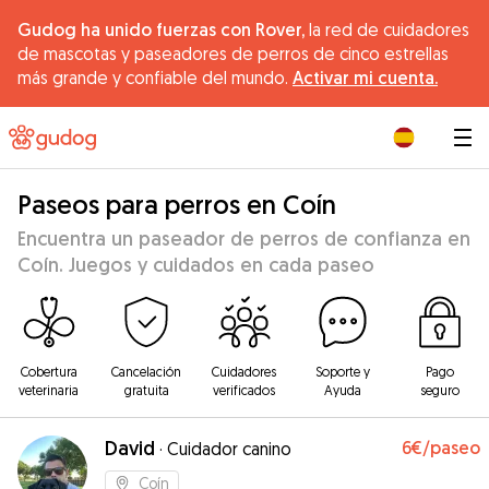
Gudog ha unido fuerzas con Rover,
la red de cuidadores
de mascotas y paseadores de perros de cinco estrellas
más grande y confiable del mundo.
Activar mi cuenta.
|
Paseos para perros en Coín
Encuentra un paseador de perros de confianza en
Coín. Juegos y cuidados en cada paseo
Cobertura
Cancelación
Cuidadores
Soporte y
Pago
veterinaria
gratuita
verificados
Ayuda
seguro
David
6€
/paseo
·
Cuidador canino
Coín