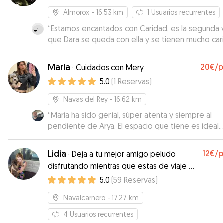
Almorox
- 16.53 km
1
Usuarios recurrentes
“
Estamos encantados con Caridad, es la segunda 
que Dara se queda con ella y se tienen mucho car
Saber que está con ella nos da mucha tranquilida
que la cuidad de manera inmejorable 😃
”
Maria
20€
/
·
Cuidados con Mery
5.0
(
1
Reservas
)
Navas del Rey
- 16.62 km
“
Maria ha sido genial, súper atenta y siempre al
pendiente de Arya. El espacio que tiene es ideal.
Gracias!
”
Lidia
12€
/
·
Deja a tu mejor amigo peludo
disfrutando mientras que estas de viaje o
vacaciones
5.0
(
59
Reservas
)
Navalcarnero
- 17.27 km
4
Usuarios recurrentes