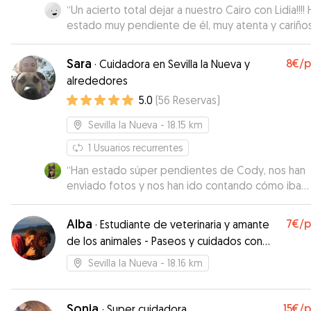
“
Un acierto total dejar a nuestro Cairo con Lidia!!!! 
estado muy pendiente de él, muy atenta y cariño
ganándose su confianza; nos ha mandado mensaj
con fotos y vídeos cada día. Tiene una finca gran
Sara
8€
/
·
Cuidadora en Sevilla la Nueva y
donde los perros pueden pasear y jugar felices. 
alrededores
sido la primera vez cuidando a nuestro perro, per
5.0
(
56
Reservas
)
será la última. Muchas gracias Lidia!!!
”
Sevilla la Nueva
- 18.15 km
1
Usuarios recurrentes
“
Han estado súper pendientes de Cody, nos han
enviado fotos y nos han ido contando cómo iba
actuando. Se acercaron hasta donde necesitába
para recogerle. Ha sido un placer ☺️
”
Alba
7€
/
·
Estudiante de veterinaria y amante
de los animales - Paseos y cuidados con
experiencia y cariño 🐾
Sevilla la Nueva
- 18.16 km
Sonia
15€
/
·
Super cuidadora