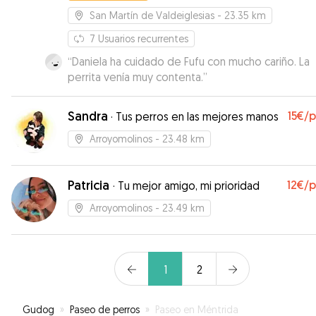
San Martín de Valdeiglesias
- 23.35 km
7
Usuarios recurrentes
“
Daniela ha cuidado de Fufu con mucho cariño. La
perrita venía muy contenta.
”
Sandra
15€
/
·
Tus perros en las mejores manos
Arroyomolinos
- 23.48 km
Patricia
12€
/
·
Tu mejor amigo, mi prioridad
Arroyomolinos
- 23.49 km
1
2
Gudog
»
Paseo de perros
»
Paseo en Méntrida