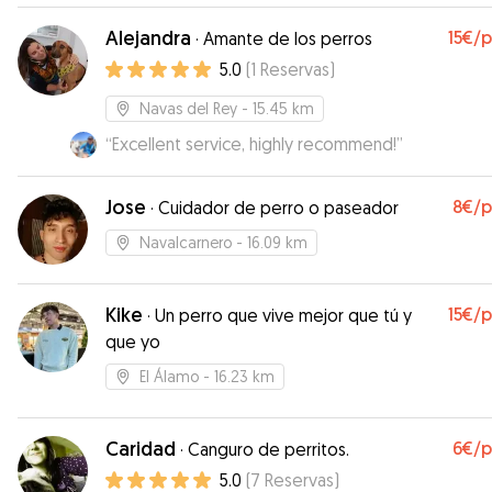
Alejandra
15€
/
·
Amante de los perros
5.0
(
1
Reservas
)
Navas del Rey
- 15.45 km
“
Excellent service, highly recommend!
”
Jose
8€
/
·
Cuidador de perro o paseador
Navalcarnero
- 16.09 km
Kike
15€
/
·
Un perro que vive mejor que tú y
que yo
El Álamo
- 16.23 km
Caridad
6€
/
·
Canguro de perritos.
5.0
(
7
Reservas
)