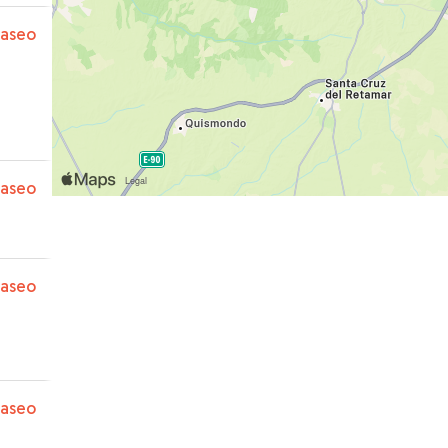
paseo
paseo
paseo
paseo