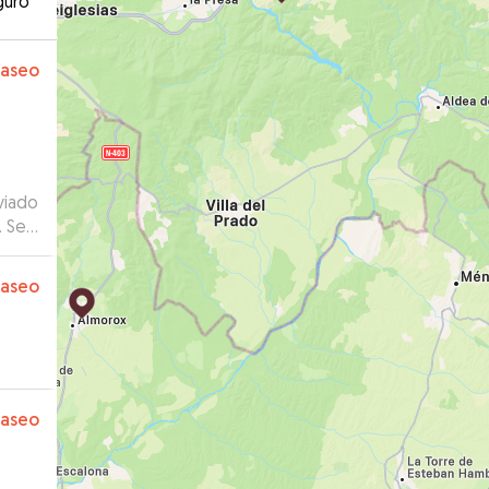
guro
paseo
viado
. Se
paseo
paseo