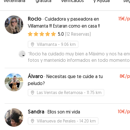
veterinaria
gratuita
verificados
y Ayuda
se
Rocio
15€
/
·
Cuidadora y paseadora en
Villamanta !!! Estaran como en casa !!
5.0
(
12
Reservas
)
Villamanta
- 9.06 km
“
Rocio ha cuidado muy bien a Máximo y nos ha en
fotos y mantenido informados en todo momento
nota que Máximo ha estado muy contento.
Repetiremos!
”
Álvaro
8€
/
·
Necesitas que te cuide a tu
peludo?
Las Ventas de Retamosa
- 11.75 km
Sandra
10€
/
·
Ellos son mi vida
Villanueva de Perales
- 14.20 km