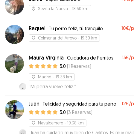
Sevilla la Nueva
- 18.60 km
Raquel
10€
/
·
Tu perro feliz, tú tranquilo
Colmenar del Arroyo
- 19.30 km
Maura Virginia
15€
/
·
Cuidadora de Perritos
5.0
(
1
Reservas
)
Madrid
- 19.38 km
“
Mi perra vuelve feliz.
”
Juan
12€
/
·
Felicidad y seguridad para tu perro
5.0
(
3
Reservas
)
Navalcarnero
- 19.38 km
“
Juan ha cuidado muy bien de Carlitos. Es muy maj