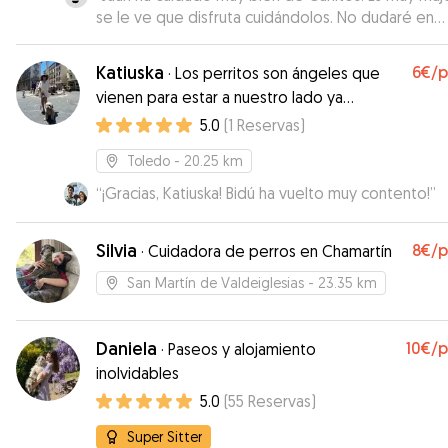
se le ve que disfruta cuidándolos. No dudaré en
dejarle otra vez si lo necesito.
”
Katiuska
6€
/
·
Los perritos son ángeles que
vienen para estar a nuestro lado ya
hacernos más felices
5.0
(
1
Reservas
)
Toledo
- 20.25 km
“
¡Gracias, Katiuska! Bidú ha vuelto muy contento!
”
Silvia
8€
/
·
Cuidadora de perros en Chamartín
San Martín de Valdeiglesias
- 23.35 km
Daniela
10€
/
·
Paseos y alojamiento
inolvidables
5.0
(
55
Reservas
)
Super Sitter