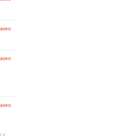
paseo
paseo
paseo
o y