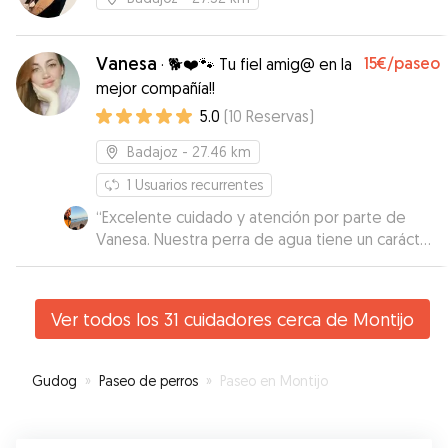
Vanesa
15€
/paseo
·
🐕❤️🐾 Tu fiel amig@ en la
mejor compañía!!
5.0
(
10
Reservas
)
Badajoz
- 27.46 km
1
Usuarios recurrentes
“
Excelente cuidado y atención por parte de
Vanesa. Nuestra perra de agua tiene un carácter
muy reservado y le cuesta coger confianza,
pero ella en tan solo un paseo supo hacerse con
ella. Además supo adaptarse a nuestras
Ver todos los 31 cuidadores cerca de Montijo
necesidades de horarios. Totalmente
recomendable. Volvería a confiar en ella sin
dudarlo.
”
Gudog
»
Paseo de perros
»
Paseo en Montijo