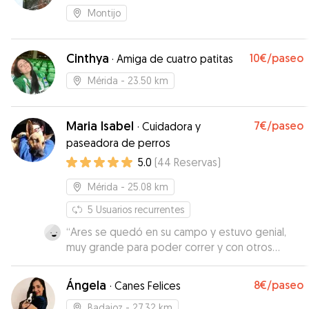
Montijo
Cinthya
10€
/paseo
·
Amiga de cuatro patitas
Mérida
- 23.50 km
Maria Isabel
7€
/paseo
·
Cuidadora y
paseadora de perros
5.0
(
44
Reservas
)
Mérida
- 25.08 km
5
Usuarios recurrentes
“
Ares se quedó en su campo y estuvo genial,
muy grande para poder correr y con otros
perros para que jugase, llegó cansadito a casa,
todo perfecto con ella.
”
Ángela
8€
/paseo
·
Canes Felices
Badajoz
- 27.32 km