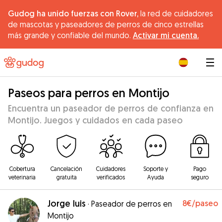
Gudog ha unido fuerzas con Rover,
la red de cuidadores
de mascotas y paseadores de perros de cinco estrellas
más grande y confiable del mundo.
Activar mi cuenta.
|
Paseos para perros en Montijo
Encuentra un paseador de perros de confianza en
Montijo. Juegos y cuidados en cada paseo
Cobertura
Cancelación
Cuidadores
Soporte y
Pago
veterinaria
gratuita
verificados
Ayuda
seguro
Jorge luis
8€
/paseo
·
Paseador de perros en
Montijo