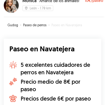
Mónica
10€
/paseo
·
Amante de los animales!
León
- 1.78 km
Gudog
»
Paseo de perros
»
Paseo en Navatejera
Paseo en Navatejera
5 excelentes cuidadores de
perros en Navatejera
Precio medio de 8€ por
paseo
Precios desde 6€ por paseo