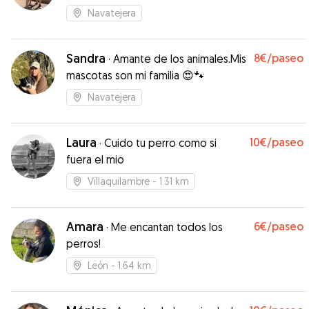
Navatejera
Sandra
8€
/paseo
·
Amante de los animales.Mis
mascotas son mi familia 😍🐾
Navatejera
Laura
10€
/paseo
·
Cuido tu perro como si
fuera el mio
Villaquilambre
- 1.31 km
Amara
6€
/paseo
·
Me encantan todos los
perros!
León
- 1.64 km