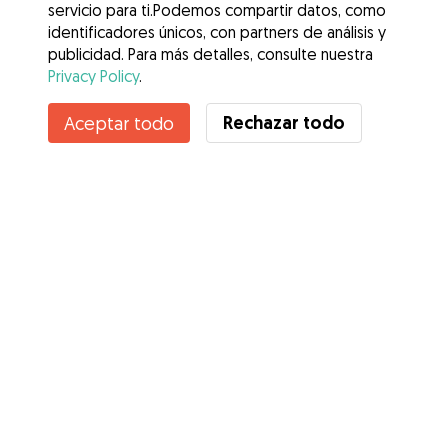
servicio para ti.Podemos compartir datos, como
identificadores únicos, con partners de análisis y
publicidad. Para más detalles, consulte nuestra
Privacy Policy
.
Rechazar todo
Aceptar todo
Servicios
Cómo funciona
Sobre Gudog
Opiniones
Cobertura Veterinaria
Consejos para dueños de perros