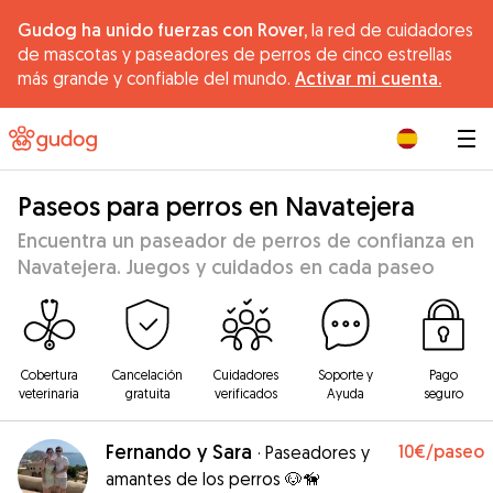
Gudog ha unido fuerzas con Rover,
la red de cuidadores
de mascotas y paseadores de perros de cinco estrellas
más grande y confiable del mundo.
Activar mi cuenta.
|
Paseos para perros en Navatejera
Encuentra un paseador de perros de confianza en
Navatejera. Juegos y cuidados en cada paseo
Cobertura
Cancelación
Cuidadores
Soporte y
Pago
veterinaria
gratuita
verificados
Ayuda
seguro
Fernando y Sara
10€
/paseo
·
Paseadores y
amantes de los perros 🐶🦮