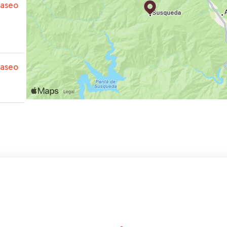
paseo
paseo