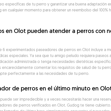
seo específicas de tu perro y garantizar una buena adaptación en
 en cualquier momento para obtener un reembolso del 100% has
os en Olot pueden atender a perros con n
 6 experimentados paseadores de perros en Olot incluye a muc
cas especiales. Ya sea que tu amigo peludo requiera paseos a 
icación administrada o tenga necesidades dietéticas específic
encarecidamente comentar los requisitos de salud de tu perro 
apte perfectamente a las necesidades de tu perro.
dor de perros en el último minuto en Olo
a puede ser impredecible y a veces necesitarás hacer una reserv
ores de perros verificados en Olot, Gudog te tiene cubierto. 