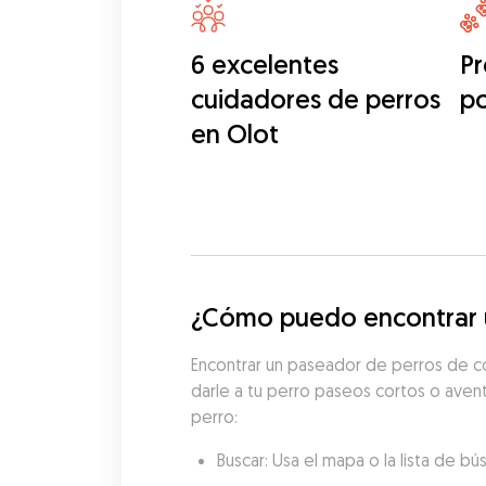
6 excelentes
Pr
cuidadores de perros
p
en Olot
¿Cómo puedo encontrar u
Encontrar un paseador de perros de co
darle a tu perro paseos cortos o avent
perro:
Buscar: Usa el mapa o la lista de 