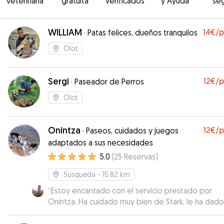
veterinaria
gratuita
verificados
y Ayuda
se
WILLIAM
14€
/
·
Patas felices, dueños tranquilos
Olot
Sergi
12€
/
·
Paseador de Perros
Olot
Onintza
12€
/
·
Paseos, cuidados y juegos
adaptados a sus necesidades
5.0
(
25
Reservas
)
Susqueda
- 15.82 km
“
Estoy encantado con el servicio prestado por
Onintza. Ha cuidado muy bien de Stark, le ha dado
largos paseos y ha estado en comunicación conm
constante. Muy recomendable.
”