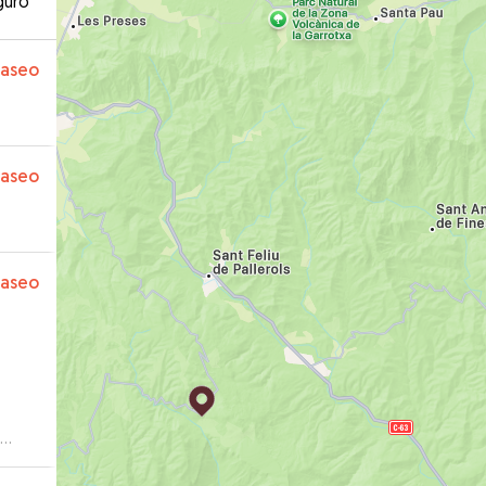
guro
paseo
paseo
paseo
igo