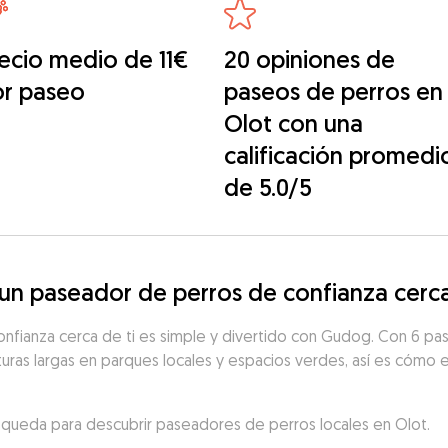
ecio medio de 11€
20 opiniones de
or paseo
paseos de perros en
Olot con una
calificación promedi
de 5.0/5
n paseador de perros de confianza cerca
nfianza cerca de ti es simple y divertido con Gudog. Con 6 pas
uras largas en parques locales y espacios verdes, así es cómo en
búsqueda para descubrir paseadores de perros locales en Olot.