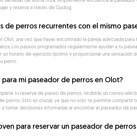
 llamadas de última hora, simplemente encuentra al paseador d
saje y reserva a través de Gudog.
 de perros recurrentes con el mismo pas
Olot, una vez que hayas encontrado la pareja adecuada para tu 
onfianza. Los paseos programados regularmente ayudan a tu pas
uir un horario de ejercicio óptimo y proporcionar una sensación 
tu perro.
 para mi paseador de perros en Olot?
lete tu reserva de paseo de perros, recibirás un correo electró
e perros. Esto es crucial, ya que no solo te permite compartir t
t a tomar decisiones informadas al encontrar el paseador de per
oven para reservar un paseador de perros