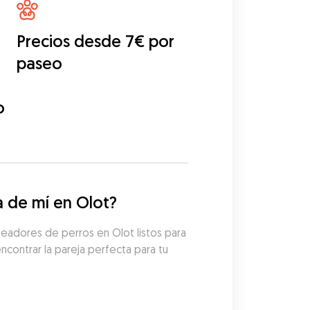
Precios desde 7€ por
paseo
o
 de mí en Olot?
eadores de perros en Olot listos para 
contrar la pareja perfecta para tu 