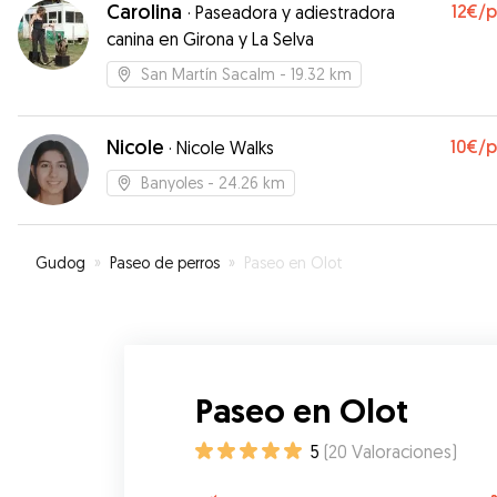
Carolina
12€
/
·
Paseadora y adiestradora
canina en Girona y La Selva
San Martín Sacalm
- 19.32 km
Nicole
10€
/
·
Nicole Walks
Banyoles
- 24.26 km
Gudog
»
Paseo de perros
»
Paseo en Olot
Paseo en Olot
5
(
20
Valoraciones
)