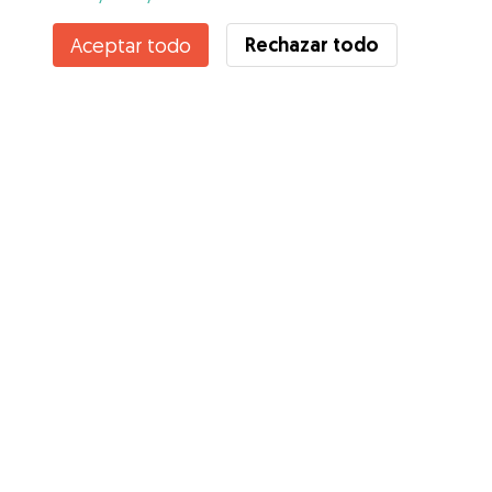
Rechazar todo
Aceptar todo
Servicios
Cómo funciona
Sobre Gudog
Opiniones
Cobertura Veterinaria
Consejos para dueños de perros
Consejos para cuidadores
Hazte cuidador