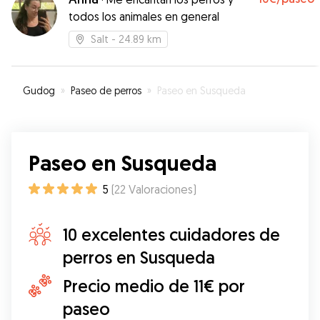
todos los animales en general
Salt
- 24.89 km
Gudog
»
Paseo de perros
»
Paseo en Susqueda
Paseo en Susqueda
5
(
22
Valoraciones
)
10 excelentes cuidadores de
perros en Susqueda
Precio medio de 11€ por
paseo