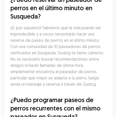
perros en el último minuto en 
Susqueda?
¡Sí, por supuesto! Sabemos que la vida puede ser 
impredecible y a veces necesitarás hacer una 
reserva de paseo de perros en el último minuto. 
Con una comunidad de 10 paseadores de perros 
verificados en Susqueda, Gudog te tiene cubierto. 
No es necesario buscar recomendaciones entre 
amigos ni hacer llamadas de última hora, 
simplemente encuentra al paseador de perros 
particular que mejor se adapte a tu perro, luego 
envía un mensaje y reserva a través de Gudog.
¿Puedo programar paseos de 
perros recurrentes con el mismo 
paseador en Susqueda?