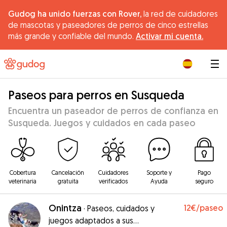
Gudog ha unido fuerzas con Rover,
la red de cuidadores
de mascotas y paseadores de perros de cinco estrellas
más grande y confiable del mundo.
Activar mi cuenta.
|
Paseos para perros en Susqueda
Encuentra un paseador de perros de confianza en
Susqueda. Juegos y cuidados en cada paseo
Cobertura
Cancelación
Cuidadores
Soporte y
Pago
veterinaria
gratuita
verificados
Ayuda
seguro
Onintza
12€
/paseo
·
Paseos, cuidados y
juegos adaptados a sus