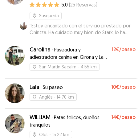
necesidades
5.0
(
25
Reservas
)
Susqueda
“
Estoy encantado con el servicio prestado por
Onintza. Ha cuidado muy bien de Stark, le ha
dado largos paseos y ha estado en
comunicación conmigo constante. Muy
Carolina
12€
/paseo
·
Paseadora y
recomendable.
”
adiestradora canina en Girona y La
Selva
San Martín Sacalm
- 4.55 km
Laia
10€
/paseo
·
Su paseo
Anglès
- 14.70 km
WILLIAM
14€
/paseo
·
Patas felices, dueños
tranquilos
Olot
- 15.22 km