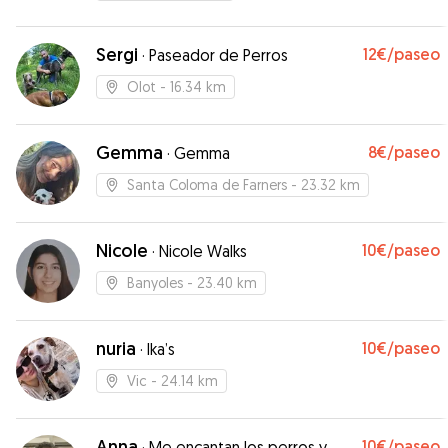
Sergi
12€
/paseo
·
Paseador de Perros
Olot
- 16.34 km
Gemma
8€
/paseo
·
Gemma
Santa Coloma de Farners
- 23.32 km
Nicole
10€
/paseo
·
Nicole Walks
Banyoles
- 23.40 km
nuria
10€
/paseo
·
Ika’s
Vic
- 24.14 km
Anna
10€
/paseo
·
Me encantan los perros y