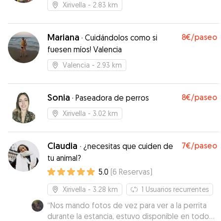
Xirivella
- 2.83 km
Mariana
8€
/paseo
·
Cuidándolos como si
fuesen míos! Valencia
Valencia
- 2.93 km
Sonia
8€
/paseo
·
Paseadora de perros
Xirivella
- 3.02 km
Claudia
7€
/paseo
·
¿necesitas que cuiden de
tu animal?
5.0
(
6
Reservas
)
Xirivella
- 3.28 km
1
Usuarios recurrentes
“
Nos mando fotos de vez para ver a la perrita
durante la estancia, estuvo disponible en todo