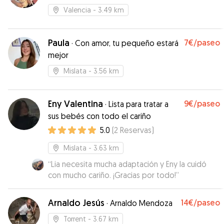
Valencia
- 3.49 km
Paula
7€
/paseo
·
Con amor, tu pequeño estará
mejor
Mislata
- 3.56 km
Eny Valentina
9€
/paseo
·
Lista para tratar a
sus bebés con todo el cariño
5.0
(
2
Reservas
)
Mislata
- 3.63 km
“
Lia necesita mucha adaptación y Eny la cuidó
con mucho cariño. ¡Gracias por todo!
”
Arnaldo Jesús
14€
/paseo
·
Arnaldo Mendoza
Torrent
- 3.67 km