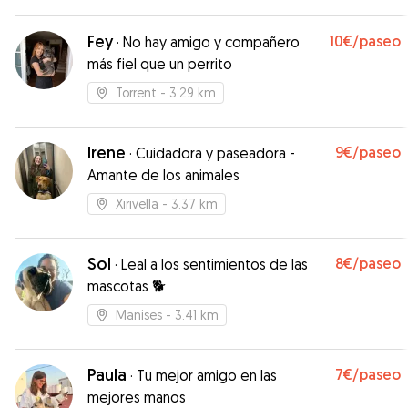
momento y se manejó súper bien con la misma.
”
Fey
10€
/paseo
·
No hay amigo y compañero
más fiel que un perrito
Torrent
- 3.29 km
Irene
9€
/paseo
·
Cuidadora y paseadora -
Amante de los animales
Xirivella
- 3.37 km
Sol
8€
/paseo
·
Leal a los sentimientos de las
mascotas 🐕
Manises
- 3.41 km
Paula
7€
/paseo
·
Tu mejor amigo en las
mejores manos