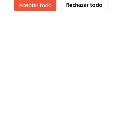
Rechazar todo
Aceptar todo
Servicios
Cómo funciona
Sobre Gudog
Opiniones
Cobertura Veterinaria
Consejos para dueños de perros
Consejos para cuidadores
Hazte cuidador
Blog