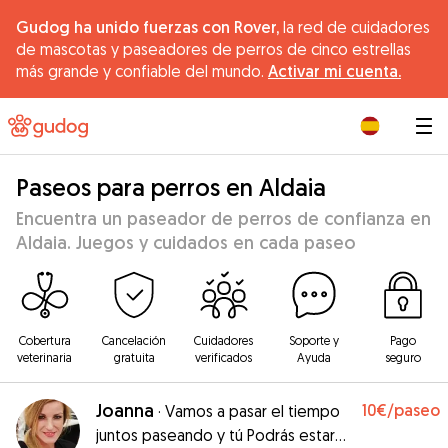
Gudog ha unido fuerzas con Rover,
la red de cuidadores
de mascotas y paseadores de perros de cinco estrellas
más grande y confiable del mundo.
Activar mi cuenta.
|
Paseos para perros en Aldaia
Encuentra un paseador de perros de confianza en
Aldaia. Juegos y cuidados en cada paseo
Cobertura
Cancelación
Cuidadores
Soporte y
Pago
veterinaria
gratuita
verificados
Ayuda
seguro
Joanna
10€
/paseo
·
Vamos a pasar el tiempo
juntos paseando y tú Podrás estar