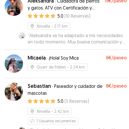
Aleksandra
15€
/paseo
·
Cuidadora de perros
y gatos, ATV con Certificación y
Voluntaria
5.0
(
10
Reservas
)
Xirivella
- 2.17 km
“
Aleksandra se ha adaptado a mis necesidades
en todo momento. Muy buena comunicación y
muy buen trato❤️
”
Micaela
6€
/paseo
·
¡Hola! Soy Mica
Quart de Poblet
- 2.24 km
Sebastian
8€
/paseo
·
Paseador y cuidador de
mascotas
5.0
(
3
Reservas
)
Xirivella
- 2.42 km
1
Usuarios recurrentes