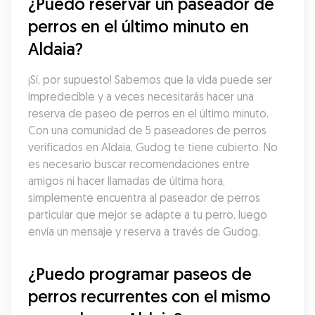
¿Puedo reservar un paseador de 
perros en el último minuto en 
Aldaia?
¡Sí, por supuesto! Sabemos que la vida puede ser 
impredecible y a veces necesitarás hacer una 
reserva de paseo de perros en el último minuto. 
Con una comunidad de 5 paseadores de perros 
verificados en Aldaia, Gudog te tiene cubierto. No 
es necesario buscar recomendaciones entre 
amigos ni hacer llamadas de última hora, 
simplemente encuentra al paseador de perros 
particular que mejor se adapte a tu perro, luego 
envía un mensaje y reserva a través de Gudog.
¿Puedo programar paseos de 
perros recurrentes con el mismo 