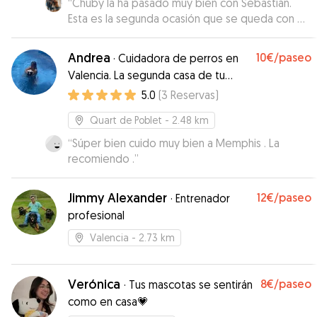
“
Chuby la ha pasado muy bien con Sebastián.
Esta es la segunda ocasión que se queda con él
y Sebastián le ha dado todos los cuidados
necesarios, además de enviar fotos de Chuby
Andrea
10€
/paseo
·
Cuidadora de perros en
durante los paseos. Hemos llegado un poco
Valencia. La segunda casa de tu
antes de tiempo por él, y le mandamos mensaje
mejor amigo peludo
5.0
(
3
Reservas
)
y sin problema nos quedamos de ver para
recogerlo. Todo ha ido muy bien.
”
Quart de Poblet
- 2.48 km
“
Súper bien cuido muy bien a Memphis . La
recomiendo .
”
Jimmy Alexander
12€
/paseo
·
Entrenador
profesional
Valencia
- 2.73 km
Verónica
8€
/paseo
·
Tus mascotas se sentirán
como en casa💗